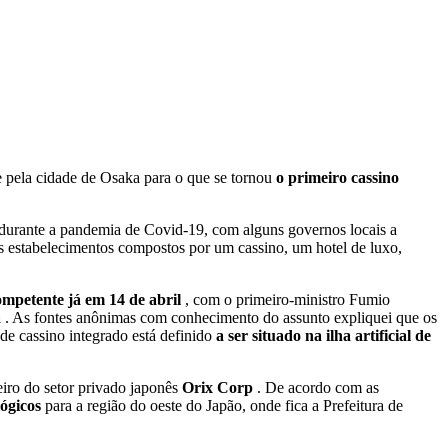
e pela cidade de Osaka para o que se tornou
o primeiro cassino
s durante a pandemia de Covid-19, com alguns governos locais a
s estabelecimentos compostos por um cassino, um hotel de luxo,
ompetente já em 14 de abril
, com o primeiro-ministro Fumio
a
. As fontes anônimas com conhecimento do assunto expliquei que os
 de cassino integrado está definido
a ser situado na ilha artificial de
eiro do setor privado japonês
Orix Corp
. De acordo com as
lógicos
para a região do oeste do Japão, onde fica a Prefeitura de