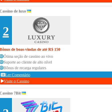
Cassino de luxo
2
Bônus de boas-vindas de até R$ 150
Ótima seção de cassino ao vivo
Suporte ao cliente de alto nível
Bônus de recarga regulares
Ler Comentário
Visite o Cassino
Cassino 7Bit