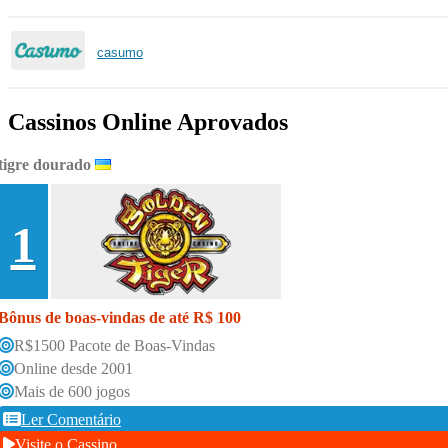
casumo
Cassinos Online Aprovados
tigre dourado
1
Bônus de boas-vindas de até R$ 100
R$1500 Pacote de Boas-Vindas
Online desde 2001
Mais de 600 jogos
Ler Comentário
Visite o Cassino