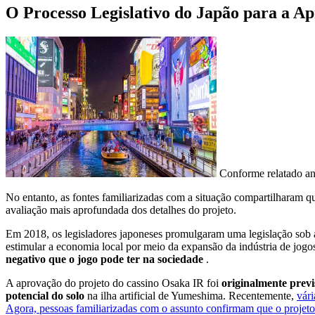
O Processo Legislativo do Japão para a Ap
Conforme relatado an
No entanto, as fontes familiarizadas com a situação compartilharam q
avaliação mais aprofundada dos detalhes do projeto.
Em 2018, os legisladores japoneses promulgaram uma legislação sob
estimular a economia local por meio da expansão da indústria de jogo
negativo que o jogo pode ter na sociedade
.
A aprovação do projeto do cassino Osaka IR foi
originalmente prev
potencial do solo
na ilha artificial de Yumeshima. Recentemente,
vári
Agora, pessoas familiarizadas com o assunto confirmam que o projet