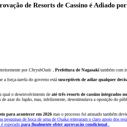
rovação de Resorts de Cassino é Adiado po
teriormente por
ChrysbOutic
,
Prefeitura de Nagasaki
também com i
ue a força-tarefa do governo está
susceptíveis de adiar qualquer deci
 a qual o desenvolvimento de
até três resorts de cassino integrados n
s de azar do Japão, mas, infelizmente, desestimulava a oposição do pú
isto para acontecer em 2026
mas o processo foi atrasado também dev
as pesquisas de boca de urna de Osaka reiteraram o claro apoio dos resid
o é esperado
para finalmente obter aprovação condicional
.