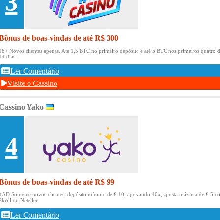
3
Bônus de boas-vindas de até R$ 300
18+ Novos clientes apenas.
Até 1,5 BTC no primeiro depósito e até 5 BTC nos primeiros quatro d
14 dias.
Ler Comentário
Visite o Cassino
Cassino Yako
4
Bônus de boas-vindas de até R$ 99
#AD Somente novos clientes, depósito mínimo de £ 10, apostando 40x, aposta máxima de £ 5 c
Skrill ou Neteller.
Ler Comentário