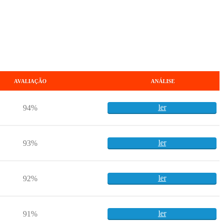
AVALIAÇÃO
ANÁLISE
ler
94%
ler
93%
ler
92%
ler
91%