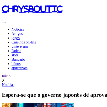
chrysboutic
Notícias
Artigos
jogos
Cassinos on-line
vinte-e-um
Roleta
slots
Bancário
bônus
aplicativos
Início
Notícias
Espera-se que o governo japonês dê aprovaç