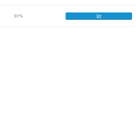
ler
91%