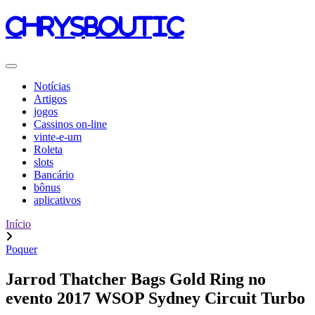
chrysboutic
Notícias
Artigos
jogos
Cassinos on-line
vinte-e-um
Roleta
slots
Bancário
bônus
aplicativos
Início
Poquer
Jarrod Thatcher Bags Gold Ring no
evento 2017 WSOP Sydney Circuit Turbo