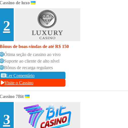
Cassino de luxo
2
Bônus de boas-vindas de até R$ 150
Ótima seção de cassino ao vivo
Suporte ao cliente de alto nível
Bônus de recarga regulares
Ler Comentário
Visite o Cassino
Cassino 7Bit
3