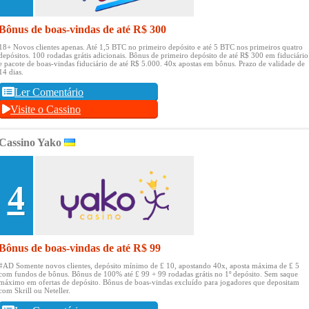
Bônus de boas-vindas de até R$ 300
18+ Novos clientes apenas.
Até 1,5 BTC no primeiro depósito e até 5 BTC nos primeiros quatro
depósitos.
100 rodadas grátis adicionais.
Bônus de primeiro depósito de até R$ 300 em fiduciário
e pacote de boas-vindas fiduciário de até R$ 5.000.
40x apostas em bônus.
Prazo de validade de
14 dias.
Ler Comentário
Visite o Cassino
Cassino Yako
4
Bônus de boas-vindas de até R$ 99
#AD Somente novos clientes, depósito mínimo de £ 10, apostando 40x, aposta máxima de £ 5
com fundos de bônus.
Bônus de 100% até £ 99 + 99 rodadas grátis no 1º depósito.
Sem saque
máximo em ofertas de depósito.
Bônus de boas-vindas excluído para jogadores que depositam
com Skrill ou Neteller.