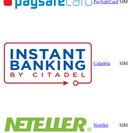
PaySafeCard
SIM
Cidadela
SIM
Neteller
SIM