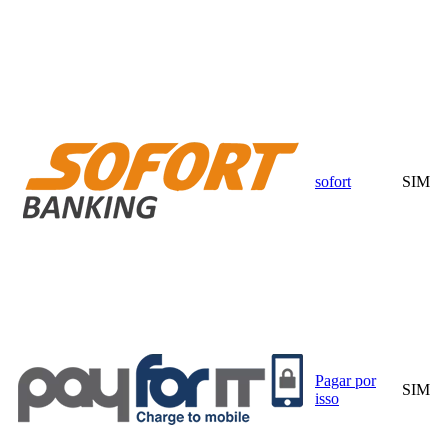
sofort
SIM
Pagar por
SIM
isso