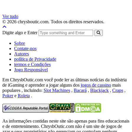
Ver tudo
© 2026 chrysboutic.com. Todos os direitos reservados.
Digite algo e Enter
Sobre
Contate-nos
Autores
política de Privacidade
termos e Condições
Jogo Responsável
Em ChrysbOutic.com você pode ler as últimas notícias da indústria
de iGaming e aprender a jogar alguns dos
jogos de cassino
mais
populares , incluindo:
Slot Machines
,
Bacará
,
Blackjack
,
Craps
,
Poker
e
Roleta
.
As informações contidas neste site são apenas para fins educacionais
e de entretenimento.
ChrysbOutic.com não é um site de jogos de
azar e seus proprietários não gerenciam ou controlam nenhum