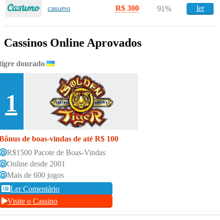
R$ 300
ler
91%
casumo
Cassinos Online Aprovados
tigre dourado
1
Bônus de boas-vindas de até R$ 100
R$1500 Pacote de Boas-Vindas
Online desde 2001
Mais de 600 jogos
Ler Comentário
Visite o Cassino