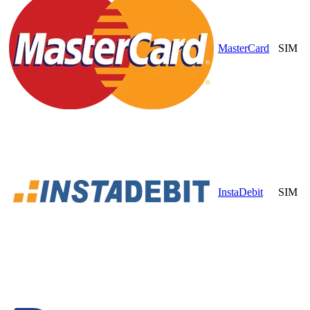
MasterCard
SIM
InstaDebit
SIM