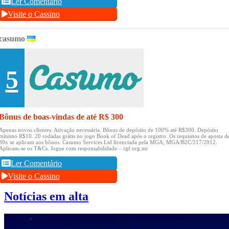
Ler Comentário
Visite o Cassino
casumo
5
Bônus de boas-vindas de até R$ 300
Apenas novos clientes.
Ativação necessária.
Bônus de depósito de 100% até R$300.
Depósito
mínimo R$10.
20 rodadas grátis no jogo Book of Dead após o registro.
Os requisitos de aposta d
30x se aplicam aos bônus.
Casumo Services Ltd licenciada pela MGA, MGA/B2C/217/2012.
Aplicam-se os T&Cs.
Jogue com responsabilidade – rgf.org.mt
Ler Comentário
Visite o Cassino
Notícias em alta