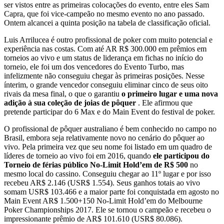
ser vistos entre as primeiras colocações do evento, entre eles Sam
Capra, que foi vice-campeão no mesmo evento no ano passado.
Ontem alcancei a quinta posição na tabela de classificação oficial.
Luis Arrilucea é outro profissional de poker com muito potencial e
experiência nas costas. Com até AR R$ 300.000 em prêmios em
torneios ao vivo e um status de liderança em fichas no início do
torneio, ele foi um dos vencedores do Evento Turbo, mas
infelizmente não conseguiu chegar às primeiras posições. Nesse
ínterim, o grande vencedor conseguiu eliminar cinco de seus oito
rivais da mesa final, o que o garantiu
o primeiro lugar e uma nova
adição à sua coleção de joias de pôquer
. Ele afirmou que
pretende participar do 6 Max e do Main Event do festival de poker.
O profissional de pôquer australiano é bem conhecido no campo no
Brasil, embora seja relativamente novo no cenário do pôquer ao
vivo. Pela primeira vez que seu nome foi listado em um quadro de
líderes de torneio ao vivo foi em 2016, quando
ele participou do
Torneio de férias público No-Limit Hold’em de R$ 500
no
mesmo local do cassino. Conseguiu chegar ao 11º lugar e por isso
recebeu AR$ 2.146 (USR$ 1.554). Seus ganhos totais ao vivo
somam USR$ 103.466 e a maior parte foi conquistada em agosto no
Main Event AR$ 1.500+150 No-Limit Hold’em do Melbourne
Poker Championships 2017. Ele se tornou o campeão e recebeu o
impressionante prêmio de AR$ 101.610 (USR$ 80.086).