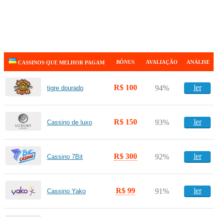
BÔNUS
AVALIAÇÃO
ANÁLISE
CASSINOS QUE MELHOR PAGAM
R$ 100
ler
94%
tigre dourado
R$ 150
ler
93%
Cassino de luxo
R$ 300
ler
92%
Cassino 7Bit
R$ 99
ler
91%
Cassino Yako