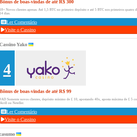
Bônus de boas-vindas de até R$ 300
18+ Novos clientes apenas.
Até 1,5 BTC no primeiro depósito e até 5 BTC nos primeiros quatro d
14 dias.
Ler Comentário
Visite o Cassino
Cassino Yako
4
Bônus de boas-vindas de até R$ 99
#AD Somente novos clientes, depósito mínimo de £ 10, apostando 40x, aposta máxima de £ 5 c
Skrill ou Neteller.
Ler Comentário
Visite o Cassino
casumo