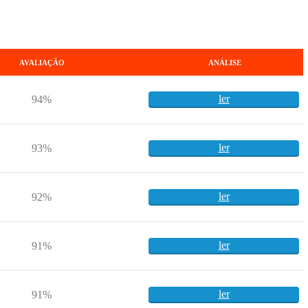
AVALIAÇÃO
ANÁLISE
ler
94%
ler
93%
ler
92%
ler
91%
ler
91%