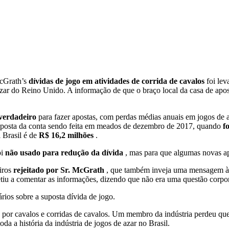
McGrath’s
dívidas de jogo em atividades de corrida de cavalos
foi le
ar do Reino Unido. A informação de que o braço local da casa de apost
verdadeiro
para fazer apostas, com perdas médias anuais em jogos de 
 aposta da conta sendo feita em meados de dezembro de 2017, quando
f
 Brasil é de
R$ 16,2 milhões
.
oi
não usado para redução da dívida
, mas para que algumas novas ap
iros
rejeitado por Sr. McGrath
, que também inveja uma mensagem à 
iu a comentar as informações, dizendo que não era uma questão corpor
ios sobre a suposta dívida de jogo.
or cavalos e corridas de cavalos. Um membro da indústria perdeu que 
a a história da indústria de jogos de azar no Brasil.