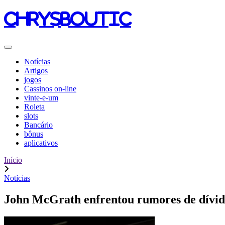
chrysboutic
Notícias
Artigos
jogos
Cassinos on-line
vinte-e-um
Roleta
slots
Bancário
bônus
aplicativos
Início
Notícias
John McGrath enfrentou rumores de dívida