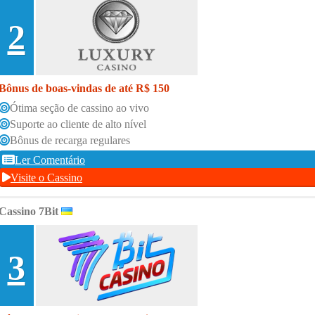
2
Bônus de boas-vindas de até R$ 150
Ótima seção de cassino ao vivo
Suporte ao cliente de alto nível
Bônus de recarga regulares
Ler Comentário
Visite o Cassino
Cassino 7Bit
3