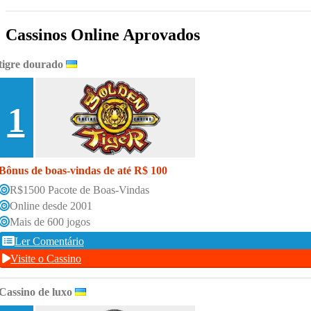
Cassinos Online Aprovados
tigre dourado
1
Bônus de boas-vindas de até R$ 100
R$1500 Pacote de Boas-Vindas
Online desde 2001
Mais de 600 jogos
Ler Comentário
Visite o Cassino
Cassino de luxo