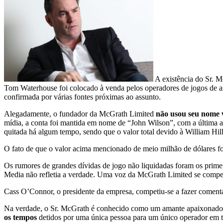
A existência do Sr. 
Tom Waterhouse foi colocado à venda pelos operadores de jogos de az
confirmada por várias fontes próximas ao assunto.
Alegadamente, o fundador da McGrath Limited
não usou seu nome 
mídia, a conta foi mantida em nome de “John Wilson”, com a última
quitada há algum tempo, sendo que o valor total devido à William Hill
O fato de que o valor acima mencionado de meio milhão de dólares f
Os rumores de grandes dívidas de jogo não liquidadas foram os prime
Media não refletia a verdade. Uma voz da McGrath Limited se compet
Cass O’Connor, o presidente da empresa, competiu-se a fazer comentár
Na verdade, o Sr. McGrath é conhecido como um amante apaixonado p
os tempos
detidos por uma única pessoa para um único operador em tod