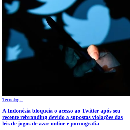
Tecnologia
A Indonésia bloqueia o acesso ao Twitter após seu
recente rebranding devido a supostas violações das
leis de jogos de azar online e pornografia