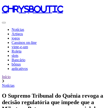
chrysboutic
Notícias
Artigos
jogos
Cassinos on-line
vinte-e-um
Roleta
slots
Bancário
bônus
aplicativos
Início
Notícias
O Supremo Tribunal do Quênia revoga a
decisão regulatória que impede que a