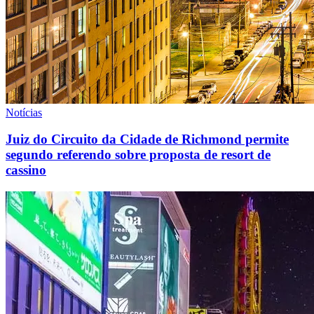
Notícias
Juiz do Circuito da Cidade de Richmond permite
segundo referendo sobre proposta de resort de
cassino