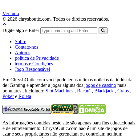
Ver tudo
© 2026 chrysboutic.com. Todos os direitos reservados.
Digite algo e Enter
Sobre
Contate-nos
Autores
política de Privacidade
termos e Condições
Jogo Responsável
Em ChrysbOutic.com você pode ler as últimas notícias da indústria
de iGaming e aprender a jogar alguns dos
jogos de cassino
mais
populares , incluindo:
Slot Machines
,
Bacará
,
Blackjack
,
Craps
,
Poker
e
Roleta
.
As informações contidas neste site são apenas para fins educacionais
e de entretenimento.
ChrysbOutic.com não é um site de jogos de
azar e seus proprietários não gerenciam ou controlam nenhum