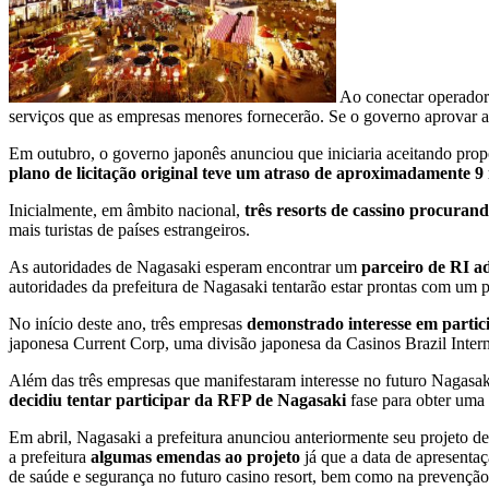
Ao conectar operador
serviços que as empresas menores fornecerão. Se o governo aprovar a
Em outubro, o governo japonês anunciou que iniciaria aceitando propos
plano de licitação original teve um atraso de aproximadamente 
Inicialmente, em âmbito nacional,
três resorts de cassino procura
mais turistas de países estrangeiros.
As autoridades de Nagasaki esperam encontrar um
parceiro de RI a
autoridades da prefeitura de Nagasaki tentarão estar prontas com um 
No início deste ano, três empresas
demonstrado interesse em partic
japonesa Current Corp, uma divisão japonesa da Casinos Brazil Inte
Além das três empresas que manifestaram interesse no futuro Nagasa
decidiu tentar participar da RFP de Nagasaki
fase para obter uma 
Em abril, Nagasaki a prefeitura anunciou anteriormente seu projeto d
a prefeitura
algumas emendas ao projeto
já que a data de apresenta
de saúde e segurança no futuro casino resort, bem como na prevenção