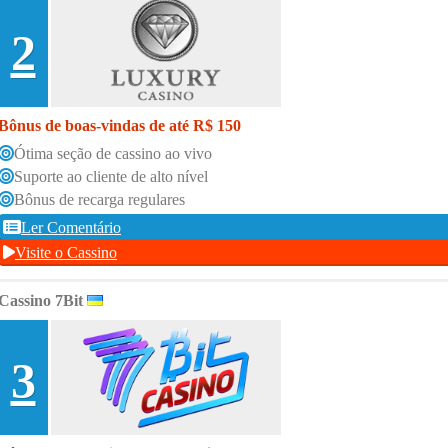
2
Bônus de boas-vindas de até R$ 150
Ótima seção de cassino ao vivo
Suporte ao cliente de alto nível
Bônus de recarga regulares
Ler Comentário
Visite o Cassino
Cassino 7Bit
3