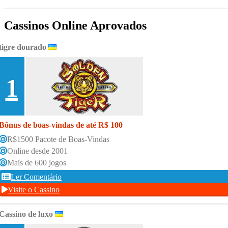
Cassinos Online Aprovados
tigre dourado
1
Bônus de boas-vindas de até R$ 100
R$1500 Pacote de Boas-Vindas
Online desde 2001
Mais de 600 jogos
Ler Comentário
Visite o Cassino
Cassino de luxo