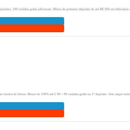
epósitos.
100 rodadas grátis adicionais.
Bônus de primeiro depósito de até R$ 300 em fiduciário 
om fundos de bônus.
Bônus de 100% até £ 99 + 99 rodadas grátis no 1º depósito.
Sem saque máxi