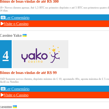
Bônus de boas-vindas de até R$ 300
18+ Novos clientes apenas.
Até 1,5 BTC no primeiro depósito e até 5 BTC nos primeiros quatro d
14 dias.
Ler Comentário
Visite o Cassino
Cassino Yako
4
Bônus de boas-vindas de até R$ 99
#AD Somente novos clientes, depósito mínimo de £ 10, apostando 40x, aposta máxima de £ 5 c
Skrill ou Neteller.
Ler Comentário
Visite o Cassino
casumo