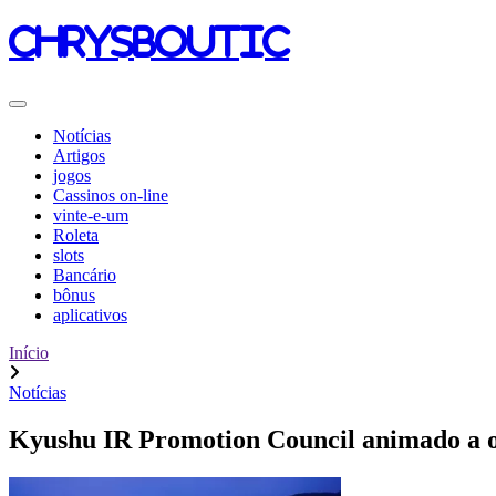
chrysboutic
Notícias
Artigos
jogos
Cassinos on-line
vinte-e-um
Roleta
slots
Bancário
bônus
aplicativos
Início
Notícias
Kyushu IR Promotion Council animado a op