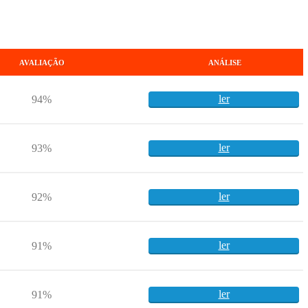
AVALIAÇÃO
ANÁLISE
ler
94%
ler
93%
ler
92%
ler
91%
ler
91%