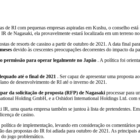
as de RI com pequenas empresas aspiradas em Kushu, o conselho está 
 IR de Nagasaki, ela provavelmente estará localizada em um terreno n
tas de resorts de cassino a partir de outubro de 2021. A data final par
9 meses
devido às crescentes preocupações decorrentes do impacto da p
ndo permissão para operar legalmente no Japão
. A política foi orie
dequado até o final de 2021
. Ser capaz de apresentar uma proposta a
plano de desenvolvimento de RI até o inverno de 2021.
ipar da solicitação de proposta (RFP) de Nagasaki
processar para um
rnational Holding GmbH, e a Oshidori International Holdings Ltd. co
ki IR, uma quarta empresa também se juntou à lista de pretendentes. 
licença de casino.
e política de implementação, levando em consideração os comentários pú
ção das propostas do IR foi adiada para outubro de 2021. As principais 
 do jogo problemático.