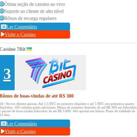
Ótima seção de cassino ao vivo
Suporte ao cliente de alto nível
Bônus de recarga regulares
Ler Comentário
Visite o Cassino
Cassino 7Bit
3
Bônus de boas-vindas de até R$ 300
18+ Novos clientes apenas.
Até 1,5 BTC no primeiro depósito e até 5 BTC nos primeiros quatro
depósitos.
100 rodadas grátis adicionais.
Bônus de primeiro depósito de até R$ 300 em fiduciário
e pacote de boas-vindas fiduciário de até R$ 5.000.
40x apostas em bônus.
Prazo de validade de
14 dias.
Ler Comentário
Visite o Cassino