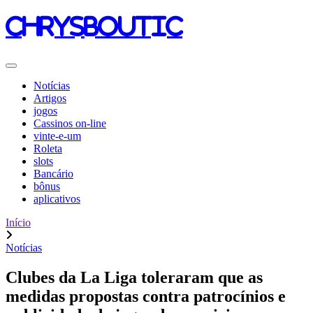
chrysboutic
Notícias
Artigos
jogos
Cassinos on-line
vinte-e-um
Roleta
slots
Bancário
bônus
aplicativos
Início
Notícias
Clubes da La Liga toleraram que as
medidas propostas contra patrocínios e