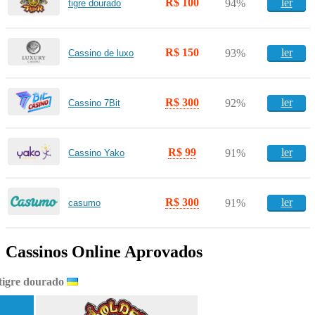
R$ 100
ler
94%
tigre dourado
R$ 150
ler
93%
Cassino de luxo
R$ 300
ler
92%
Cassino 7Bit
R$ 99
ler
91%
Cassino Yako
R$ 300
ler
91%
casumo
Cassinos Online Aprovados
tigre dourado