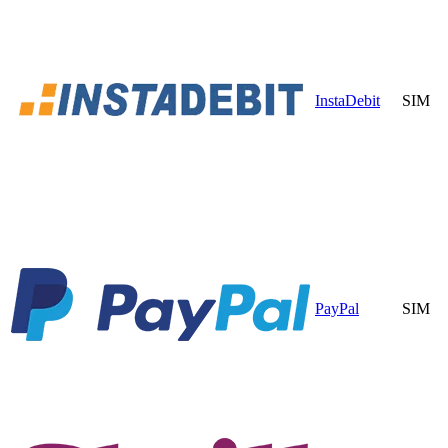
InstaDebit
SIM
PayPal
SIM