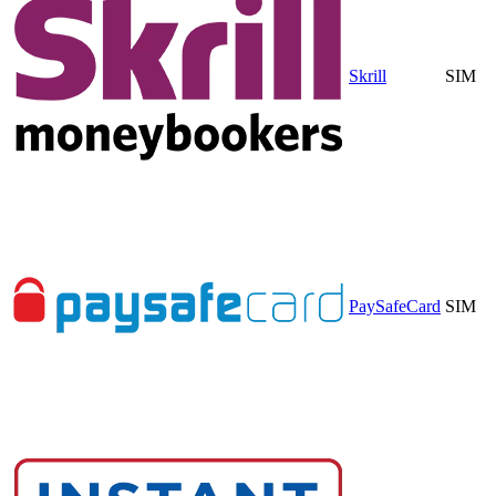
Skrill
SIM
PaySafeCard
SIM