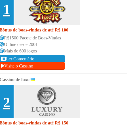
1
Bônus de boas-vindas de até R$ 100
R$1500 Pacote de Boas-Vindas
Online desde 2001
Mais de 600 jogos
Ler Comentário
Visite o Cassino
Cassino de luxo
2
Bônus de boas-vindas de até R$ 150