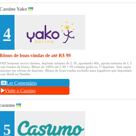
Cassino Yako
4
Bônus de boas-vindas de até R$ 99
#AD Somente novos clientes, depósito mínimo de £ 10, apostando 40x, aposta máxima de £ 5
com fundos de bônus.
Bônus de 100% até £ 99 + 99 rodadas grátis no 1º depósito.
Sem saque
máximo em ofertas de depósito.
Bônus de boas-vindas excluído para jogadores que depositam
com Skrill ou Neteller.
Ler Comentário
Visite o Cassino
casumo
5