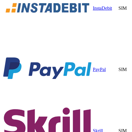
InstaDebit
SIM
PayPal
SIM
Skrill
SIM