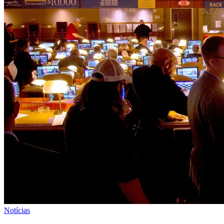
Notícias