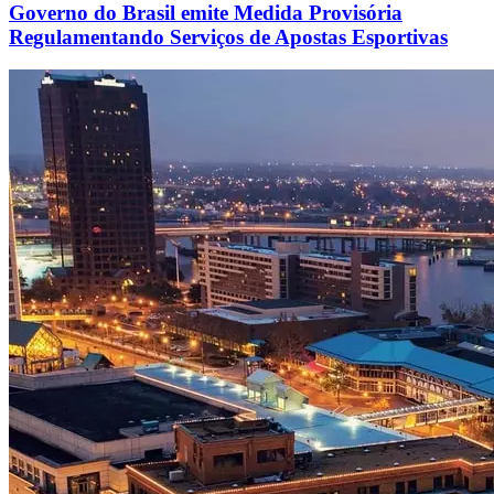
Governo do Brasil emite Medida Provisória
Regulamentando Serviços de Apostas Esportivas