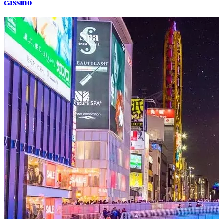
cassino