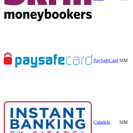
PaySafeCard
SIM
Cidadela
SIM