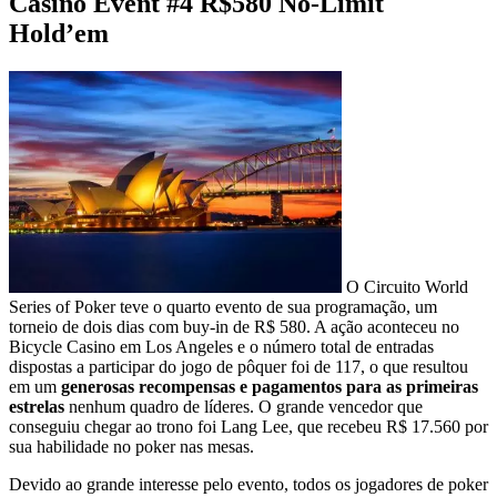
Casino Event #4 R$580 No-Limit
Hold’em
O Circuito World
Series of Poker teve o quarto evento de sua programação, um
torneio de dois dias com buy-in de R$ 580. A ação aconteceu no
Bicycle Casino em Los Angeles e o número total de entradas
dispostas a participar do jogo de pôquer foi de 117, o que resultou
em um
generosas recompensas e pagamentos para as primeiras
estrelas
nenhum quadro de líderes. O grande vencedor que
conseguiu chegar ao trono foi Lang Lee, que recebeu R$ 17.560 por
sua habilidade no poker nas mesas.
Devido ao grande interesse pelo evento, todos os jogadores de poker