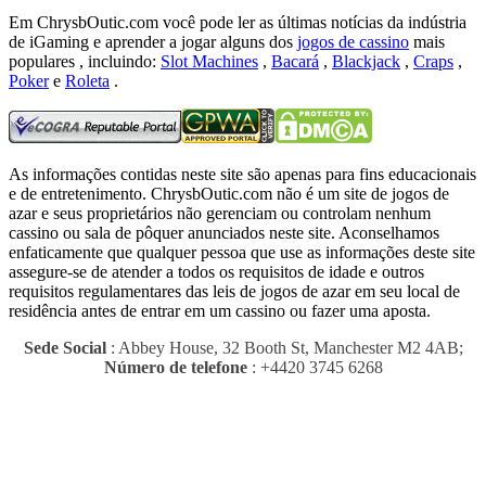
Em ChrysbOutic.com você pode ler as últimas notícias da indústria
de iGaming e aprender a jogar alguns dos
jogos de cassino
mais
populares , incluindo:
Slot Machines
,
Bacará
,
Blackjack
,
Craps
,
Poker
e
Roleta
.
As informações contidas neste site são apenas para fins educacionais
e de entretenimento.
ChrysbOutic.com não é um site de jogos de
azar e seus proprietários não gerenciam ou controlam nenhum
cassino ou sala de pôquer anunciados neste site.
Aconselhamos
enfaticamente que qualquer pessoa que use as informações deste site
assegure-se de atender a todos os requisitos de idade e outros
requisitos regulamentares das leis de jogos de azar em seu local de
residência antes de entrar em um cassino ou fazer uma aposta.
Sede Social
: Abbey House, 32 Booth St, Manchester M2 4AB;
Número de telefone
: +4420 3745 6268