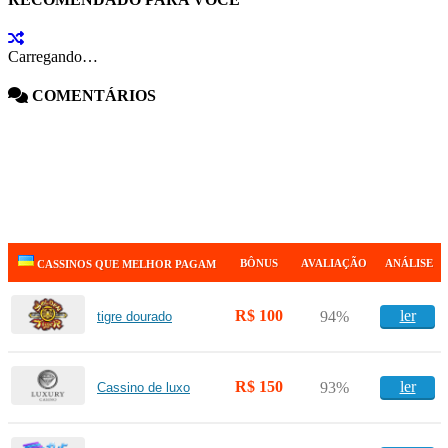
Carregando…
COMENTÁRIOS
BÔNUS
AVALIAÇÃO
ANÁLISE
CASSINOS QUE MELHOR PAGAM
R$ 100
ler
94%
tigre dourado
R$ 150
ler
93%
Cassino de luxo