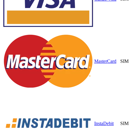
MasterCard
SIM
InstaDebit
SIM