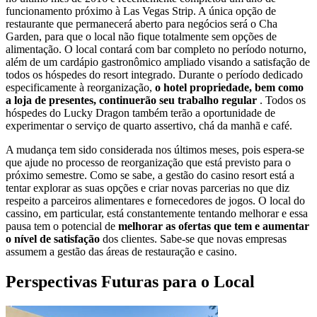
funcionamento próximo à Las Vegas Strip. A única opção de
restaurante que permanecerá aberto para negócios será o Cha
Garden, para que o local não fique totalmente sem opções de
alimentação. O local contará com bar completo no período noturno,
além de um cardápio gastronômico ampliado visando a satisfação de
todos os hóspedes do resort integrado. Durante o período dedicado
especificamente à reorganização,
o hotel propriedade, bem como
a loja de presentes, continuerão seu trabalho regular
. Todos os
hóspedes do Lucky Dragon também terão a oportunidade de
experimentar o serviço de quarto assertivo, chá da manhã e café.
A mudança tem sido considerada nos últimos meses, pois espera-se
que ajude no processo de reorganização que está previsto para o
próximo semestre. Como se sabe, a gestão do casino resort está a
tentar explorar as suas opções e criar novas parcerias no que diz
respeito a parceiros alimentares e fornecedores de jogos. O local do
cassino, em particular, está constantemente tentando melhorar e essa
pausa tem o potencial de
melhorar as ofertas que tem e aumentar
o nível de satisfação
dos clientes. Sabe-se que novas empresas
assumem a gestão das áreas de restauração e casino.
Perspectivas Futuras para o Local