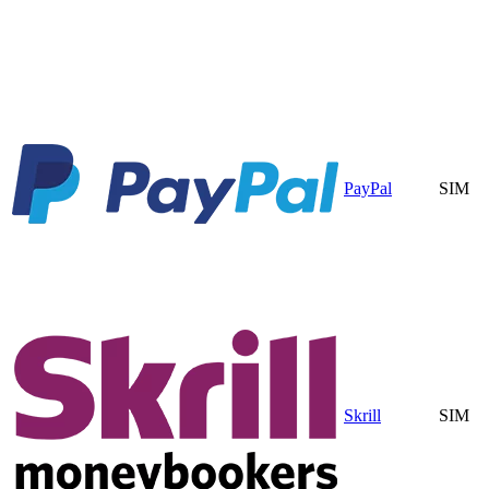
PayPal
SIM
Skrill
SIM