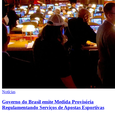
Notícias
Governo do Brasil emite Medida Provisória
Regulamentando Serviços de Apostas Esportivas