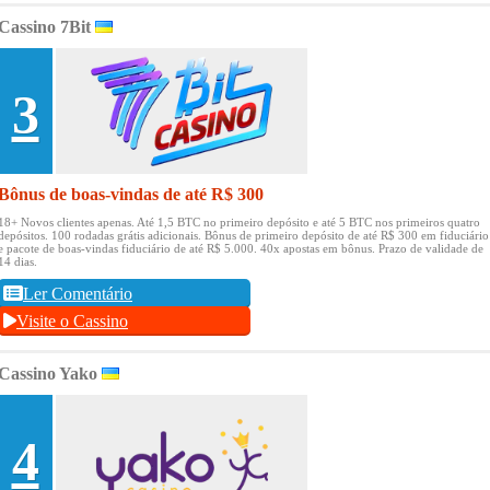
Cassino 7Bit
3
Bônus de boas-vindas de até R$ 300
18+ Novos clientes apenas.
Até 1,5 BTC no primeiro depósito e até 5 BTC nos primeiros quatro
depósitos.
100 rodadas grátis adicionais.
Bônus de primeiro depósito de até R$ 300 em fiduciário
e pacote de boas-vindas fiduciário de até R$ 5.000.
40x apostas em bônus.
Prazo de validade de
14 dias.
Ler Comentário
Visite o Cassino
Cassino Yako
4