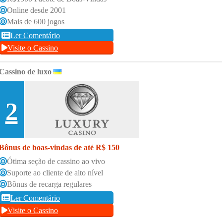
Online desde 2001
Mais de 600 jogos
Ler Comentário
Visite o Cassino
Cassino de luxo
2
Bônus de boas-vindas de até R$ 150
Ótima seção de cassino ao vivo
Suporte ao cliente de alto nível
Bônus de recarga regulares
Ler Comentário
Visite o Cassino