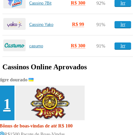
R$ 300
ler
92%
Cassino 7Bit
R$ 99
ler
91%
Cassino Yako
R$ 300
ler
91%
casumo
Cassinos Online Aprovados
tigre dourado
1
Bônus de boas-vindas de até R$ 100
R$1500 Pacote de Boas-Vindas