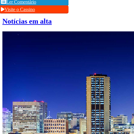
Ler Comentário
Visite o Cassino
Notícias em alta