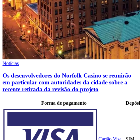
Notícias
Os desenvolvedores do Norfolk Casino se reunirão
em particular com autoridades da cidade sobre a
recente retirada da revisão do projeto
Forma de pagamento
Depósi
Cartão Visa
SIM