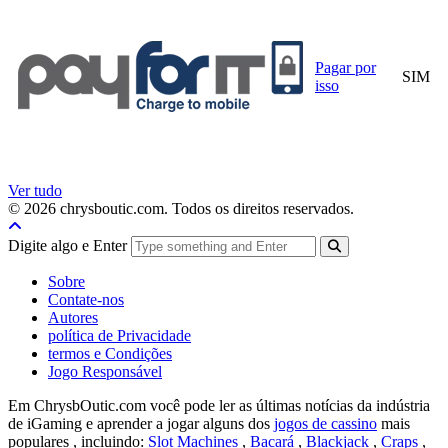
Pagar por
SIM
isso
Ver tudo
© 2026 chrysboutic.com. Todos os direitos reservados.
Digite algo e Enter
Sobre
Contate-nos
Autores
política de Privacidade
termos e Condições
Jogo Responsável
Em ChrysbOutic.com você pode ler as últimas notícias da indústria
de iGaming e aprender a jogar alguns dos
jogos de cassino
mais
populares , incluindo:
Slot Machines
,
Bacará
,
Blackjack
,
Craps
,