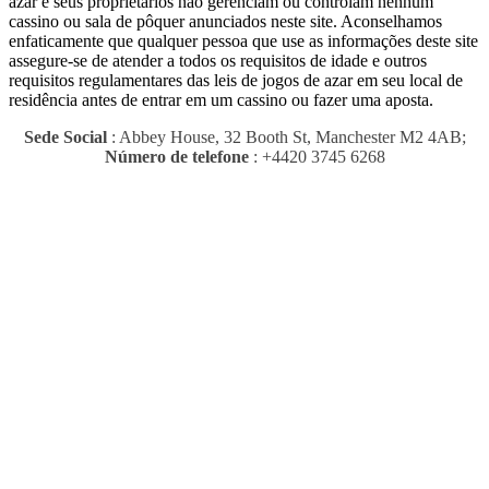
azar e seus proprietários não gerenciam ou controlam nenhum
cassino ou sala de pôquer anunciados neste site.
Aconselhamos
enfaticamente que qualquer pessoa que use as informações deste site
assegure-se de atender a todos os requisitos de idade e outros
requisitos regulamentares das leis de jogos de azar em seu local de
residência antes de entrar em um cassino ou fazer uma aposta.
Sede Social
: Abbey House, 32 Booth St, Manchester M2 4AB;
Número de telefone
: +4420 3745 6268