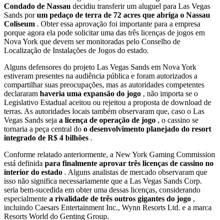
Condado de Nassau
decidiu transferir um aluguel para Las Vegas
Sands por
um pedaço de terra de 72 acres que abriga o Nassau
Coliseum
. Obter essa aprovação foi importante para a empresa
porque agora ela pode solicitar uma das três licenças de jogos em
Nova York que devem ser monitoradas pelo Conselho de
Localização de Instalações de Jogos do estado.
Alguns defensores do projeto Las Vegas Sands em Nova York
estiveram presentes na audiência pública e foram autorizados a
compartilhar suas preocupações, mas as autoridades competentes
declararam
haveria uma expansão do jogo
, não importa se o
Legislativo Estadual aceitou ou rejeitou a proposta de download de
terras. As autoridades locais também observaram que, caso o Las
Vegas Sands seja
a licença de operação de jogo
, o cassino se
tornaria a peça central do
o desenvolvimento planejado do resort
integrado de R$ 4 bilhões
.
Conforme relatado anteriormente, a New York Gaming Commission
está definida
para finalmente aprovar três licenças de cassino no
interior do estado
. Alguns analistas de mercado observaram que
isso não significa necessariamente que a Las Vegas Sands Corp.
seria bem-sucedida em obter uma dessas licenças, considerando
especialmente
a rivalidade de três outros gigantes do jogo
,
incluindo Caesars Entertainment Inc., Wynn Resorts Ltd. e a marca
Resorts World do Genting Group.