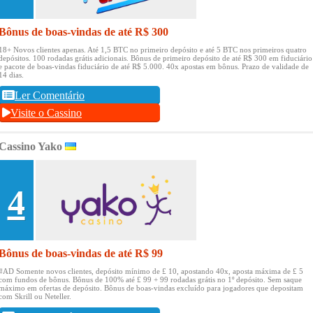
Bônus de boas-vindas de até R$ 300
18+ Novos clientes apenas.
Até 1,5 BTC no primeiro depósito e até 5 BTC nos primeiros quatro
depósitos.
100 rodadas grátis adicionais.
Bônus de primeiro depósito de até R$ 300 em fiduciário
e pacote de boas-vindas fiduciário de até R$ 5.000.
40x apostas em bônus.
Prazo de validade de
14 dias.
Ler Comentário
Visite o Cassino
Cassino Yako
4
Bônus de boas-vindas de até R$ 99
#AD Somente novos clientes, depósito mínimo de £ 10, apostando 40x, aposta máxima de £ 5
com fundos de bônus.
Bônus de 100% até £ 99 + 99 rodadas grátis no 1º depósito.
Sem saque
máximo em ofertas de depósito.
Bônus de boas-vindas excluído para jogadores que depositam
com Skrill ou Neteller.