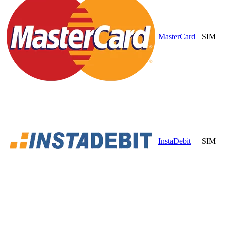
MasterCard
SIM
InstaDebit
SIM