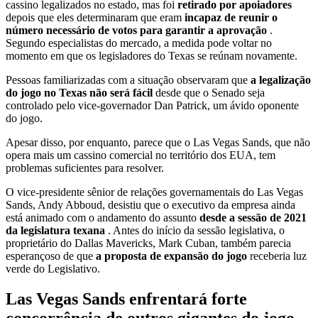
cassino legalizados no estado, mas foi
retirado por apoiadores
depois que eles determinaram que eram
incapaz de reunir o
número necessário de votos para garantir a aprovação
.
Segundo especialistas do mercado, a medida pode voltar no
momento em que os legisladores do Texas se reúnam novamente.
Pessoas familiarizadas com a situação observaram que
a legalização
do jogo no Texas não será fácil
desde que o Senado seja
controlado pelo vice-governador Dan Patrick, um ávido oponente
do jogo.
Apesar disso, por enquanto, parece que o Las Vegas Sands, que não
opera mais um cassino comercial no território dos EUA, tem
problemas suficientes para resolver.
O vice-presidente sênior de relações governamentais do Las Vegas
Sands, Andy Abboud, desistiu que o executivo da empresa ainda
está animado com o andamento do assunto
desde a sessão de 2021
da legislatura texana
. Antes do início da sessão legislativa, o
proprietário do Dallas Mavericks, Mark Cuban, também parecia
esperançoso de que
a proposta de expansão do jogo
receberia luz
verde do Legislativo.
Las Vegas Sands enfrentará forte
concorrência de outros gigantes do jogo