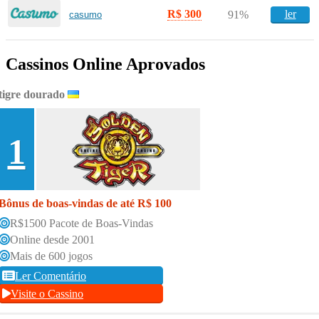
R$ 300
ler
91%
casumo
Cassinos Online Aprovados
tigre dourado
1
Bônus de boas-vindas de até R$ 100
R$1500 Pacote de Boas-Vindas
Online desde 2001
Mais de 600 jogos
Ler Comentário
Visite o Cassino