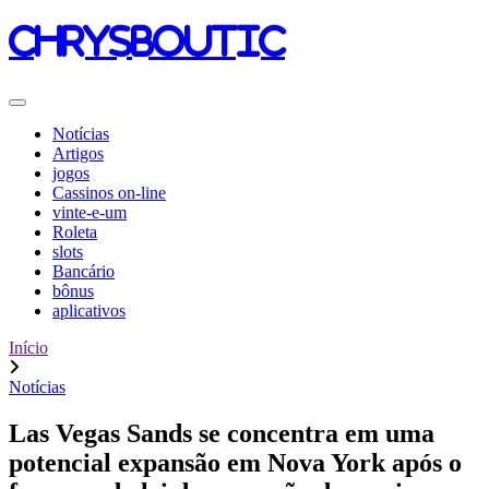
chrysboutic
Notícias
Artigos
jogos
Cassinos on-line
vinte-e-um
Roleta
slots
Bancário
bônus
aplicativos
Início
Notícias
Las Vegas Sands se concentra em uma
potencial expansão em Nova York após o