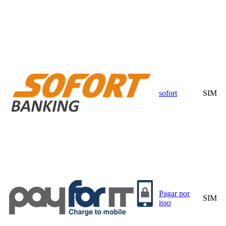
sofort
SIM
Pagar por
SIM
isso