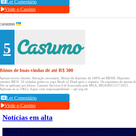
Ler Comentário
Visite o Cassino
casumo
5
Bônus de boas-vindas de até R$ 300
Apenas novos clientes.
Ativação necessária.
Bônus de depósito de 100% até R$300.
Depósito
mínimo R$10.
20 rodadas grátis no jogo Book of Dead após o registro.
Os requisitos de aposta d
30x se aplicam aos bônus.
Casumo Services Ltd licenciada pela MGA, MGA/B2C/217/2012.
Aplicam-se os T&Cs.
Jogue com responsabilidade – rgf.org.mt
Ler Comentário
Visite o Cassino
Notícias em alta