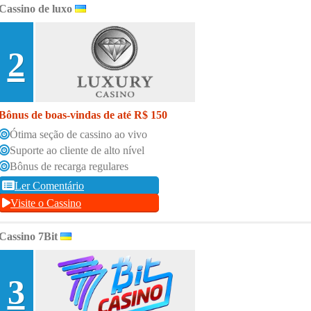
Cassino de luxo
2
Bônus de boas-vindas de até R$ 150
Ótima seção de cassino ao vivo
Suporte ao cliente de alto nível
Bônus de recarga regulares
Ler Comentário
Visite o Cassino
Cassino 7Bit
3