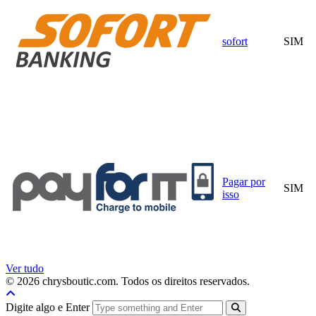
sofort
SIM
Pagar por
SIM
isso
Ver tudo
© 2026 chrysboutic.com. Todos os direitos reservados.
Digite algo e Enter