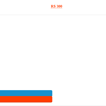
R$ 300