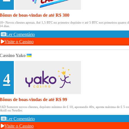
Bônus de boas-vindas de até R$ 300
18+ Novos clientes apenas.
Até 1,5 BTC no primeiro depósito e até 5 BTC nos primeiros quatro d
14 dias.
Ler Comentário
Visite o Cassino
Cassino Yako
4
Bônus de boas-vindas de até R$ 99
#AD Somente novos clientes, depósito mínimo de £ 10, apostando 40x, aposta máxima de £ 5 c
Skrill ou Neteller.
Ler Comentário
Visite o Cassino