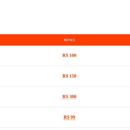
BÔNUS
R$ 100
R$ 150
R$ 300
R$ 99