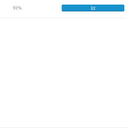
ler
91%