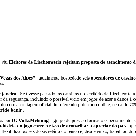
6 viu
Eleitores de Liechtenstein rejeitam proposta de atendimento d
 Vegas dos Alpes”
, atualmente hospedado
seis operadores de cassino
as.
e janeiro
. Se tivesse passado, os cassinos no território de Liechtenstei
r da segurança, incluindo o possível vício em jogos de azar e danos à c
rdo com a contagem oficial do referendo publicado online, cerca de 70
erido banir
.
dos por
IG VolksMelnung
– grupo de pressão formado especialmente pa
ndústria do jogo corre o risco de aconselhar a apreciar do país
, qu
exibilizar as leis do secretário do banco e, desde então, trabalhou dur