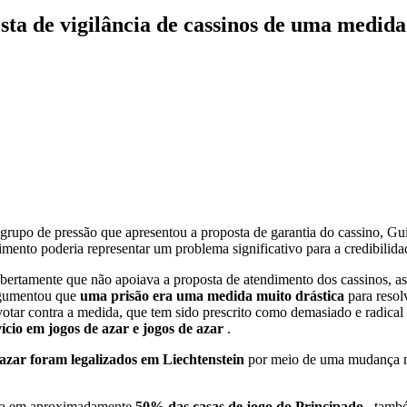
ta de vigilância de cassinos de uma medida
upo de pressão que apresentou a proposta de garantia do cassino, Gu
mento poderia representar um problema significativo para a credibilida
abertamente que não apoiava a proposta de atendimento dos cassinos, 
rgumentou que
uma prisão era uma medida muito drástica
para reso
votar contra a medida, que tem sido prescrito como demasiado e radica
ício em jogos de azar e jogos de azar
.
 azar foram legalizados em Liechtenstein
por meio de uma mudança na
ária em aproximadamente
50% das casas de jogo do Principado
, tamb