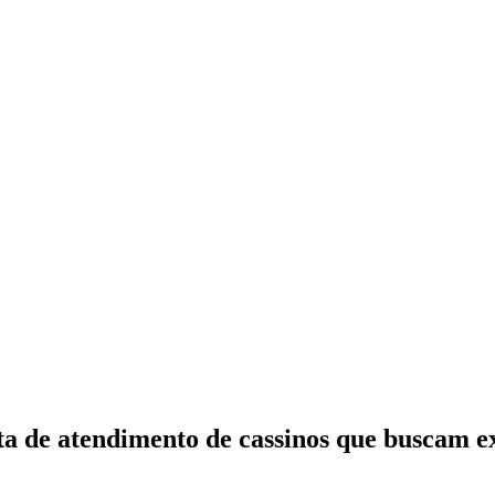
ta de atendimento de cassinos que buscam ex