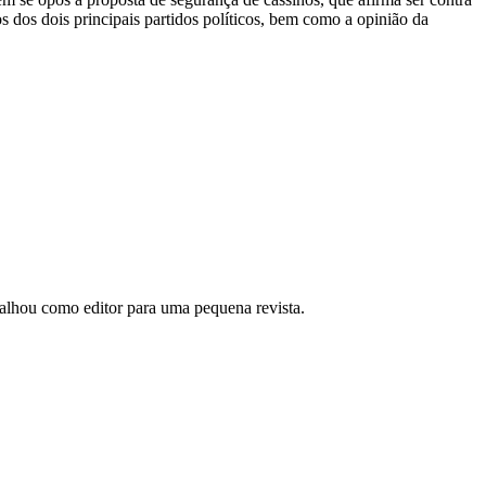
s dos dois principais partidos políticos, bem como a opinião da
abalhou como editor para uma pequena revista.