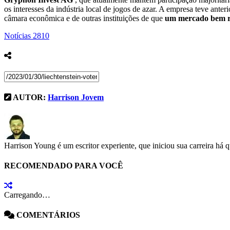
os interesses da indústria local de jogos de azar. A empresa teve ant
câmara econômica e de outras instituições de que
um mercado bem r
Notícias
2810
AUTOR:
Harrison Jovem
Harrison Young é um escritor experiente, que iniciou sua carreira há 
RECOMENDADO PARA VOCÊ
Carregando…
COMENTÁRIOS