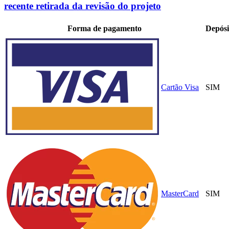
recente retirada da revisão do projeto
Forma de pagamento
Depósi
Cartão Visa
SIM
MasterCard
SIM