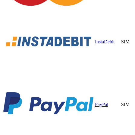
InstaDebit
SIM
PayPal
SIM