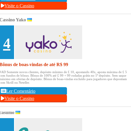
Visite o Cassino
Cassino Yako
4
Bônus de boas-vindas de até R$ 99
#AD Somente novos clientes, depósito mínimo de £ 10, apostando 40x, aposta máxima de £ 5
com fundos de bônus.
Bônus de 100% até £ 99 + 99 rodadas grátis no 1º depósito.
Sem saque
máximo em ofertas de depósito.
Bônus de boas-vindas excluído para jogadores que depositam
com Skrill ou Neteller.
Ler Comentário
Visite o Cassino
casumo