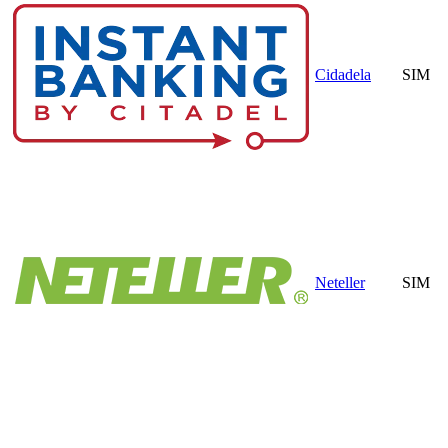
Cidadela
SIM
Neteller
SIM