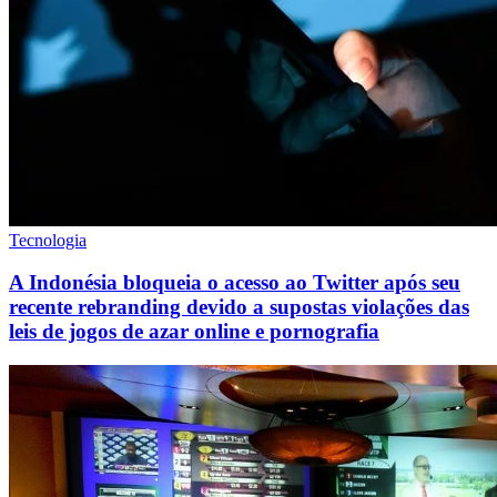
Tecnologia
A Indonésia bloqueia o acesso ao Twitter após seu
recente rebranding devido a supostas violações das
leis de jogos de azar online e pornografia