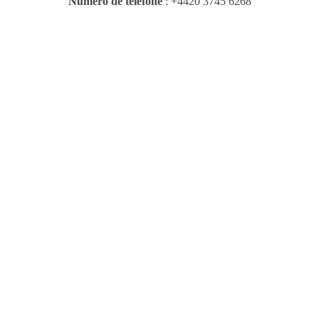
Número de telefone
: +4420 3745 6268