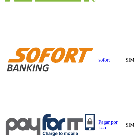
sofort
SIM
Pagar por
SIM
isso