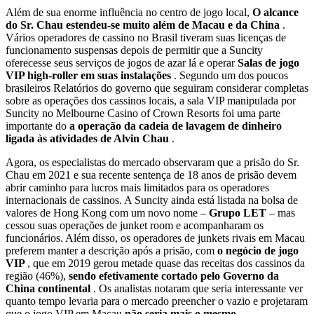
Além de sua enorme influência no centro de jogo local,
O alcance
do Sr. Chau estendeu-se muito além de Macau e da China
.
Vários operadores de cassino no Brasil tiveram suas licenças de
funcionamento suspensas depois de permitir que a Suncity
oferecesse seus serviços de jogos de azar lá e operar
Salas de jogo
VIP high-roller em suas instalações
. Segundo um dos poucos
brasileiros Relatórios do governo que seguiram considerar completas
sobre as operações dos cassinos locais, a sala VIP manipulada por
Suncity no Melbourne Casino of Crown Resorts foi uma parte
importante do
a operação da cadeia de lavagem de dinheiro
ligada às atividades de Alvin Chau
.
Agora, os especialistas do mercado observaram que a prisão do Sr.
Chau em 2021 e sua recente sentença de 18 anos de prisão devem
abrir caminho para lucros mais limitados para os operadores
internacionais de cassinos. A Suncity ainda está listada na bolsa de
valores de Hong Kong com um novo nome –
Grupo LET
– mas
cessou suas operações de junket room e acompanharam os
funcionários. Além disso, os operadores de junkets rivais em Macau
preferem manter a descrição após a prisão, com
o negócio de jogo
VIP
, que em 2019 gerou metade quase das receitas dos cassinos da
região (46%),
sendo efetivamente cortado pelo Governo da
China continental
. Os analistas notaram que seria interessante ver
quanto tempo levaria para o mercado preencher o vazio e projetaram
que o jogo VIP em Macau
não seria mais o mesmo
.