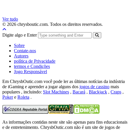
Ver tudo
© 2026 chrysboutic.com. Todos os direitos reservados.
Digite algo e Enter
Sobre
Contate-nos
Autores
política de Privacidade
termos e Condições
Jogo Responsável
Em ChrysbOutic.com você pode ler as últimas notícias da indústria
de iGaming e aprender a jogar alguns dos
jogos de cassino
mais
populares , incluindo:
Slot Machines
,
Bacará
,
Blackjack
,
Craps
,
Poker
e
Roleta
.
As informações contidas neste site são apenas para fins educacionais
e de entretenimento.
ChrysbOutic.com não é um site de jogos de