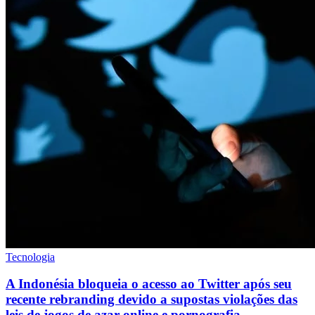
Tecnologia
A Indonésia bloqueia o acesso ao Twitter após seu
recente rebranding devido a supostas violações das
leis de jogos de azar online e pornografia