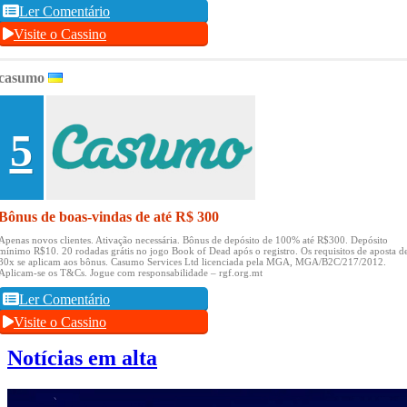
Ler Comentário
Visite o Cassino
casumo
5
Bônus de boas-vindas de até R$ 300
Apenas novos clientes.
Ativação necessária.
Bônus de depósito de 100% até R$300.
Depósito
mínimo R$10.
20 rodadas grátis no jogo Book of Dead após o registro.
Os requisitos de aposta d
30x se aplicam aos bônus.
Casumo Services Ltd licenciada pela MGA, MGA/B2C/217/2012.
Aplicam-se os T&Cs.
Jogue com responsabilidade – rgf.org.mt
Ler Comentário
Visite o Cassino
Notícias em alta