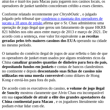
atraí-los e trazê-los para Macau para jogarem nos casinos locais, os
operadores de junket também concederam crédito a esses clientes.
Conforme relatado recentemente por
ChrysbOutic
, o julgado
julgado pelo tribunal que
condenou o magnata dos operadores de
sucata a 18 anos de prisão
afirma que o Sr. Chau administrou uma
operação de jogo ilegal que gerou um faturamento de quase HKR$
821 bilhões nos oito anos entre março de 2013 e março de 2021. De
acordo com a sentença, esse valor foi equivalente a
as receitas
geradas pelos três maiores cassinos dos EUA
operando na cidade
no mesmo período.
O tamanho do comércio ilegal de jogos de azar refletiu o fato de que
os operadores de junket eram usados ​​​​por alguns residentes ricos da
China
canalizar grandes quantias de dinheiro para fora do país,
depositando fundos em junkets
e contas de bancos clandestinos
no continente e depois
descontando suas fichas de cassino não
utilizadas em uma moeda conversível
como dólares de Hong
Kong e enviá-los para fora do país.
De acordo com os executivos do cassino,
o volume de jogo ilegal
de Suncity
mostrou claramente que Alvin Chau era incomparável
em sua
capacidade de atrair a elite dos grandes apostadores da
China continental para Macau
, e os jogadores literalmente não
podiam evitar lidar com ele.