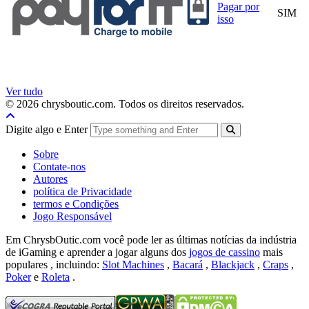
Pagar por
SIM
isso
Ver tudo
© 2026 chrysboutic.com. Todos os direitos reservados.
Digite algo e Enter
Sobre
Contate-nos
Autores
política de Privacidade
termos e Condições
Jogo Responsável
Em ChrysbOutic.com você pode ler as últimas notícias da indústria
de iGaming e aprender a jogar alguns dos
jogos de cassino
mais
populares , incluindo:
Slot Machines
,
Bacará
,
Blackjack
,
Craps
,
Poker
e
Roleta
.