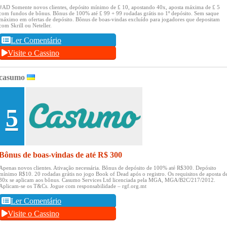
#AD Somente novos clientes, depósito mínimo de £ 10, apostando 40x, aposta máxima de £ 5
com fundos de bônus.
Bônus de 100% até £ 99 + 99 rodadas grátis no 1º depósito.
Sem saque
máximo em ofertas de depósito.
Bônus de boas-vindas excluído para jogadores que depositam
com Skrill ou Neteller.
Ler Comentário
Visite o Cassino
casumo
5
Bônus de boas-vindas de até R$ 300
Apenas novos clientes.
Ativação necessária.
Bônus de depósito de 100% até R$300.
Depósito
mínimo R$10.
20 rodadas grátis no jogo Book of Dead após o registro.
Os requisitos de aposta d
30x se aplicam aos bônus.
Casumo Services Ltd licenciada pela MGA, MGA/B2C/217/2012.
Aplicam-se os T&Cs.
Jogue com responsabilidade – rgf.org.mt
Ler Comentário
Visite o Cassino