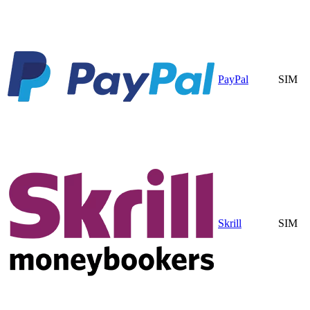
PayPal
SIM
Skrill
SIM