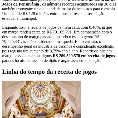
Jogos da Pensilvânia
, os números recordes acumulados em 30 dias
também trouxeram uma quantidade maior de impostos para o estado.
Um total de R$ 128 milhões entrou nos cofres da arrecadação
estadual e municipal.
Enquanto isso, a receita de jogos de mesa caiu, com 0,48%, já que
em março rendeu cerca de R$ 79.165.791. Em comparação com o
desempenho de março passado, quando o estado gerou R$
79.545.431, isso é considerado uma queda. E, no entanto, o
desempenho geral da indústria de cassinos é considerado excelente,
pois registra um aumento de 3,79% ano a ano. Recorde-se que em
março passado coletou alguns
R$ 289.529.578 em receita de jogos
para os locais de cassino de tijolo e argamassa em operação.
Linha do tempo da receita de jogos