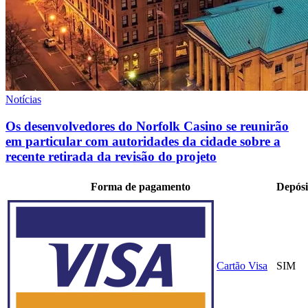
Notícias
Os desenvolvedores do Norfolk Casino se reunirão
em particular com autoridades da cidade sobre a
recente retirada da revisão do projeto
Forma de pagamento
Depósi
Cartão Visa
SIM