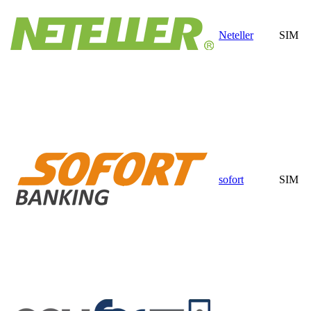
Neteller
SIM
sofort
SIM