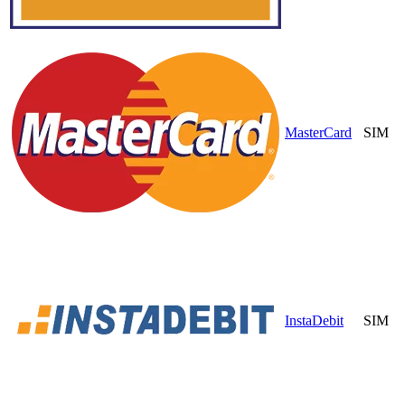
MasterCard
SIM
InstaDebit
SIM