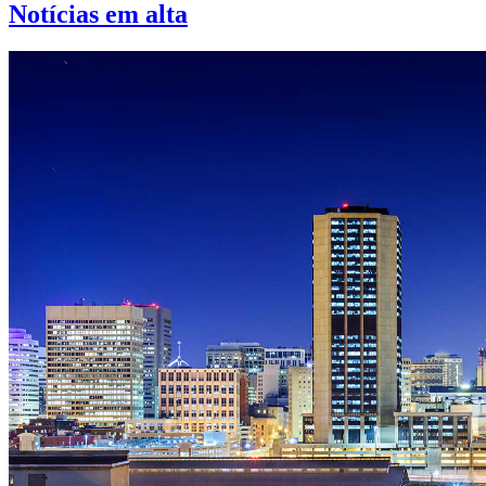
Notícias em alta