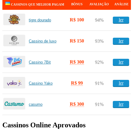
BÔNUS
AVALIAÇÃO
ANÁLISE
CASSINOS QUE MELHOR PAGAM
R$ 100
ler
94%
tigre dourado
R$ 150
ler
93%
Cassino de luxo
R$ 300
ler
92%
Cassino 7Bit
R$ 99
ler
91%
Cassino Yako
R$ 300
ler
91%
casumo
Cassinos Online Aprovados