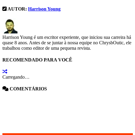
AUTOR:
Harrison Young
Harrison Young é um escritor experiente, que iniciou sua carreira há
quase 8 anos. Antes de se juntar à nossa equipe no ChrysbOutic, ele
trabalhou como editor de uma pequena revista.
RECOMENDADO PARA VOCÊ
Carregando…
COMENTÁRIOS