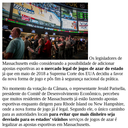
Os legisladores de
Massachusetts estão considerando a possibilidade de adicionar
apostas esportivas ao
o mercado legal de jogos de azar do estado
já que em maio de 2018 a Suprema Corte dos EUA decidiu a favor
da nova forma de jogo e pôs fim à segurança nacional da prática.
No momento da votação da Câmara, o representante Jerald Parisella,
presidente do Comitê de Desenvolvimento Econômico, percebeu
que muitos residentes de Massachusetts já estão fazendo apostas
esportivas enquanto dirigem para Rhode Island ou New Hampshire,
onde a nova forma de jogo já é legal. Segundo ele, o único caminho
para as autoridades locais
para evitar que mais dinheiro seja
desviado para os estados’ vizinhos
serviços de jogos de azar é
legalizar as apostas esportivas em Massachusetts.