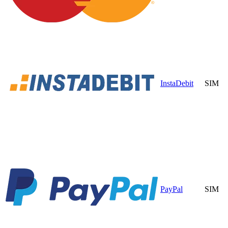
InstaDebit
SIM
PayPal
SIM