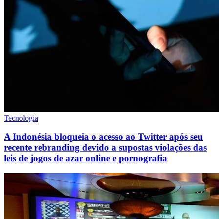
Tecnologia
A Indonésia bloqueia o acesso ao Twitter após seu
recente rebranding devido a supostas violações das
leis de jogos de azar online e pornografia