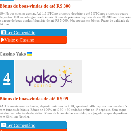
Bônus de boas-vindas de até R$ 300
18+ Novos clientes apenas.
Até 1,5 BTC no primeiro depósito e até 5 BTC nos primeiros quatro
depósitos.
100 rodadas grátis adicionais.
Bônus de primeiro depósito de até R$ 300 em fiduciário
e pacote de boas-vindas fiduciário de até R$ 5.000.
40x apostas em bônus.
Prazo de validade de
14 dias.
Ler Comentário
Visite o Cassino
Cassino Yako
4
Bônus de boas-vindas de até R$ 99
#AD Somente novos clientes, depósito mínimo de £ 10, apostando 40x, aposta máxima de £ 5
com fundos de bônus.
Bônus de 100% até £ 99 + 99 rodadas grátis no 1º depósito.
Sem saque
máximo em ofertas de depósito.
Bônus de boas-vindas excluído para jogadores que depositam
com Skrill ou Neteller.
Ler Comentário