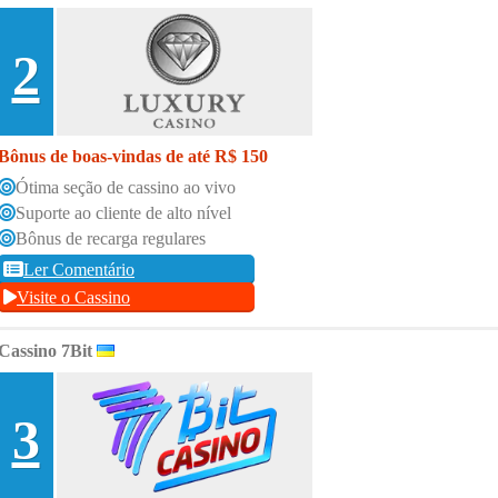
2
Bônus de boas-vindas de até R$ 150
Ótima seção de cassino ao vivo
Suporte ao cliente de alto nível
Bônus de recarga regulares
Ler Comentário
Visite o Cassino
Cassino 7Bit
3