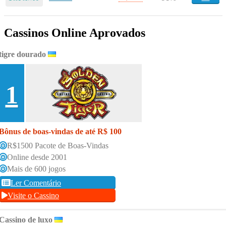
Cassinos Online Aprovados
tigre dourado
1
Bônus de boas-vindas de até R$ 100
R$1500 Pacote de Boas-Vindas
Online desde 2001
Mais de 600 jogos
Ler Comentário
Visite o Cassino
Cassino de luxo