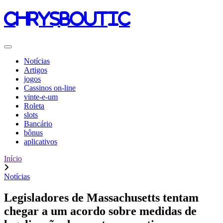
chrysboutic
Notícias
Artigos
jogos
Cassinos on-line
vinte-e-um
Roleta
slots
Bancário
bônus
aplicativos
Início
Notícias
Legisladores de Massachusetts tentam
chegar a um acordo sobre medidas de