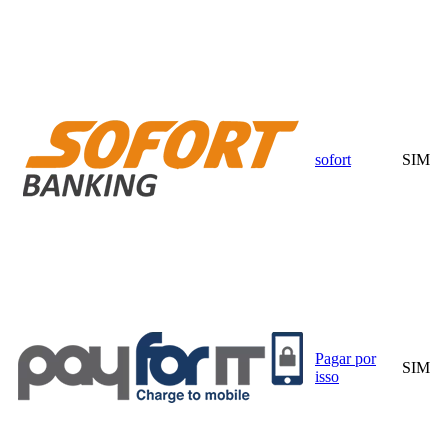
sofort
SIM
Pagar por
SIM
isso