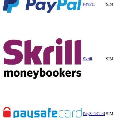
PayPal
SIM
Skrill
SIM
PaySafeCard
SIM