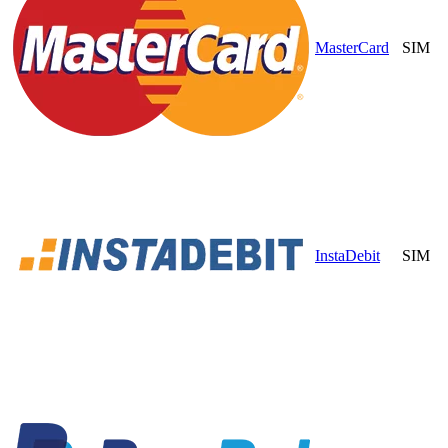
MasterCard
SIM
InstaDebit
SIM