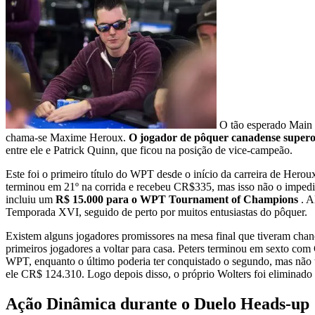
O tão esperado Main 
chama-se Maxime Heroux.
O jogador de pôquer canadense supero
entre ele e Patrick Quinn, que ficou na posição de vice-campeão.
Este foi o primeiro título do WPT desde o início da carreira de He
terminou em 21º na corrida e recebeu CR$335, mas isso não o impedi
incluiu um
R$ 15.000 para o WPT Tournament of Champions
. A
Temporada XVI, seguido de perto por muitos entusiastas do pôquer.
Existem alguns jogadores promissores na mesa final que tiveram chance
primeiros jogadores a voltar para casa. Peters terminou em sexto c
WPT, enquanto o último poderia ter conquistado o segundo, mas não t
ele CR$ 124.310. Logo depois disso, o próprio Wolters foi eliminado
Ação Dinâmica durante o Duelo Heads-up