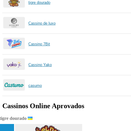
tigre dourado
Cassino de luxo
Cassino 7Bit
Cassino Yako
casumo
Cassinos Online Aprovados
tigre dourado