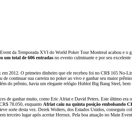
Event da Temporada XVI do World Poker Tour Montreal acabou e o gra
u um total de 606 entradas
no evento culminante e por seu excelen
roux em 2012. O primeiro dinheiro que ele recebeu foi no CR$ 165 No-
u de continuar sua carreira no poker ao vivo e ganhar seu maior prêm
lém do prêmio, havia um elegante relógio Hublot Big Bang Steel, bem
s de ganhar muito, como Eric Afriat e David Peters. Este último era o t
om CR$ 78.050, enquanto
Afriat caiu na quinta posição embolsando 
eve sorte desta vez. Derek Wolters, dos Estados Unidos, conseguiu co
 em terceiro lugar após acertar Heroux. Pela boa atuação no Main Eve