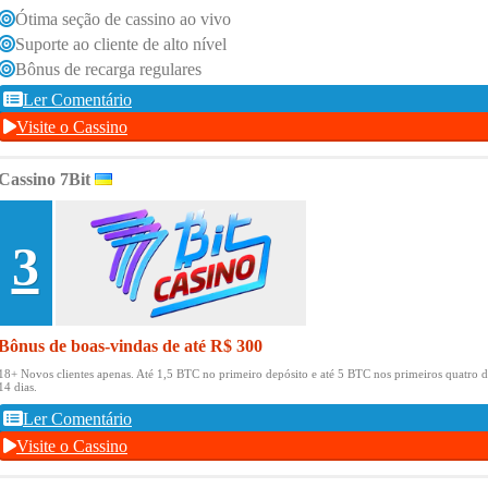
Ótima seção de cassino ao vivo
Suporte ao cliente de alto nível
Bônus de recarga regulares
Ler Comentário
Visite o Cassino
Cassino 7Bit
3
Bônus de boas-vindas de até R$ 300
18+ Novos clientes apenas.
Até 1,5 BTC no primeiro depósito e até 5 BTC nos primeiros quatro d
14 dias.
Ler Comentário
Visite o Cassino