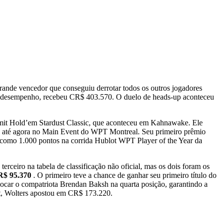
nde vencedor que conseguiu derrotar todos os outros jogadores
te desempenho, recebeu CR$ 403.570. O duelo de heads-up aconteceu
Limit Hold’em Stardust Classic, que aconteceu em Kahnawake. Ele
io até agora no Main Event do WPT Montreal. Seu primeiro prêmio
 como 1.000 pontos na corrida Hublot WPT Player of the Year da
erceiro na tabela de classificação não oficial, mas os dois foram os
CR$ 95.370
. O primeiro teve a chance de ganhar seu primeiro título do
locar o compatriota Brendan Baksh na quarta posição, garantindo a
nt, Wolters apostou em CR$ 173.220.