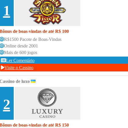
1
Bônus de boas-vindas de até R$ 100
R$1500 Pacote de Boas-Vindas
Online desde 2001
Mais de 600 jogos
Ler Comentário
Visite o Cassino
Cassino de luxo
2
Bônus de boas-vindas de até R$ 150