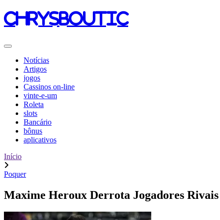
chrysboutic
Notícias
Artigos
jogos
Cassinos on-line
vinte-e-um
Roleta
slots
Bancário
bônus
aplicativos
Início
Poquer
Maxime Heroux Derrota Jogadores Rivais