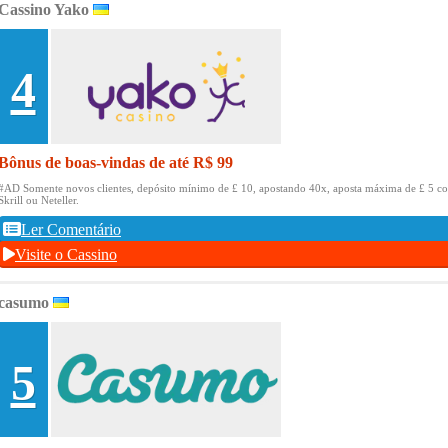
Cassino Yako
4
Bônus de boas-vindas de até R$ 99
#AD Somente novos clientes, depósito mínimo de £ 10, apostando 40x, aposta máxima de £ 5 c
Skrill ou Neteller.
Ler Comentário
Visite o Cassino
casumo
5