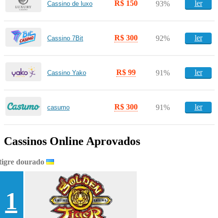
R$ 150
ler
93%
Cassino de luxo
R$ 300
ler
92%
Cassino 7Bit
R$ 99
ler
91%
Cassino Yako
R$ 300
ler
91%
casumo
Cassinos Online Aprovados
tigre dourado
1