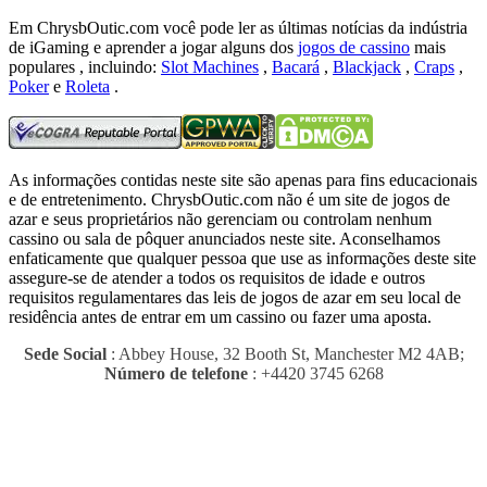
Em ChrysbOutic.com você pode ler as últimas notícias da indústria
de iGaming e aprender a jogar alguns dos
jogos de cassino
mais
populares , incluindo:
Slot Machines
,
Bacará
,
Blackjack
,
Craps
,
Poker
e
Roleta
.
As informações contidas neste site são apenas para fins educacionais
e de entretenimento.
ChrysbOutic.com não é um site de jogos de
azar e seus proprietários não gerenciam ou controlam nenhum
cassino ou sala de pôquer anunciados neste site.
Aconselhamos
enfaticamente que qualquer pessoa que use as informações deste site
assegure-se de atender a todos os requisitos de idade e outros
requisitos regulamentares das leis de jogos de azar em seu local de
residência antes de entrar em um cassino ou fazer uma aposta.
Sede Social
: Abbey House, 32 Booth St, Manchester M2 4AB;
Número de telefone
: +4420 3745 6268