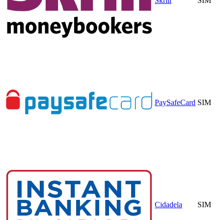
Skrill
SIM
PaySafeCard
SIM
Cidadela
SIM