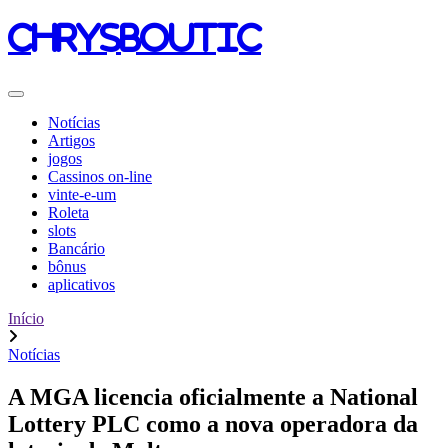
chrysboutic
Notícias
Artigos
jogos
Cassinos on-line
vinte-e-um
Roleta
slots
Bancário
bônus
aplicativos
Início
Notícias
A MGA licencia oficialmente a National
Lottery PLC como a nova operadora da