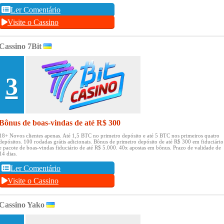
Ler Comentário
Visite o Cassino
Cassino 7Bit
3
Bônus de boas-vindas de até R$ 300
18+ Novos clientes apenas.
Até 1,5 BTC no primeiro depósito e até 5 BTC nos primeiros quatro
depósitos.
100 rodadas grátis adicionais.
Bônus de primeiro depósito de até R$ 300 em fiduciário
e pacote de boas-vindas fiduciário de até R$ 5.000.
40x apostas em bônus.
Prazo de validade de
14 dias.
Ler Comentário
Visite o Cassino
Cassino Yako