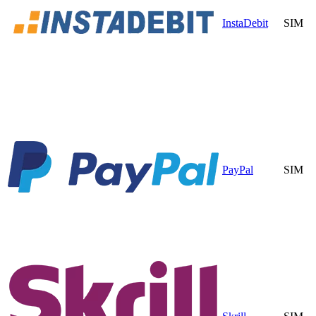
InstaDebit
SIM
PayPal
SIM