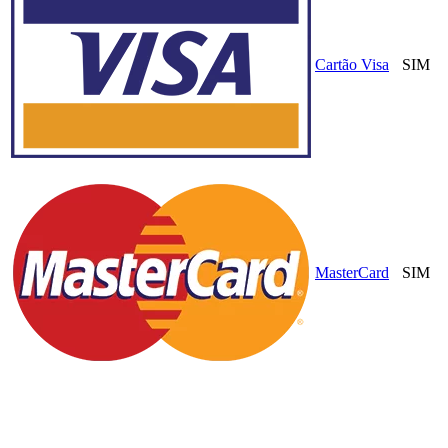
Cartão Visa
SIM
MasterCard
SIM