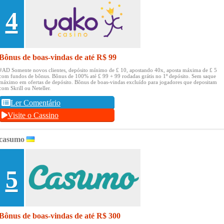
4
Bônus de boas-vindas de até R$ 99
#AD Somente novos clientes, depósito mínimo de £ 10, apostando 40x, aposta máxima de £ 5
com fundos de bônus.
Bônus de 100% até £ 99 + 99 rodadas grátis no 1º depósito.
Sem saque
máximo em ofertas de depósito.
Bônus de boas-vindas excluído para jogadores que depositam
com Skrill ou Neteller.
Ler Comentário
Visite o Cassino
casumo
5
Bônus de boas-vindas de até R$ 300