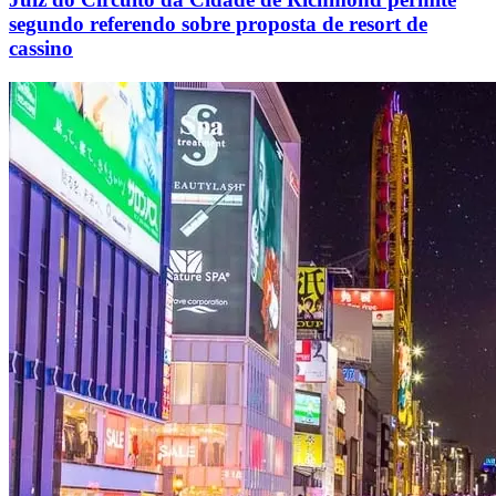
segundo referendo sobre proposta de resort de
cassino