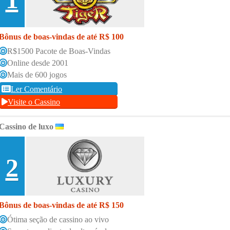
Bônus de boas-vindas de até R$ 100
R$1500 Pacote de Boas-Vindas
Online desde 2001
Mais de 600 jogos
Ler Comentário
Visite o Cassino
Cassino de luxo
2
Bônus de boas-vindas de até R$ 150
Ótima seção de cassino ao vivo