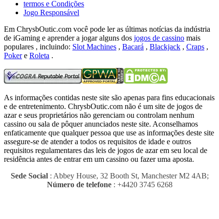
termos e Condições
Jogo Responsável
Em ChrysbOutic.com você pode ler as últimas notícias da indústria
de iGaming e aprender a jogar alguns dos
jogos de cassino
mais
populares , incluindo:
Slot Machines
,
Bacará
,
Blackjack
,
Craps
,
Poker
e
Roleta
.
As informações contidas neste site são apenas para fins educacionais
e de entretenimento.
ChrysbOutic.com não é um site de jogos de
azar e seus proprietários não gerenciam ou controlam nenhum
cassino ou sala de pôquer anunciados neste site.
Aconselhamos
enfaticamente que qualquer pessoa que use as informações deste site
assegure-se de atender a todos os requisitos de idade e outros
requisitos regulamentares das leis de jogos de azar em seu local de
residência antes de entrar em um cassino ou fazer uma aposta.
Sede Social
: Abbey House, 32 Booth St, Manchester M2 4AB;
Número de telefone
: +4420 3745 6268