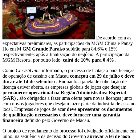
De acordo com as
expectativas preliminares, as participações da MGM China e Pansy
Ho em M
GM Grande Paraíso
subirão para 84,6% e 15%,
respectivamente, após a finalização do negócio. A participação da
MGM Resorts, por outro lado,
cairá de 10% para 0,4%
.
Como
ChrysbOutic
informado, o processo de licitação para licenças
de operação de cassino em Macau
começou em 29 de julho e deve
durar até 14 de setembro
. Enquanto a janela de solicitação de
licença estiver aberta, as empresas globais de jogos que desejam
permanecer operacional na Região Administrativa Especial
(SAR)
, são obrigados a fazer uma oferta para novas licenças junto
com novos jogadores que desejam fazer parte da indústria de cassino
local. Empresas de jogos de azar
deve apresentar os documentos
de qualificação necessários
e
deve fornecer uma garantia
financeira
definido pelo Governo de Macau.
O projeto de regulamento do processo foi divulgado oficialmente em
julho, na sequência da decisão do Governo
aprovar a lei de jogo