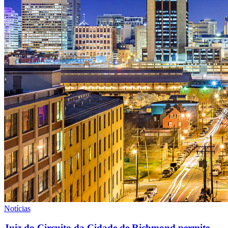
Notícias
Juiz do Circuito da Cidade de Richmond permite