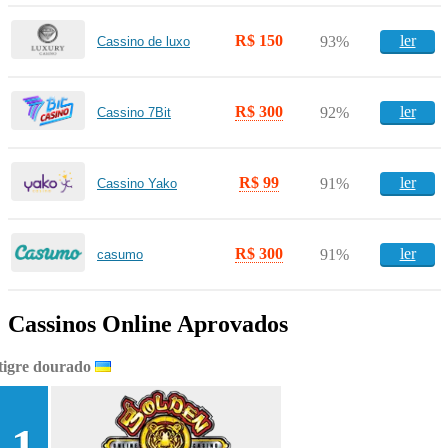
R$ 150
ler
93%
Cassino de luxo
R$ 300
ler
92%
Cassino 7Bit
R$ 99
ler
91%
Cassino Yako
R$ 300
ler
91%
casumo
Cassinos Online Aprovados
tigre dourado
1