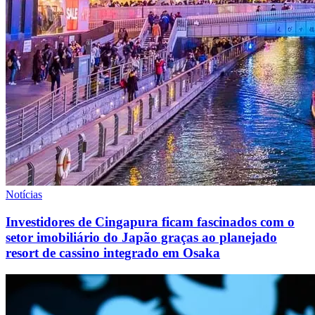
Notícias
Investidores de Cingapura ficam fascinados com o
setor imobiliário do Japão graças ao planejado
resort de cassino integrado em Osaka