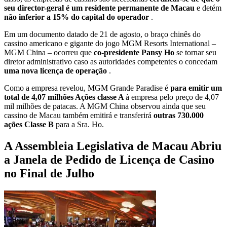
seu director-geral é um residente permanente de Macau
e detém
não inferior a 15% do capital do operador
.
Em um documento datado de 21 de agosto, o braço chinês do
cassino americano e gigante do jogo MGM Resorts International –
MGM China – ocorreu que
co-presidente Pansy Ho
se tornar seu
diretor administrativo caso as autoridades competentes o concedam
uma nova licença de operação
.
Como a empresa revelou, MGM Grande Paradise é
para emitir um
total de 4,07 milhões Ações classe A
à empresa pelo preço de 4,07
mil milhões de patacas. A MGM China observou ainda que seu
cassino de Macau também emitirá e transferirá
outras 730.000
ações Classe B
para a Sra. Ho.
A Assembleia Legislativa de Macau Abriu
a Janela de Pedido de Licença de Casino
no Final de Julho