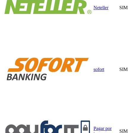
Neteller
SIM
sofort
SIM
Pagar por
SIM