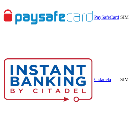
PaySafeCard
SIM
Cidadela
SIM