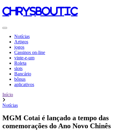
chrysboutic
Notícias
Artigos
jogos
Cassinos on-line
vinte-e-um
Roleta
slots
Bancário
bônus
aplicativos
Início
Notícias
MGM Cotai é lançado a tempo das
comemorações do Ano Novo Chinês