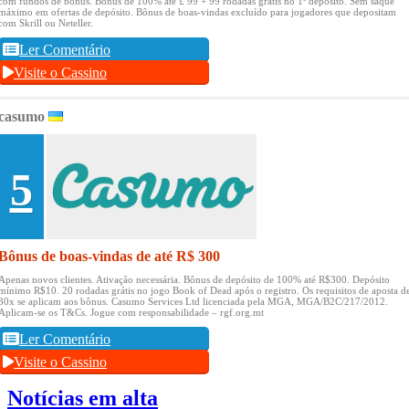
com fundos de bônus.
Bônus de 100% até £ 99 + 99 rodadas grátis no 1º depósito.
Sem saque
máximo em ofertas de depósito.
Bônus de boas-vindas excluído para jogadores que depositam
com Skrill ou Neteller.
Ler Comentário
Visite o Cassino
casumo
5
Bônus de boas-vindas de até R$ 300
Apenas novos clientes.
Ativação necessária.
Bônus de depósito de 100% até R$300.
Depósito
mínimo R$10.
20 rodadas grátis no jogo Book of Dead após o registro.
Os requisitos de aposta d
30x se aplicam aos bônus.
Casumo Services Ltd licenciada pela MGA, MGA/B2C/217/2012.
Aplicam-se os T&Cs.
Jogue com responsabilidade – rgf.org.mt
Ler Comentário
Visite o Cassino
Notícias em alta