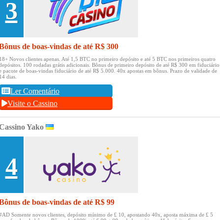
3
Bônus de boas-vindas de até R$ 300
18+ Novos clientes apenas.
Até 1,5 BTC no primeiro depósito e até 5 BTC nos primeiros quatro
depósitos.
100 rodadas grátis adicionais.
Bônus de primeiro depósito de até R$ 300 em fiduciário
e pacote de boas-vindas fiduciário de até R$ 5.000.
40x apostas em bônus.
Prazo de validade de
14 dias.
Ler Comentário
Visite o Cassino
Cassino Yako
4
Bônus de boas-vindas de até R$ 99
#AD Somente novos clientes, depósito mínimo de £ 10, apostando 40x, aposta máxima de £ 5