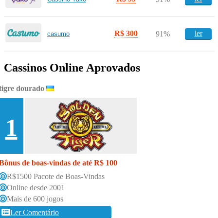
R$ 300
ler
91%
casumo
Cassinos Online Aprovados
tigre dourado
1
Bônus de boas-vindas de até R$ 100
R$1500 Pacote de Boas-Vindas
Online desde 2001
Mais de 600 jogos
Ler Comentário