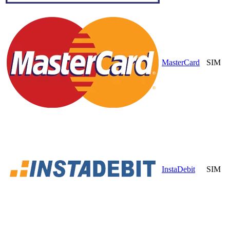
MasterCard
SIM
InstaDebit
SIM