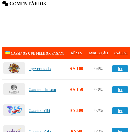
COMENTÁRIOS
BÔNUS
AVALIAÇÃO
ANÁLISE
CASSINOS QUE MELHOR PAGAM
R$ 100
ler
94%
tigre dourado
R$ 150
ler
93%
Cassino de luxo
R$ 300
ler
92%
Cassino 7Bit
R$ 99
ler
91%
Cassino Yako