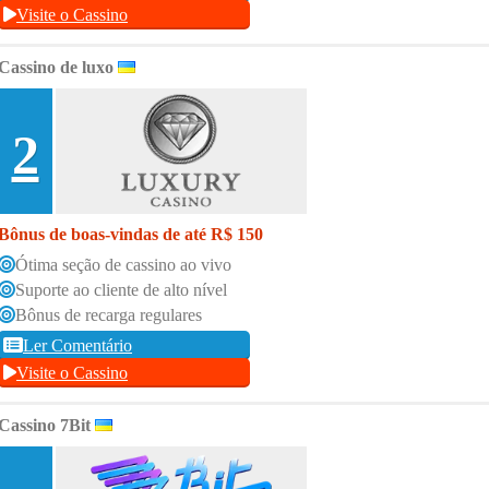
Visite o Cassino
Cassino de luxo
2
Bônus de boas-vindas de até R$ 150
Ótima seção de cassino ao vivo
Suporte ao cliente de alto nível
Bônus de recarga regulares
Ler Comentário
Visite o Cassino
Cassino 7Bit