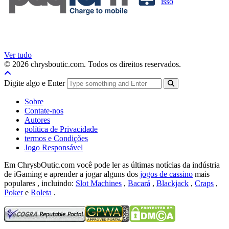
isso
Ver tudo
© 2026 chrysboutic.com. Todos os direitos reservados.
Digite algo e Enter
Sobre
Contate-nos
Autores
política de Privacidade
termos e Condições
Jogo Responsável
Em ChrysbOutic.com você pode ler as últimas notícias da indústria
de iGaming e aprender a jogar alguns dos
jogos de cassino
mais
populares , incluindo:
Slot Machines
,
Bacará
,
Blackjack
,
Craps
,
Poker
e
Roleta
.