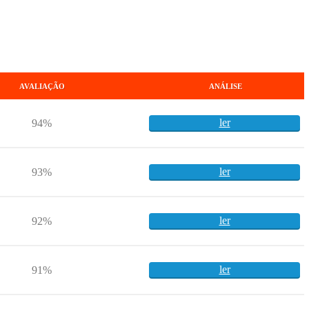
AVALIAÇÃO
ANÁLISE
ler
94%
ler
93%
ler
92%
ler
91%