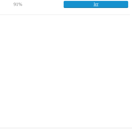
ler
91%