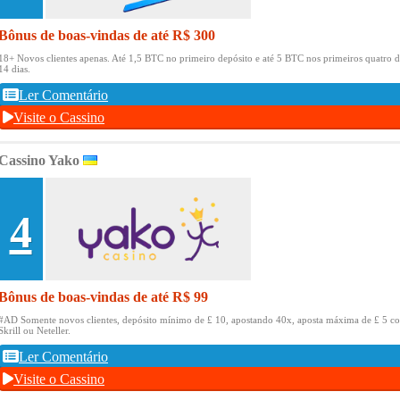
Bônus de boas-vindas de até R$ 300
18+ Novos clientes apenas.
Até 1,5 BTC no primeiro depósito e até 5 BTC nos primeiros quatro d
14 dias.
Ler Comentário
Visite o Cassino
Cassino Yako
4
Bônus de boas-vindas de até R$ 99
#AD Somente novos clientes, depósito mínimo de £ 10, apostando 40x, aposta máxima de £ 5 c
Skrill ou Neteller.
Ler Comentário
Visite o Cassino