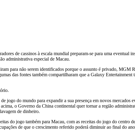
adores de cassinos à escala mundial preparam-se para uma eventual insta
ião administrativa especial de Macau.
diram para não serem identificados porque o assunto é privado, MGM Re
 Algumas das fontes também compartilharam que a Galaxy Entertainment t
ório.
es de jogo do mundo para expandir a sua presença em novos mercados 
 acima, o Governo da China continental quer tornar a região administr
 lavagem de dinheiro.
 receitas do jogo também para Macau, com as receitas do jogo do centro
cupações de que o crescimento referido poderá diminuir ao final do an