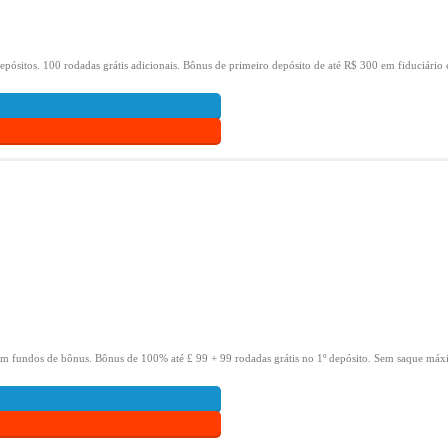
epósitos.
100 rodadas grátis adicionais.
Bônus de primeiro depósito de até R$ 300 em fiduciário 
om fundos de bônus.
Bônus de 100% até £ 99 + 99 rodadas grátis no 1º depósito.
Sem saque máxi