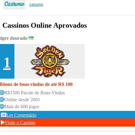
casumo
Cassinos Online Aprovados
tigre dourado
1
Bônus de boas-vindas de até R$ 100
R$1500 Pacote de Boas-Vindas
Online desde 2001
Mais de 600 jogos
Ler Comentário
Visite o Cassino