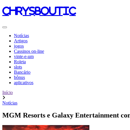
chrysboutic
Notícias
Artigos
jogos
Cassinos on-line
vinte-e-um
Roleta
slots
Bancário
bônus
aplicativos
Início
Notícias
MGM Resorts e Galaxy Entertainment cons