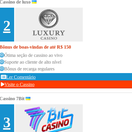
Cassino de luxo
2
Bônus de boas-vindas de até R$ 150
Ótima seção de cassino ao vivo
Suporte ao cliente de alto nível
Bônus de recarga regulares
Ler Comentário
Visite o Cassino
Cassino 7Bit
3