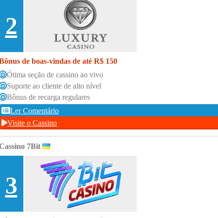
2
Bônus de boas-vindas de até R$ 150
Ótima seção de cassino ao vivo
Suporte ao cliente de alto nível
Bônus de recarga regulares
Ler Comentário
Visite o Cassino
Cassino 7Bit
3