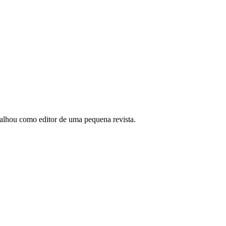
abalhou como editor de uma pequena revista.