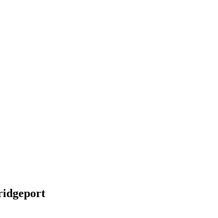
ridgeport