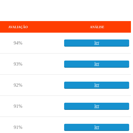
AVALIAÇÃO
ANÁLISE
ler
94%
ler
93%
ler
92%
ler
91%
ler
91%