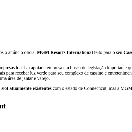
s o anúncio oficial
MGM Resorts International
feito para o seu
Cas
empresas locais a apoiar a empresa em busca de legislação importante q
uais para receber luz verde para seu complexo de cassino e entretenime
uma área de jantar e varejo.
 slot atualmente existentes
com o estado de Connecticut, mas a MGM Re
ut