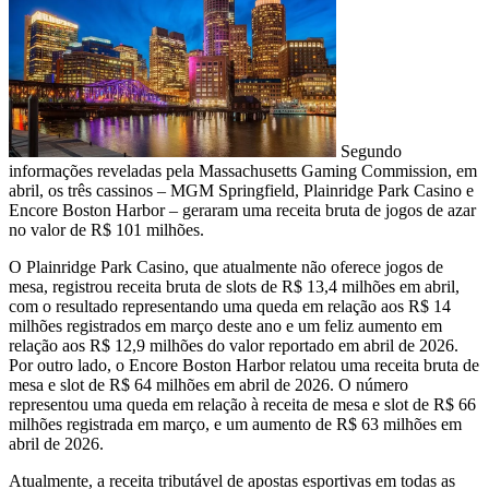
Segundo
informações reveladas pela Massachusetts Gaming Commission, em
abril, os três cassinos – MGM Springfield, Plainridge Park Casino e
Encore Boston Harbor – geraram uma receita bruta de jogos de azar
no valor de R$ 101 milhões.
O Plainridge Park Casino, que atualmente não oferece jogos de
mesa, registrou receita bruta de slots de R$ 13,4 milhões em abril,
com o resultado representando uma queda em relação aos R$ 14
milhões registrados em março deste ano e um feliz aumento em
relação aos R$ 12,9 milhões do valor reportado em abril de 2026.
Por outro lado, o Encore Boston Harbor relatou uma receita bruta de
mesa e slot de R$ 64 milhões em abril de 2026. O número
representou uma queda em relação à receita de mesa e slot de R$ 66
milhões registrada em março, e um aumento de R$ 63 milhões em
abril de 2026.
Atualmente, a receita tributável de apostas esportivas em todas as