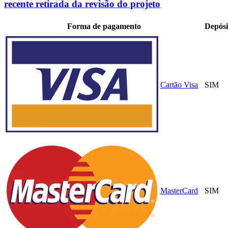
recente retirada da revisão do projeto
Forma de pagamento
Depósi
Cartão Visa
SIM
MasterCard
SIM