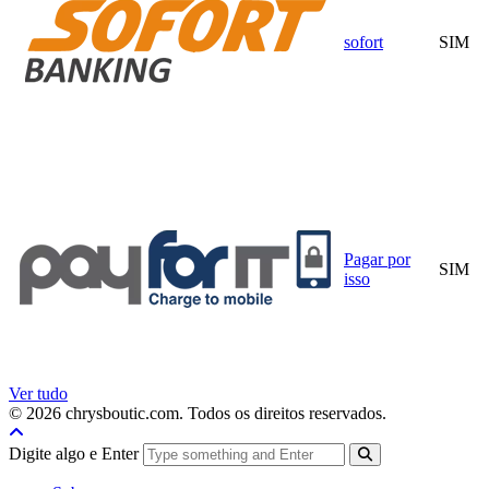
sofort
SIM
Pagar por
SIM
isso
Ver tudo
© 2026 chrysboutic.com. Todos os direitos reservados.
Digite algo e Enter