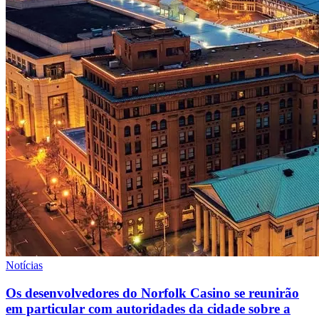
Notícias
Os desenvolvedores do Norfolk Casino se reunirão
em particular com autoridades da cidade sobre a