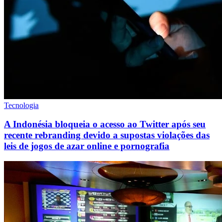
Tecnologia
A Indonésia bloqueia o acesso ao Twitter após seu
recente rebranding devido a supostas violações das
leis de jogos de azar online e pornografia