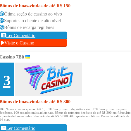
Bônus de boas-vindas de até R$ 150
Ótima seção de cassino ao vivo
Suporte ao cliente de alto nível
Bônus de recarga regulares
Ler Comentário
Visite o Cassino
Cassino 7Bit
3
Bônus de boas-vindas de até R$ 300
18+ Novos clientes apenas.
Até 1,5 BTC no primeiro depósito e até 5 BTC nos primeiros quatro
depósitos.
100 rodadas grátis adicionais.
Bônus de primeiro depósito de até R$ 300 em fiduciário
e pacote de boas-vindas fiduciário de até R$ 5.000.
40x apostas em bônus.
Prazo de validade de
14 dias.
Ler Comentário