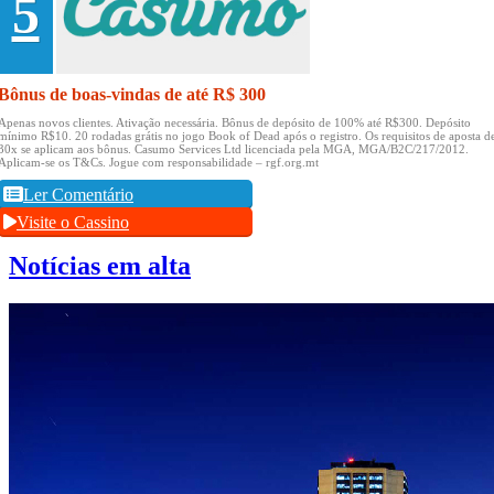
5
Bônus de boas-vindas de até R$ 300
Apenas novos clientes.
Ativação necessária.
Bônus de depósito de 100% até R$300.
Depósito
mínimo R$10.
20 rodadas grátis no jogo Book of Dead após o registro.
Os requisitos de aposta d
30x se aplicam aos bônus.
Casumo Services Ltd licenciada pela MGA, MGA/B2C/217/2012.
Aplicam-se os T&Cs.
Jogue com responsabilidade – rgf.org.mt
Ler Comentário
Visite o Cassino
Notícias em alta