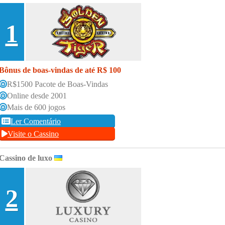
1
Bônus de boas-vindas de até R$ 100
R$1500 Pacote de Boas-Vindas
Online desde 2001
Mais de 600 jogos
Ler Comentário
Visite o Cassino
Cassino de luxo
2