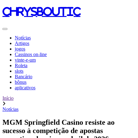
chrysboutic
Notícias
Artigos
jogos
Cassinos on-line
vinte-e-um
Roleta
slots
Bancário
bônus
aplicativos
Início
Notícias
MGM Springfield Casino resiste ao
sucesso à competição de apostas