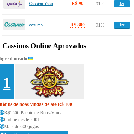
R$ 99
ler
91%
Cassino Yako
R$ 300
ler
91%
casumo
Cassinos Online Aprovados
tigre dourado
1
Bônus de boas-vindas de até R$ 100
R$1500 Pacote de Boas-Vindas
Online desde 2001
Mais de 600 jogos