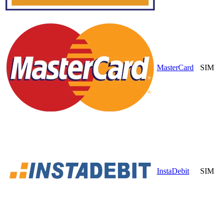
MasterCard
SIM
InstaDebit
SIM