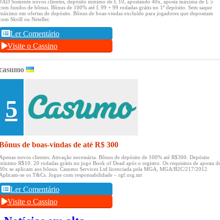
#AD Somente novos clientes, depósito mínimo de £ 10, apostando 40x, aposta máxima de £ 5
com fundos de bônus.
Bônus de 100% até £ 99 + 99 rodadas grátis no 1º depósito.
Sem saque
máximo em ofertas de depósito.
Bônus de boas-vindas excluído para jogadores que depositam
com Skrill ou Neteller.
Ler Comentário
Visite o Cassino
casumo
5
Bônus de boas-vindas de até R$ 300
Apenas novos clientes.
Ativação necessária.
Bônus de depósito de 100% até R$300.
Depósito
mínimo R$10.
20 rodadas grátis no jogo Book of Dead após o registro.
Os requisitos de aposta d
30x se aplicam aos bônus.
Casumo Services Ltd licenciada pela MGA, MGA/B2C/217/2012.
Aplicam-se os T&Cs.
Jogue com responsabilidade – rgf.org.mt
Ler Comentário
Visite o Cassino