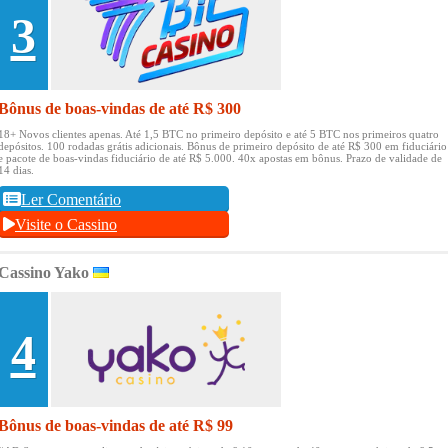
3
Bônus de boas-vindas de até R$ 300
18+ Novos clientes apenas.
Até 1,5 BTC no primeiro depósito e até 5 BTC nos primeiros quatro
depósitos.
100 rodadas grátis adicionais.
Bônus de primeiro depósito de até R$ 300 em fiduciário
e pacote de boas-vindas fiduciário de até R$ 5.000.
40x apostas em bônus.
Prazo de validade de
14 dias.
Ler Comentário
Visite o Cassino
Cassino Yako
4
Bônus de boas-vindas de até R$ 99