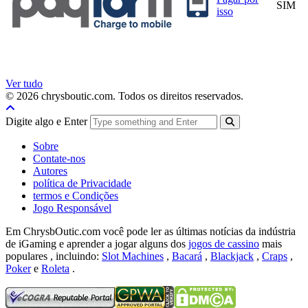
SIM
isso
Ver tudo
© 2026 chrysboutic.com. Todos os direitos reservados.
Digite algo e Enter
Sobre
Contate-nos
Autores
política de Privacidade
termos e Condições
Jogo Responsável
Em ChrysbOutic.com você pode ler as últimas notícias da indústria
de iGaming e aprender a jogar alguns dos
jogos de cassino
mais
populares , incluindo:
Slot Machines
,
Bacará
,
Blackjack
,
Craps
,
Poker
e
Roleta
.