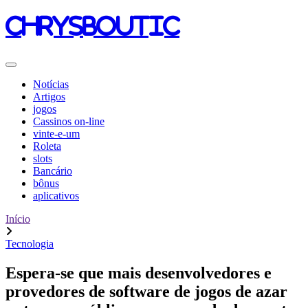
chrysboutic
Notícias
Artigos
jogos
Cassinos on-line
vinte-e-um
Roleta
slots
Bancário
bônus
aplicativos
Início
Tecnologia
Espera-se que mais desenvolvedores e
provedores de software de jogos de azar