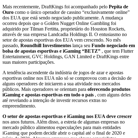
Mais recentemente, DraftKings foi acompanhado pelo
Pepita de
Ouro
como o único operador de cassino “exclusivamente online”
dos EUA que está sendo negociado publicamente. A mudança
ocorreu depois que o Golden Nugget Online Gambling foi
adquirido por Tilman Fertitta, proprietário do Houston Rockets,
através de sua empresa Landcadia Holdings II. O entusiasmo no
setor de apostas esportivas dos EUA vem crescendo. No mês
passado,
Roundhill Investimentos
lança seu
Fundo negociado em
bolsa de apostas esportivas e iGaming “BETZ”
, que tem Flutter
Entertainment, GVC Holdings, GAN Limited e DraftKings entre
suas maiores participações.
A tendência ascendente da indústria de jogos de azar e apostas
esportivas online nos EUA não só se comprovou com a decisão de
alguns operadores de iniciarem a sua atividade nos mercados
públicos. Mais operadores se orientam para
oferecendo produtos
iGaming e apostas esportivas em todo o país
, com alguns deles
até revelando a intenção de investir recursos extras no
empreendimento.
O setor de apostas esportivas e iGaming nos EUA deve crescer
nos anos futuros. Além disso, a estreia de algumas empresas no
mercado público alimentou especulações para mais entidades
iGaming que podem decidir abrir o capital até o final de 2020 e