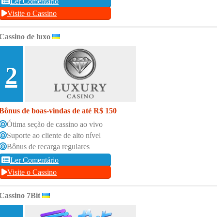
Ler Comentário
Visite o Cassino
Cassino de luxo
2
Bônus de boas-vindas de até R$ 150
Ótima seção de cassino ao vivo
Suporte ao cliente de alto nível
Bônus de recarga regulares
Ler Comentário
Visite o Cassino
Cassino 7Bit