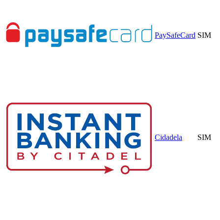
PaySafeCard
SIM
Cidadela
SIM