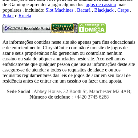
de iGaming e aprender a jogar alguns dos
jogos de cassino
mais
populares , incluindo:
Slot Machines
,
Bacará
,
Blackjack
,
Craps
,
Poker
e
Roleta
.
As informações contidas neste site são apenas para fins educacionais
e de entretenimento.
ChrysbOutic.com não é um site de jogos de
azar e seus proprietários não gerenciam ou controlam nenhum
cassino ou sala de pôquer anunciados neste site.
Aconselhamos
enfaticamente que qualquer pessoa que use as informações deste site
assegure-se de atender a todos os requisitos de idade e outros
requisitos regulamentares das leis de jogos de azar em seu local de
residência antes de entrar em um cassino ou fazer uma aposta.
Sede Social
: Abbey House, 32 Booth St, Manchester M2 4AB;
Número de telefone
: +4420 3745 6268