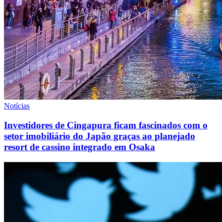
Notícias
Investidores de Cingapura ficam fascinados com o
setor imobiliário do Japão graças ao planejado
resort de cassino integrado em Osaka