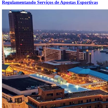
Regulamentando Serviços de Apostas Esportivas