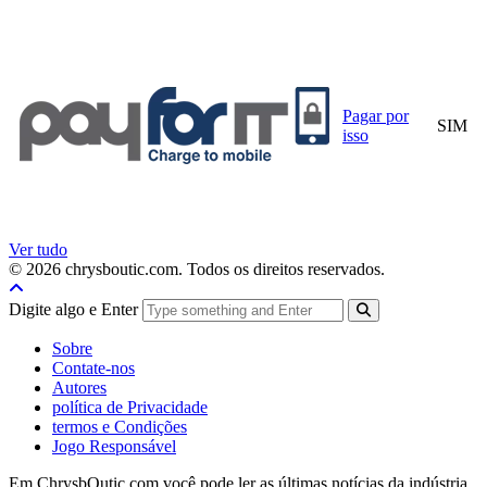
Pagar por
SIM
isso
Ver tudo
© 2026 chrysboutic.com. Todos os direitos reservados.
Digite algo e Enter
Sobre
Contate-nos
Autores
política de Privacidade
termos e Condições
Jogo Responsável
Em ChrysbOutic.com você pode ler as últimas notícias da indústria