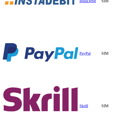
InstaDebit
SIM
PayPal
SIM
Skrill
SIM