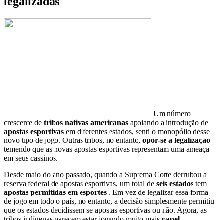
legalizadas
Um número
crescente de
tribos nativas americanas
apoiando a introdução de
apostas esportivas
em diferentes estados, senti o monopólio desse
novo tipo de jogo. Outras tribos, no entanto,
opor-se à legalização
temendo que as novas apostas esportivas representam uma ameaça
em seus cassinos.
Desde maio do ano passado, quando a Suprema Corte derrubou a
reserva federal de apostas esportivas, um total de
seis estados
tem
apostas permitidas em esportes
. Em vez de legalizar essa forma
de jogo em todo o país, no entanto, a decisão simplesmente permitiu
que os estados decidissem se apostas esportivas ou não. Agora, as
tribos indígenas parecem estar jogando muito mais
papel