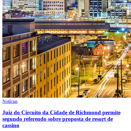
Notícias
Juiz do Circuito da Cidade de Richmond permite
segundo referendo sobre proposta de resort de
cassino