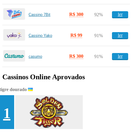
R$ 300
ler
92%
Cassino 7Bit
R$ 99
ler
91%
Cassino Yako
R$ 300
ler
91%
casumo
Cassinos Online Aprovados
tigre dourado
1