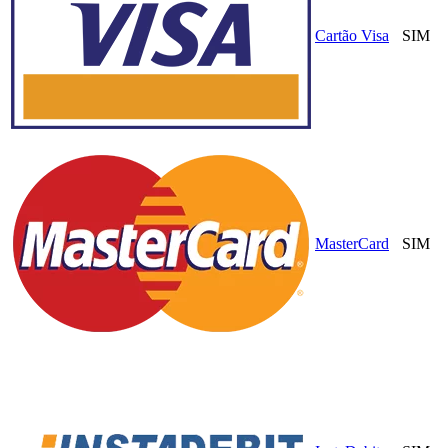
Cartão Visa
SIM
MasterCard
SIM