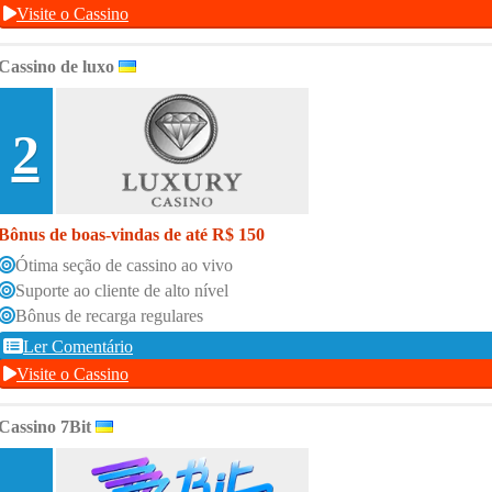
Visite o Cassino
Cassino de luxo
2
Bônus de boas-vindas de até R$ 150
Ótima seção de cassino ao vivo
Suporte ao cliente de alto nível
Bônus de recarga regulares
Ler Comentário
Visite o Cassino
Cassino 7Bit