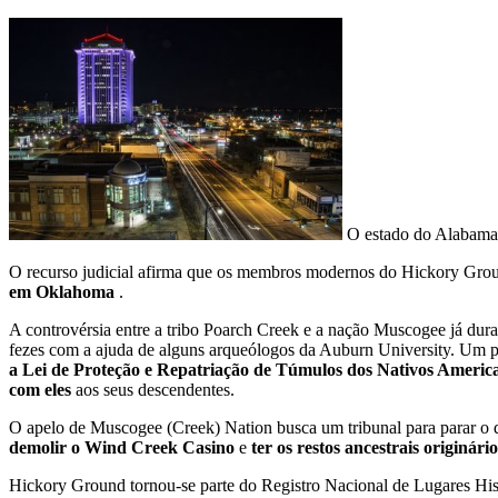
O estado do Alabama é
O recurso judicial afirma que os membros modernos do Hickory Gr
em Oklahoma
.
A controvérsia entre a tribo Poarch Creek e a nação Muscogee já du
fezes com a ajuda de alguns arqueólogos da Auburn University. Um po
a Lei de Proteção e Repatriação de Túmulos dos Nativos Ameri
com eles
aos seus descendentes.
O apelo de Muscogee (Creek) Nation busca um tribunal para parar o
demolir o Wind Creek Casino
e
ter os restos ancestrais originári
Hickory Ground tornou-se parte do Registro Nacional de Lugares His