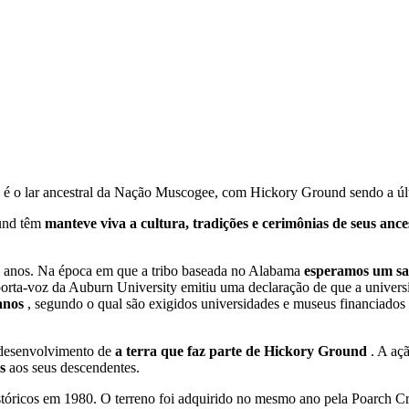
 o lar ancestral da Nação Muscogee, com Hickory Ground sendo a últi
ound têm
manteve viva a cultura, tradições e cerimônias de seus ance
ra anos. Na época em que a tribo baseada no Alabama
esperamos um sa
rta-voz da Auburn University emitiu uma declaração de que a universi
canos
, segundo o qual são exigidos universidades e museus financiados
 desenvolvimento de
a terra que faz parte de Hickory Ground
. A aç
os
aos seus descendentes.
tóricos em 1980. O terreno foi adquirido no mesmo ano pela Poarch Cr