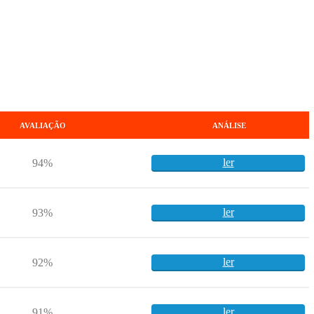
AVALIAÇÃO
ANÁLISE
ler
94%
ler
93%
ler
92%
ler
91%