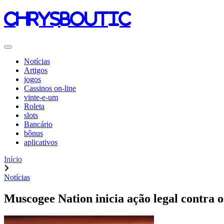
chrysboutic
Notícias
Artigos
jogos
Cassinos on-line
vinte-e-um
Roleta
slots
Bancário
bônus
aplicativos
Início
Notícias
Muscogee Nation inicia ação legal contra