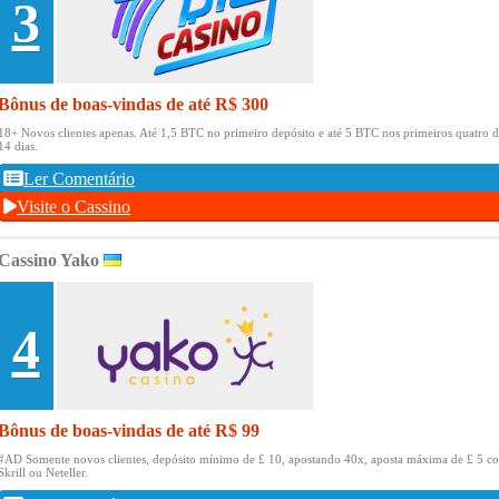
3
Bônus de boas-vindas de até R$ 300
18+ Novos clientes apenas.
Até 1,5 BTC no primeiro depósito e até 5 BTC nos primeiros quatro d
14 dias.
Ler Comentário
Visite o Cassino
Cassino Yako
4
Bônus de boas-vindas de até R$ 99
#AD Somente novos clientes, depósito mínimo de £ 10, apostando 40x, aposta máxima de £ 5 c
Skrill ou Neteller.