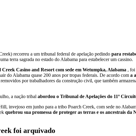
eek) recorreu a um tribunal federal de apelação pedindo
para restab
e uma terra sagrada no estado do Alabama para estabelecer um cassino.
 Creek Casino and Resort com sede em Wetumpka, Alabama
, fo
sair do Alabama quase 200 anos por tropas federais. De acordo com
a 
 removidos por trabalhadores da construção civil, que também armazena
ulho, a nação tribal
abordou o Tribunal de Apelações do 11º Circui
ill, invejoso em junho para a tribo Poarch Creek, com sede no Alabama
eek
quebrou sua promessa de proteger as terras e os ancestrais da
reek foi arquivado