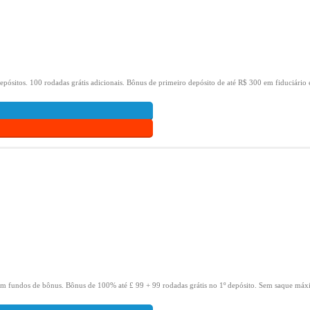
epósitos.
100 rodadas grátis adicionais.
Bônus de primeiro depósito de até R$ 300 em fiduciário 
om fundos de bônus.
Bônus de 100% até £ 99 + 99 rodadas grátis no 1º depósito.
Sem saque máxi