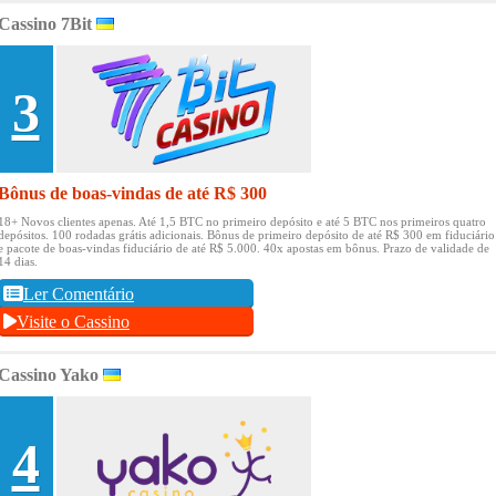
Cassino 7Bit
3
Bônus de boas-vindas de até R$ 300
18+ Novos clientes apenas.
Até 1,5 BTC no primeiro depósito e até 5 BTC nos primeiros quatro
depósitos.
100 rodadas grátis adicionais.
Bônus de primeiro depósito de até R$ 300 em fiduciário
e pacote de boas-vindas fiduciário de até R$ 5.000.
40x apostas em bônus.
Prazo de validade de
14 dias.
Ler Comentário
Visite o Cassino
Cassino Yako
4