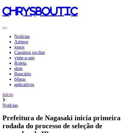
chrysboutic
Notícias
Artigos
jogos
Cassinos on-line
vinte-e-um
Roleta
slots
Bancário
bônus
aplicativos
Início
Notícias
Prefeitura de Nagasaki inicia primeira
rodada do processo de seleção de