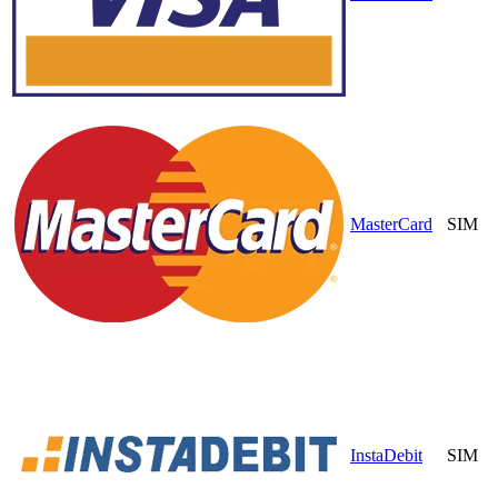
MasterCard
SIM
InstaDebit
SIM