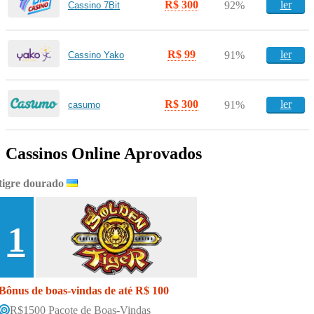
R$ 300
ler
92%
Cassino 7Bit
R$ 99
ler
91%
Cassino Yako
R$ 300
ler
91%
casumo
Cassinos Online Aprovados
tigre dourado
1
Bônus de boas-vindas de até R$ 100
R$1500 Pacote de Boas-Vindas