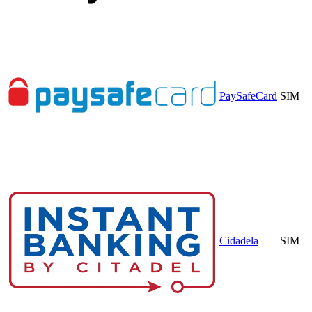
PaySafeCard
SIM
Cidadela
SIM