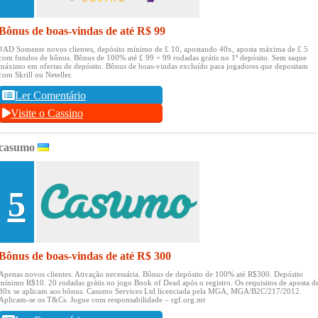
Bônus de boas-vindas de até R$ 99
#AD Somente novos clientes, depósito mínimo de £ 10, apostando 40x, aposta máxima de £ 5
com fundos de bônus.
Bônus de 100% até £ 99 + 99 rodadas grátis no 1º depósito.
Sem saque
máximo em ofertas de depósito.
Bônus de boas-vindas excluído para jogadores que depositam
com Skrill ou Neteller.
Ler Comentário
Visite o Cassino
casumo
5
Bônus de boas-vindas de até R$ 300
Apenas novos clientes.
Ativação necessária.
Bônus de depósito de 100% até R$300.
Depósito
mínimo R$10.
20 rodadas grátis no jogo Book of Dead após o registro.
Os requisitos de aposta d
30x se aplicam aos bônus.
Casumo Services Ltd licenciada pela MGA, MGA/B2C/217/2012.
Aplicam-se os T&Cs.
Jogue com responsabilidade – rgf.org.mt