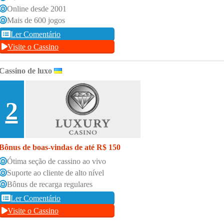
Online desde 2001
Mais de 600 jogos
Ler Comentário
Visite o Cassino
Cassino de luxo
2
Bônus de boas-vindas de até R$ 150
Ótima seção de cassino ao vivo
Suporte ao cliente de alto nível
Bônus de recarga regulares
Ler Comentário
Visite o Cassino