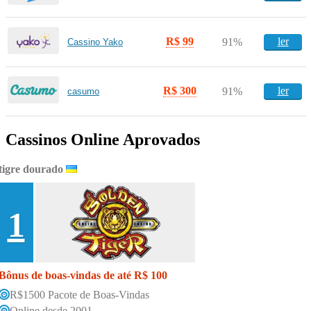
R$ 99
ler
91%
Cassino Yako
R$ 300
ler
91%
casumo
Cassinos Online Aprovados
tigre dourado
1
Bônus de boas-vindas de até R$ 100
R$1500 Pacote de Boas-Vindas
Online desde 2001