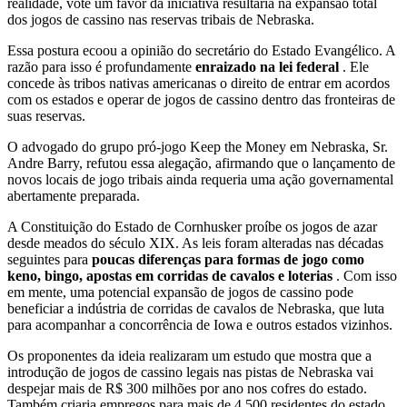
realidade, vote um favor da iniciativa resultaria na expansão total
dos jogos de cassino nas reservas tribais de Nebraska.
Essa postura ecoou a opinião do secretário do Estado Evangélico. A
razão para isso é profundamente
enraizado na lei federal
. Ele
concede às tribos nativas americanas o direito de entrar em acordos
com os estados e operar de jogos de cassino dentro das fronteiras de
suas reservas.
O advogado do grupo pró-jogo Keep the Money em Nebraska, Sr.
Andre Barry, refutou essa alegação, afirmando que o lançamento de
novos locais de jogo tribais ainda requeria uma ação governamental
abertamente preparada.
A Constituição do Estado de Cornhusker proíbe os jogos de azar
desde meados do século XIX. As leis foram alteradas nas décadas
seguintes para
poucas diferenças para formas de jogo como
keno, bingo, apostas em corridas de cavalos e loterias
. Com isso
em mente, uma potencial expansão de jogos de cassino pode
beneficiar a indústria de corridas de cavalos de Nebraska, que luta
para acompanhar a concorrência de Iowa e outros estados vizinhos.
Os proponentes da ideia realizaram um estudo que mostra que a
introdução de jogos de cassino legais nas pistas de Nebraska vai
despejar mais de R$ 300 milhões por ano nos cofres do estado.
Também criaria empregos para mais de 4.500 residentes do estado.