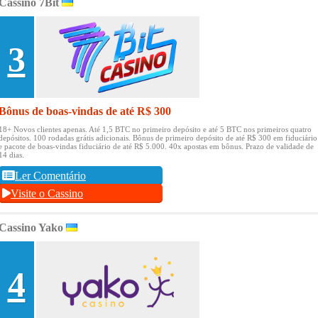
Cassino 7Bit
3
Bônus de boas-vindas de até R$ 300
18+ Novos clientes apenas.
Até 1,5 BTC no primeiro depósito e até 5 BTC nos primeiros quatro
depósitos.
100 rodadas grátis adicionais.
Bônus de primeiro depósito de até R$ 300 em fiduciário
e pacote de boas-vindas fiduciário de até R$ 5.000.
40x apostas em bônus.
Prazo de validade de
14 dias.
Ler Comentário
Visite o Cassino
Cassino Yako
4