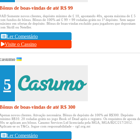
Bônus de boas-vindas de até R$ 99
#AD Somente novos clientes, depósito mínimo de £ 10, apostando 40x, aposta máxima de £ 5
com fundos de bônus.
Bônus de 100% até £ 99 + 99 rodadas grátis no 1º depósito.
Sem saque
máximo em ofertas de depósito.
Bônus de boas-vindas excluído para jogadores que depositam
com Skrill ou Neteller.
Ler Comentário
Visite o Cassino
casumo
5
Bônus de boas-vindas de até R$ 300
Apenas novos clientes.
Ativação necessária.
Bônus de depósito de 100% até R$300.
Depósito
mínimo R$10.
20 rodadas grátis no jogo Book of Dead após o registro.
Os requisitos de aposta d
30x se aplicam aos bônus.
Casumo Services Ltd licenciada pela MGA, MGA/B2C/217/2012.
Aplicam-se os T&Cs.
Jogue com responsabilidade – rgf.org.mt
Ler Comentário