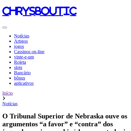
chrysboutic
Notícias
Artigos
jogos
Cassinos on-line
vinte-e-um
Roleta
slots
Bancário
bônus
aplicativos
Início
Notícias
O Tribunal Superior de Nebraska ouve os
argumentos “a favor” e “contra” dos