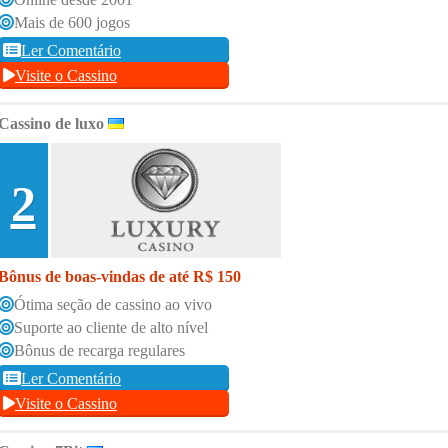
Mais de 600 jogos
Ler Comentário
Visite o Cassino
Cassino de luxo
2
Bônus de boas-vindas de até R$ 150
Ótima seção de cassino ao vivo
Suporte ao cliente de alto nível
Bônus de recarga regulares
Ler Comentário
Visite o Cassino