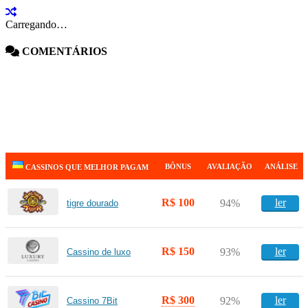
Carregando…
COMENTÁRIOS
BÔNUS
AVALIAÇÃO
ANÁLISE
CASSINOS QUE MELHOR PAGAM
R$ 100
ler
94%
tigre dourado
R$ 150
ler
93%
Cassino de luxo
R$ 300
ler
92%
Cassino 7Bit