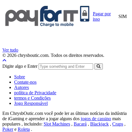
Pagar por
SIM
isso
Ver tudo
© 2026 chrysboutic.com. Todos os direitos reservados.
Digite algo e Enter
Sobre
Contate-nos
Autores
política de Privacidade
termos e Condições
Jogo Responsável
Em ChrysbOutic.com você pode ler as últimas notícias da indústria
de iGaming e aprender a jogar alguns dos
jogos de cassino
mais
populares , incluindo:
Slot Machines
,
Bacará
,
Blackjack
,
Craps
,
Poker
e
Roleta
.