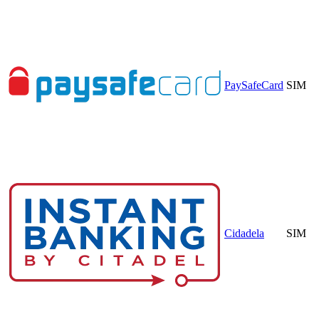
PaySafeCard
SIM
Cidadela
SIM