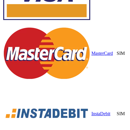
MasterCard
SIM
InstaDebit
SIM