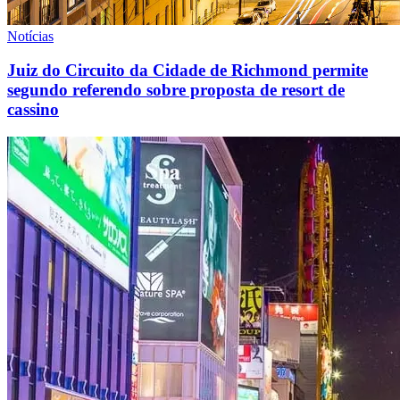
Notícias
Juiz do Circuito da Cidade de Richmond permite
segundo referendo sobre proposta de resort de
cassino