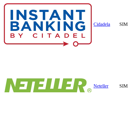
Cidadela
SIM
Neteller
SIM