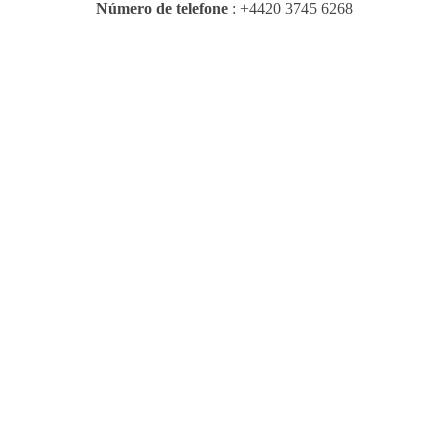
Número de telefone
: +4420 3745 6268