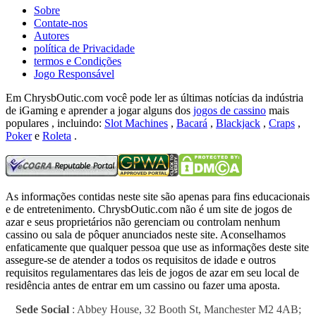
Sobre
Contate-nos
Autores
política de Privacidade
termos e Condições
Jogo Responsável
Em ChrysbOutic.com você pode ler as últimas notícias da indústria
de iGaming e aprender a jogar alguns dos
jogos de cassino
mais
populares , incluindo:
Slot Machines
,
Bacará
,
Blackjack
,
Craps
,
Poker
e
Roleta
.
As informações contidas neste site são apenas para fins educacionais
e de entretenimento.
ChrysbOutic.com não é um site de jogos de
azar e seus proprietários não gerenciam ou controlam nenhum
cassino ou sala de pôquer anunciados neste site.
Aconselhamos
enfaticamente que qualquer pessoa que use as informações deste site
assegure-se de atender a todos os requisitos de idade e outros
requisitos regulamentares das leis de jogos de azar em seu local de
residência antes de entrar em um cassino ou fazer uma aposta.
Sede Social
: Abbey House, 32 Booth St, Manchester M2 4AB;