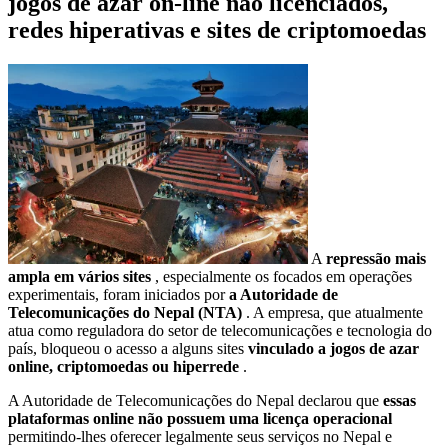
jogos de azar on-line não licenciados,
redes hiperativas e sites de criptomoedas
A
repressão mais
ampla em vários sites
, especialmente os focados em operações
experimentais, foram iniciados por
a Autoridade de
Telecomunicações do Nepal (NTA)
. A empresa, que atualmente
atua como reguladora do setor de telecomunicações e tecnologia do
país, bloqueou o acesso a alguns sites
vinculado a jogos de azar
online, criptomoedas ou hiperrede
.
A Autoridade de Telecomunicações do Nepal declarou que
essas
plataformas online não possuem uma licença operacional
permitindo-lhes oferecer legalmente seus serviços no Nepal e