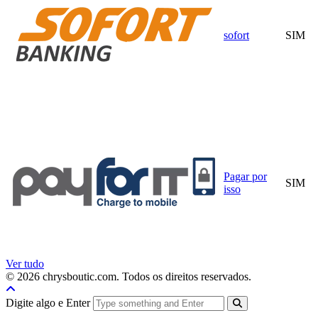
sofort
SIM
Pagar por
SIM
isso
Ver tudo
© 2026 chrysboutic.com. Todos os direitos reservados.
Digite algo e Enter