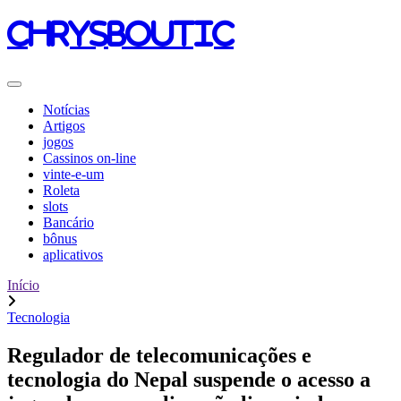
chrysboutic
Notícias
Artigos
jogos
Cassinos on-line
vinte-e-um
Roleta
slots
Bancário
bônus
aplicativos
Início
Tecnologia
Regulador de telecomunicações e
tecnologia do Nepal suspende o acesso a