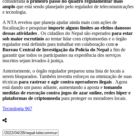
considerada
o primeiro passo no quadro regulamentar mais
amplo
que está sendo planejado pelo regulador de telecomunicações
e tecnologia.
A NTA revelou que planeja ajudar ainda mais com ações de
fiscalização e pesquisar
importe alguns limites ao efeitos danosos
dessas atividades
. Os cidadãos do Nepal são esperados
para estar
sob maior escrutínio
ao tentar lidar com criptomoedas e o órgão
regulador está definido para trabalhar em colaboração com
o
Bureau Central de Investigação da Polícia do Nepal
a fim de
garantir que todos os participantes na experiência dos serviços
inscritos sejam levados à justiça.
Anteriormente, o órgão regulador preparou uma lista de locais a
serem bloqueados. Também investiu esforços na otimização de suas
técnicas
para rastrear e agir contra operadores ilegais
. Agora
está dando um passo adiante, aumentando a aposta e
tomando
medidas de execução contra jogos de azar online, redes hiper e
plataformas de criptomoeda
para proteger os moradores locais.
Tecnologia
967