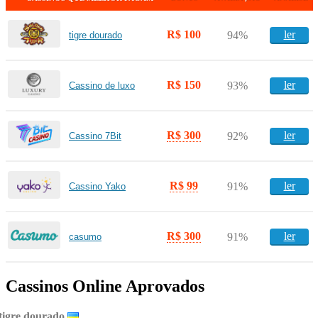
R$ 100
ler
94%
tigre dourado
R$ 150
ler
93%
Cassino de luxo
R$ 300
ler
92%
Cassino 7Bit
R$ 99
ler
91%
Cassino Yako
R$ 300
ler
91%
casumo
Cassinos Online Aprovados
tigre dourado