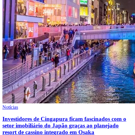
Notícias
Investidores de Cingapura ficam fascinados com o
setor imobiliário do Japão graças ao planejado
resort de cassino integrado em Osaka