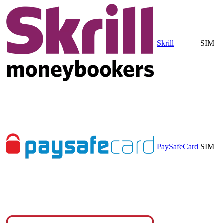
Skrill
SIM
PaySafeCard
SIM