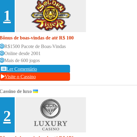
1
Bônus de boas-vindas de até R$ 100
R$1500 Pacote de Boas-Vindas
Online desde 2001
Mais de 600 jogos
Ler Comentário
Visite o Cassino
Cassino de luxo
2