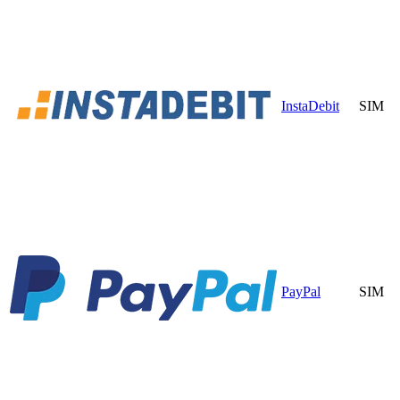
InstaDebit
SIM
PayPal
SIM