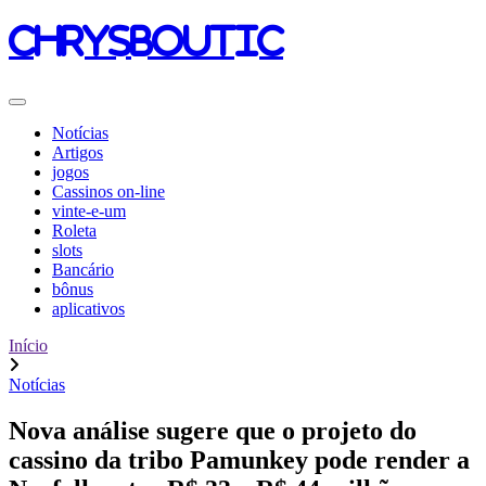
chrysboutic
Notícias
Artigos
jogos
Cassinos on-line
vinte-e-um
Roleta
slots
Bancário
bônus
aplicativos
Início
Notícias
Nova análise sugere que o projeto do
cassino da tribo Pamunkey pode render a