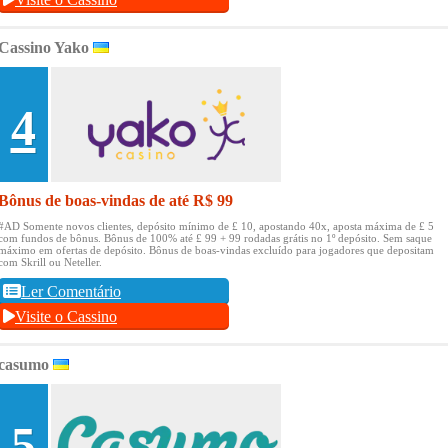
Cassino Yako
4
Bônus de boas-vindas de até R$ 99
#AD Somente novos clientes, depósito mínimo de £ 10, apostando 40x, aposta máxima de £ 5
com fundos de bônus.
Bônus de 100% até £ 99 + 99 rodadas grátis no 1º depósito.
Sem saque
máximo em ofertas de depósito.
Bônus de boas-vindas excluído para jogadores que depositam
com Skrill ou Neteller.
Ler Comentário
Visite o Cassino
casumo
5