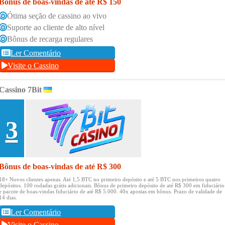
Bônus de boas-vindas de até R$ 150
Ótima seção de cassino ao vivo
Suporte ao cliente de alto nível
Bônus de recarga regulares
Ler Comentário
Visite o Cassino
Cassino 7Bit
3
Bônus de boas-vindas de até R$ 300
18+ Novos clientes apenas.
Até 1,5 BTC no primeiro depósito e até 5 BTC nos primeiros quatro
depósitos.
100 rodadas grátis adicionais.
Bônus de primeiro depósito de até R$ 300 em fiduciário
e pacote de boas-vindas fiduciário de até R$ 5.000.
40x apostas em bônus.
Prazo de validade de
14 dias.
Ler Comentário
Visite o Cassino