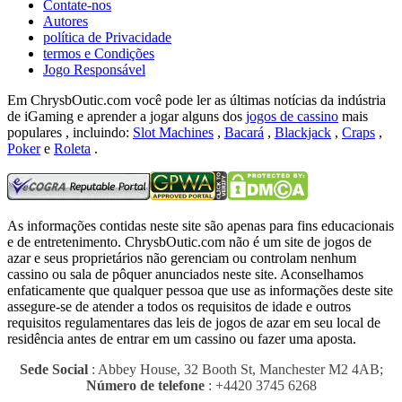
Contate-nos
Autores
política de Privacidade
termos e Condições
Jogo Responsável
Em ChrysbOutic.com você pode ler as últimas notícias da indústria
de iGaming e aprender a jogar alguns dos
jogos de cassino
mais
populares , incluindo:
Slot Machines
,
Bacará
,
Blackjack
,
Craps
,
Poker
e
Roleta
.
As informações contidas neste site são apenas para fins educacionais
e de entretenimento.
ChrysbOutic.com não é um site de jogos de
azar e seus proprietários não gerenciam ou controlam nenhum
cassino ou sala de pôquer anunciados neste site.
Aconselhamos
enfaticamente que qualquer pessoa que use as informações deste site
assegure-se de atender a todos os requisitos de idade e outros
requisitos regulamentares das leis de jogos de azar em seu local de
residência antes de entrar em um cassino ou fazer uma aposta.
Sede Social
: Abbey House, 32 Booth St, Manchester M2 4AB;
Número de telefone
: +4420 3745 6268