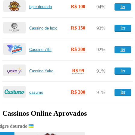
R$ 100
ler
94%
tigre dourado
R$ 150
ler
93%
Cassino de luxo
R$ 300
ler
92%
Cassino 7Bit
R$ 99
ler
91%
Cassino Yako
R$ 300
ler
91%
casumo
Cassinos Online Aprovados
tigre dourado