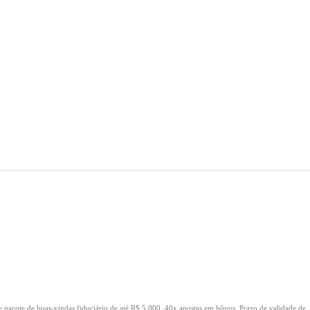
e pacote de boas-vindas fiduciário de até R$ 5.000.
40x apostas em bônus.
Prazo de validade de