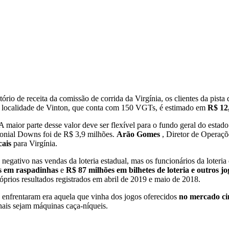
ório de receita da comissão de corrida da Virgínia, os clientes da pis
na localidade de Vinton, que conta com 150 VGTs, é estimado em
R$ 12
A maior parte desse valor deve ser flexível para o fundo geral do estado
Colonial Downs foi de R$ 3,9 milhões.
Arão Gomes
, Diretor de Operaçõ
cais
para Virgínia.
gativo nas vendas da loteria estadual, mas os funcionários da loteria 
s em raspadinhas
e
R$ 87 milhões em bilhetes de loteria e outros j
rios resultados registrados em abril de 2019 e maio de 2018.
 enfrentaram era aquela que vinha dos jogos oferecidos
no mercado c
nais sejam máquinas caça-níqueis.