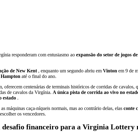
rgínia responderam com entusiasmo ao
expansão do setor de jogos d
ização de New Kent
, enquanto um segundo abriu em
Vinton
em 9 de m
 Hampton
até o final do ano.
oferecem centenárias de terminais históricos de corridas de cavalos, 
idas de cavalos da Virgínia.
A única pista de corrida ao vivo no esta
do estado
.
as máquinas caça-níqueis normais, mas ao contrário delas, elas
conte 
 escolher os vencedores.
esafio financeiro para a Virginia Lottery