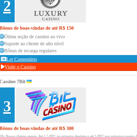
2
Bônus de boas-vindas de até R$ 150
Ótima seção de cassino ao vivo
Suporte ao cliente de alto nível
Bônus de recarga regulares
Ler Comentário
Visite o Cassino
Cassino 7Bit
3
Bônus de boas-vindas de até R$ 300
18+ Novos clientes apenas.
Até 1,5 BTC no primeiro depósito e até 5 BTC nos primeiros quatro d