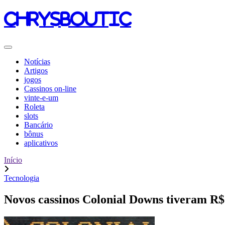
chrysboutic
Notícias
Artigos
jogos
Cassinos on-line
vinte-e-um
Roleta
slots
Bancário
bônus
aplicativos
Início
Tecnologia
Novos cassinos Colonial Downs tiveram R$