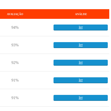
AVALIAÇÃO
ANÁLISE
ler
94%
ler
93%
ler
92%
ler
91%
ler
91%