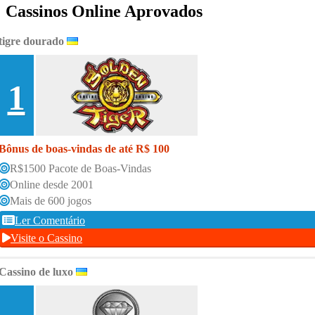
Cassinos Online Aprovados
tigre dourado
1
Bônus de boas-vindas de até R$ 100
R$1500 Pacote de Boas-Vindas
Online desde 2001
Mais de 600 jogos
Ler Comentário
Visite o Cassino
Cassino de luxo