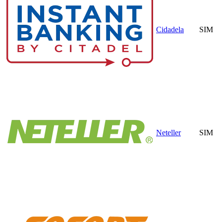
Cidadela
SIM
Neteller
SIM