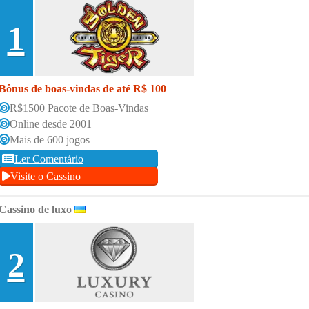
1
Bônus de boas-vindas de até R$ 100
R$1500 Pacote de Boas-Vindas
Online desde 2001
Mais de 600 jogos
Ler Comentário
Visite o Cassino
Cassino de luxo
2