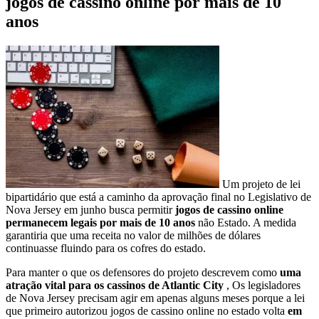
jogos de cassino online por mais de 10
anos
Um projeto de lei
bipartidário que está a caminho da aprovação final no Legislativo de
Nova Jersey em junho busca permitir
jogos de cassino online
permanecem legais por mais de 10 anos
não Estado. A medida
garantiria que uma receita no valor de milhões de dólares
continuasse fluindo para os cofres do estado.
Para manter o que os defensores do projeto descrevem como
uma
atração vital para os cassinos de Atlantic City
, Os legisladores
de Nova Jersey precisam agir em apenas alguns meses porque a lei
que primeiro autorizou jogos de cassino online no estado volta
em