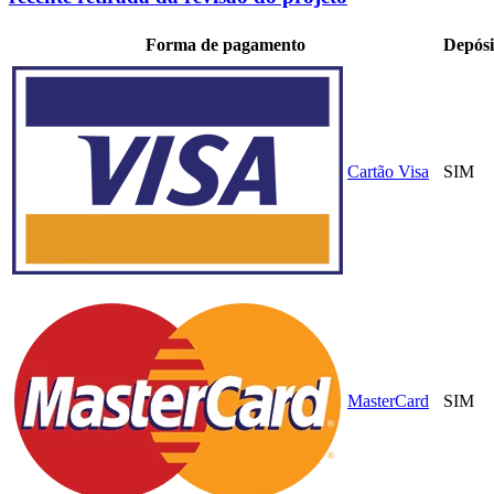
Forma de pagamento
Depósi
Cartão Visa
SIM
MasterCard
SIM