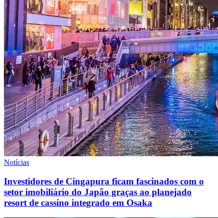
Notícias
Investidores de Cingapura ficam fascinados com o
setor imobiliário do Japão graças ao planejado
resort de cassino integrado em Osaka