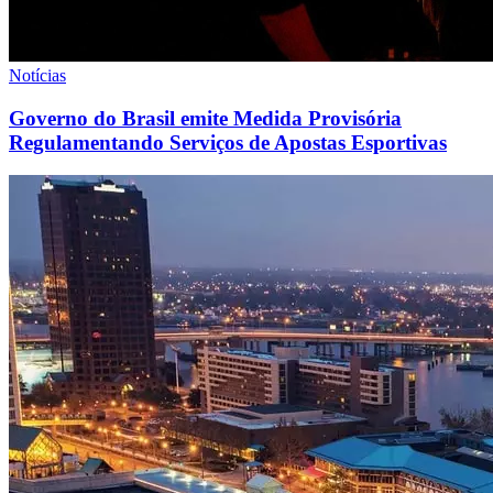
Notícias
Governo do Brasil emite Medida Provisória
Regulamentando Serviços de Apostas Esportivas