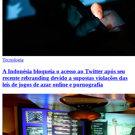
Tecnologia
A Indonésia bloqueia o acesso ao Twitter após seu
recente rebranding devido a supostas violações das
leis de jogos de azar online e pornografia