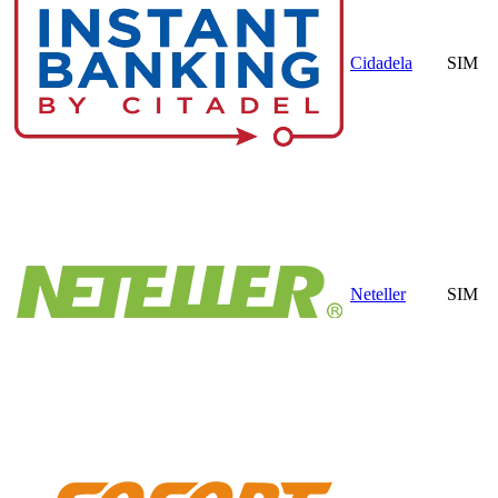
Cidadela
SIM
Neteller
SIM