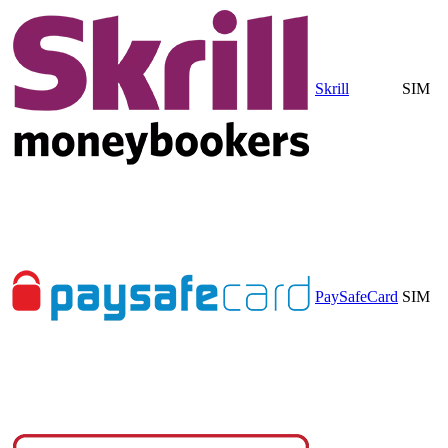
Skrill
SIM
PaySafeCard
SIM