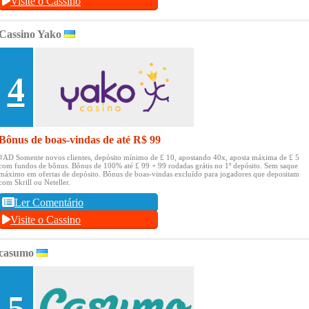
Visite o Cassino
Cassino Yako
4
Bônus de boas-vindas de até R$ 99
#AD Somente novos clientes, depósito mínimo de £ 10, apostando 40x, aposta máxima de £ 5
com fundos de bônus.
Bônus de 100% até £ 99 + 99 rodadas grátis no 1º depósito.
Sem saque
máximo em ofertas de depósito.
Bônus de boas-vindas excluído para jogadores que depositam
com Skrill ou Neteller.
Ler Comentário
Visite o Cassino
casumo
5