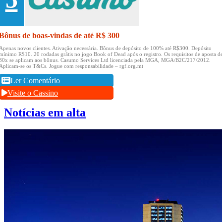
Bônus de boas-vindas de até R$ 300
Apenas novos clientes.
Ativação necessária.
Bônus de depósito de 100% até R$300.
Depósito
mínimo R$10.
20 rodadas grátis no jogo Book of Dead após o registro.
Os requisitos de aposta d
30x se aplicam aos bônus.
Casumo Services Ltd licenciada pela MGA, MGA/B2C/217/2012.
Aplicam-se os T&Cs.
Jogue com responsabilidade – rgf.org.mt
Ler Comentário
Visite o Cassino
Notícias em alta