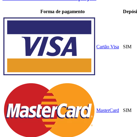
Forma de pagamento
Depósi
Cartão Visa
SIM
MasterCard
SIM