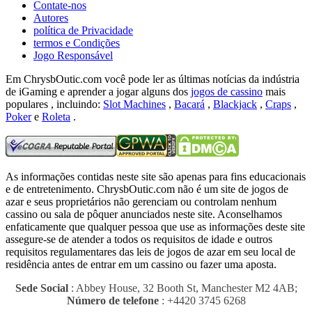
Contate-nos
Autores
política de Privacidade
termos e Condições
Jogo Responsável
Em ChrysbOutic.com você pode ler as últimas notícias da indústria
de iGaming e aprender a jogar alguns dos
jogos de cassino
mais
populares , incluindo:
Slot Machines
,
Bacará
,
Blackjack
,
Craps
,
Poker
e
Roleta
.
As informações contidas neste site são apenas para fins educacionais
e de entretenimento.
ChrysbOutic.com não é um site de jogos de
azar e seus proprietários não gerenciam ou controlam nenhum
cassino ou sala de pôquer anunciados neste site.
Aconselhamos
enfaticamente que qualquer pessoa que use as informações deste site
assegure-se de atender a todos os requisitos de idade e outros
requisitos regulamentares das leis de jogos de azar em seu local de
residência antes de entrar em um cassino ou fazer uma aposta.
Sede Social
: Abbey House, 32 Booth St, Manchester M2 4AB;
Número de telefone
: +4420 3745 6268