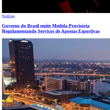
Notícias
Governo do Brasil emite Medida Provisória
Regulamentando Serviços de Apostas Esportivas