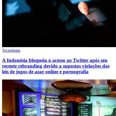
Tecnologia
A Indonésia bloqueia o acesso ao Twitter após seu
recente rebranding devido a supostas violações das
leis de jogos de azar online e pornografia