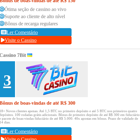
Bônus de boas-vindas de até R$ 150
Ótima seção de cassino ao vivo
Suporte ao cliente de alto nível
Bônus de recarga regulares
Ler Comentário
Visite o Cassino
Cassino 7Bit
3
Bônus de boas-vindas de até R$ 300
18+ Novos clientes apenas.
Até 1,5 BTC no primeiro depósito e até 5 BTC nos primeiros quatro
depósitos.
100 rodadas grátis adicionais.
Bônus de primeiro depósito de até R$ 300 em fiduciário
e pacote de boas-vindas fiduciário de até R$ 5.000.
40x apostas em bônus.
Prazo de validade de
14 dias.
Ler Comentário
Visite o Cassino