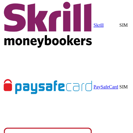
Skrill
SIM
PaySafeCard
SIM