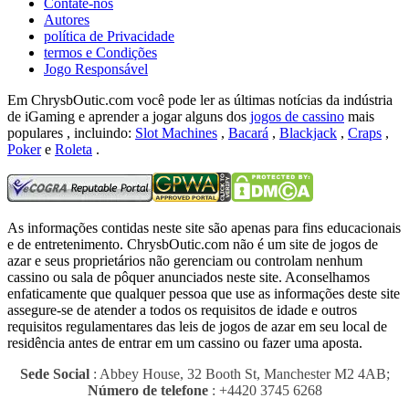
Contate-nos
Autores
política de Privacidade
termos e Condições
Jogo Responsável
Em ChrysbOutic.com você pode ler as últimas notícias da indústria
de iGaming e aprender a jogar alguns dos
jogos de cassino
mais
populares , incluindo:
Slot Machines
,
Bacará
,
Blackjack
,
Craps
,
Poker
e
Roleta
.
As informações contidas neste site são apenas para fins educacionais
e de entretenimento.
ChrysbOutic.com não é um site de jogos de
azar e seus proprietários não gerenciam ou controlam nenhum
cassino ou sala de pôquer anunciados neste site.
Aconselhamos
enfaticamente que qualquer pessoa que use as informações deste site
assegure-se de atender a todos os requisitos de idade e outros
requisitos regulamentares das leis de jogos de azar em seu local de
residência antes de entrar em um cassino ou fazer uma aposta.
Sede Social
: Abbey House, 32 Booth St, Manchester M2 4AB;
Número de telefone
: +4420 3745 6268