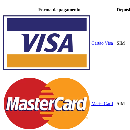
Forma de pagamento
Depósi
Cartão Visa
SIM
MasterCard
SIM