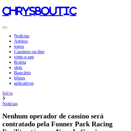
chrysboutic
Notícias
Artigos
jogos
Cassinos on-line
vinte-e-um
Roleta
slots
Bancário
bônus
aplicativos
Início
Notícias
Nenhum operador de cassino será
contratado pela Fonner Park Racing