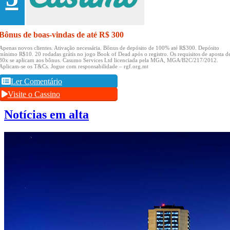
Bônus de boas-vindas de até R$ 300
Apenas novos clientes.
Ativação necessária.
Bônus de depósito de 100% até R$300.
Depósito
mínimo R$10.
20 rodadas grátis no jogo Book of Dead após o registro.
Os requisitos de aposta d
30x se aplicam aos bônus.
Casumo Services Ltd licenciada pela MGA, MGA/B2C/217/2012.
Aplicam-se os T&Cs.
Jogue com responsabilidade – rgf.org.mt
Ler Comentário
Visite o Cassino
Notícias em alta