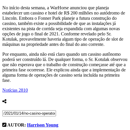
No início desta semana, a WarHorse anunciou que planeja
estabelecer um cassino e hotel de R$ 200 milhões no autódromo de
Lincoln. Embora o Fonner Park planeje a futura construção do
cassino, também existe a possibilidade de que as instalações já
existentes na pista de corrida seja expandida com algumas novas
opções de jogo o final de 2021. Conforme revelado pelo Sr.
Kotulak, provavelmente haveria algum tipo de operação de slot de
máquinas na propriedade antes do final do ano corrente.
Por enquanto, ainda não está claro quando um cassino autônomo
poderá ser construído lá. De qualquer forma, o Sr. Kotulak observou
que não esperava que o trabalho de construção começasse até que a
primeira fase ocorresse. Ele explicou ainda que a implementação de
alguma forma de operações de cassino seria incluída na primeira
fase.
Notícias
2810
AUTOR:
Harrison Young