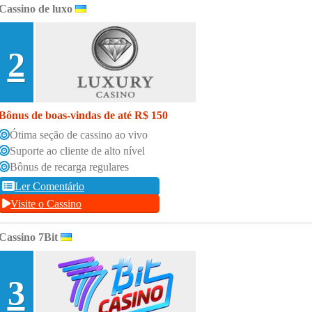
Cassino de luxo
2
Bônus de boas-vindas de até R$ 150
Ótima seção de cassino ao vivo
Suporte ao cliente de alto nível
Bônus de recarga regulares
Ler Comentário
Visite o Cassino
Cassino 7Bit
3