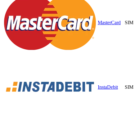
MasterCard
SIM
InstaDebit
SIM