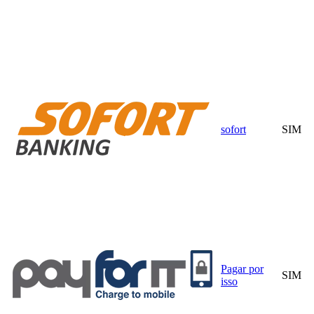
sofort
SIM
Pagar por
SIM
isso