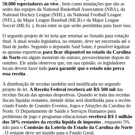
50.000 espectadores ao vivo
, bem como instalações que são as
sedes das equipes da National Basketball Association (NBA), da
National Hockey League (NHL), da National Football League
(NFL), da Major League Baseball (MLB) e da Major League
Soccer (MLS). ), ficará entre as que serão permitidas para fazer isso.
O segundo projeto de lei teria que retornar ao Senado para votação
final. A atual sessão legislativa, no entanto, deve ser encerrada até o
final de junho. Segundo o deputado Said Saine, é possível legalizar
as apostas esportivas
para ficar disponível no estado da Carolina
do Norte
em algum momento do outono, provavelmente depois de
outubro. Ele ainda observou que, em sua opinião, os legisladores
locais devem fazer tudo
para garantir que o estado não perca
essa receita
.
A distribuição de receitas também será modificada no segundo
projeto de lei.
A Receita Federal receberá até R$ 500 mil
das
receitas fiscais das apostas desportivas. Quando se trata das receitas
fiscais líquidas restantes, metade delas será distribuída para o recém-
criado Fundo de Grandes Eventos, Jogos e Atrações da Carolina do
Norte. O Departamento de Saúde e Serviços Humanos para
problemas de jogo e programas educacionais
receberá R$ 1 milhão
dos 50% restantes da receita líquida de impostos
, enquanto 5%
irão para o
Comissão da Loteria do Estado da Carolina do Norte
. O restante deve ser trazido para o Fundo Geral.