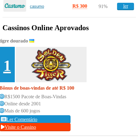
R$ 300
ler
91%
casumo
Cassinos Online Aprovados
tigre dourado
1
Bônus de boas-vindas de até R$ 100
R$1500 Pacote de Boas-Vindas
Online desde 2001
Mais de 600 jogos
Ler Comentário
Visite o Cassino