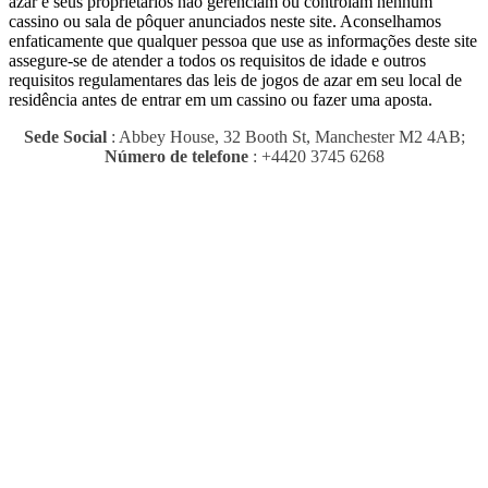
azar e seus proprietários não gerenciam ou controlam nenhum
cassino ou sala de pôquer anunciados neste site.
Aconselhamos
enfaticamente que qualquer pessoa que use as informações deste site
assegure-se de atender a todos os requisitos de idade e outros
requisitos regulamentares das leis de jogos de azar em seu local de
residência antes de entrar em um cassino ou fazer uma aposta.
Sede Social
: Abbey House, 32 Booth St, Manchester M2 4AB;
Número de telefone
: +4420 3745 6268