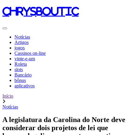
chrysboutic
Notícias
Artigos
jogos
Cassinos on-line
vinte-e-um
Roleta
slots
Bancário
bônus
aplicativos
Início
Notícias
A legislatura da Carolina do Norte deve
considerar dois projetos de lei que