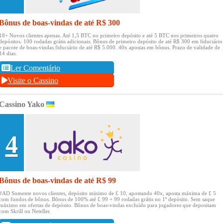
Bônus de boas-vindas de até R$ 300
18+ Novos clientes apenas.
Até 1,5 BTC no primeiro depósito e até 5 BTC nos primeiros quatro
depósitos.
100 rodadas grátis adicionais.
Bônus de primeiro depósito de até R$ 300 em fiduciário
e pacote de boas-vindas fiduciário de até R$ 5.000.
40x apostas em bônus.
Prazo de validade de
14 dias.
Ler Comentário
Visite o Cassino
Cassino Yako
4
Bônus de boas-vindas de até R$ 99
#AD Somente novos clientes, depósito mínimo de £ 10, apostando 40x, aposta máxima de £ 5
com fundos de bônus.
Bônus de 100% até £ 99 + 99 rodadas grátis no 1º depósito.
Sem saque
máximo em ofertas de depósito.
Bônus de boas-vindas excluído para jogadores que depositam
com Skrill ou Neteller.