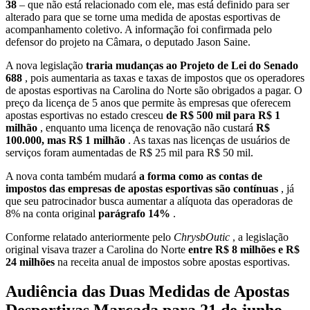
38
– que não está relacionado com ele, mas está definido para ser
alterado para que se torne uma medida de apostas esportivas de
acompanhamento coletivo. A informação foi confirmada pelo
defensor do projeto na Câmara, o deputado Jason Saine.
A nova legislação
traria mudanças ao Projeto de Lei do Senado
688
, pois aumentaria as taxas e taxas de impostos que os operadores
de apostas esportivas na Carolina do Norte são obrigados a pagar. O
preço da licença de 5 anos que permite às empresas que oferecem
apostas esportivas no estado cresceu
de R$ 500 mil para R$ 1
milhão
, enquanto uma licença de renovação não custará
R$
100.000, mas R$ 1 milhão
. As taxas nas licenças de usuários de
serviços foram aumentadas de R$ 25 mil para R$ 50 mil.
A nova conta também mudará
a forma como as contas de
impostos das empresas de apostas esportivas são contínuas
, já
que seu patrocinador busca aumentar a alíquota das operadoras de
8% na conta original
parágrafo 14%
.
Conforme relatado anteriormente pelo
ChrysbOutic
, a legislação
original visava trazer a Carolina do Norte
entre R$ 8 milhões e R$
24 milhões
na receita anual de impostos sobre apostas esportivas.
Audiência das Duas Medidas de Apostas
Desportivas Marcada para 21 de junho