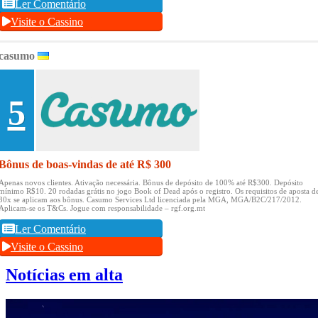
Ler Comentário
Visite o Cassino
casumo
5
Bônus de boas-vindas de até R$ 300
Apenas novos clientes.
Ativação necessária.
Bônus de depósito de 100% até R$300.
Depósito
mínimo R$10.
20 rodadas grátis no jogo Book of Dead após o registro.
Os requisitos de aposta d
30x se aplicam aos bônus.
Casumo Services Ltd licenciada pela MGA, MGA/B2C/217/2012.
Aplicam-se os T&Cs.
Jogue com responsabilidade – rgf.org.mt
Ler Comentário
Visite o Cassino
Notícias em alta