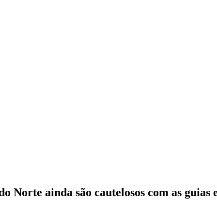
o Norte ainda são cautelosos com as guias e