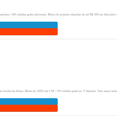
epósitos.
100 rodadas grátis adicionais.
Bônus de primeiro depósito de até R$ 300 em fiduciário 
om fundos de bônus.
Bônus de 100% até £ 99 + 99 rodadas grátis no 1º depósito.
Sem saque máxi