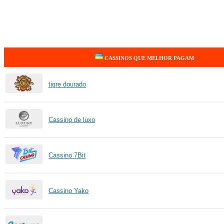
CASSINOS QUE MELHOR PAGAM
tigre dourado
Cassino de luxo
Cassino 7Bit
Cassino Yako