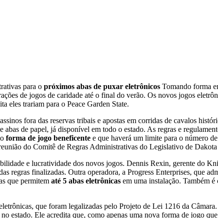
rativas para o
próximos abas de puxar eletrônicos
Tomando forma em 
ões de jogos de caridade até o final do verão. Os novos jogos eletrôni
ta eles trariam para o Peace Garden State.
sinos fora das reservas tribais e apostas em corridas de cavalos histó
 de abas de papel, já disponível em todo o estado. As regras e regulamen
mo
forma de jogo beneficente
e que haverá um limite para o número de
reunião do Comitê de Regras Administrativas do Legislativo de Dakota
abilidade e lucratividade dos novos jogos. Dennis Rexin, gerente do
s regras finalizadas. Outra operadora, a Progress Enterprises, que adm
ras que permitem
até 5 abas eletrônicas
em uma instalação. Também é c
s eletrônicas, que foram legalizadas pelo Projeto de Lei 1216 da Câm
no estado. Ele acredita que, como apenas uma nova forma de jogo que já