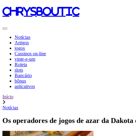
chrysboutic
Notícias
Artigos
jogos
Cassinos on-line
vinte-e-um
Roleta
slots
Bancário
bônus
aplicativos
Início
Notícias
Os operadores de jogos de azar da Dakota d