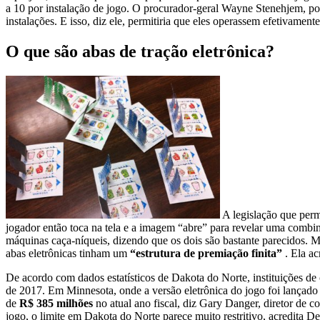
a 10 por instalação de jogo. O procurador-geral Wayne Stenehjem, po
instalações. E isso, diz ele, permitiria que eles operassem efetivament
O que são abas de tração eletrônica?
A legislação que perm
jogador então toca na tela e a imagem “abre” para revelar uma com
máquinas caça-níqueis, dizendo que os dois são bastante parecidos. M
abas eletrônicas tinham um
“estrutura de premiação finita”
. Ela a
De acordo com dados estatísticos de Dakota do Norte, instituições d
de 2017. Em Minnesota, onde a versão eletrônica do jogo foi lançado
de
R$ 385 milhões
no atual ano fiscal, diz Gary Danger, diretor d
jogo, o limite em Dakota do Norte parece muito restritivo, acredita 