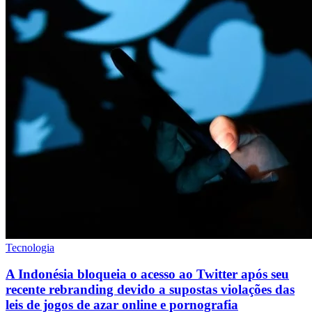
Tecnologia
A Indonésia bloqueia o acesso ao Twitter após seu
recente rebranding devido a supostas violações das
leis de jogos de azar online e pornografia