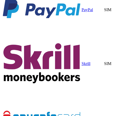
PayPal
SIM
Skrill
SIM