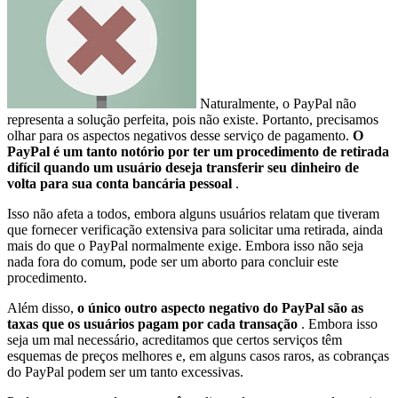
Naturalmente, o PayPal não
representa a solução perfeita, pois não existe. Portanto, precisamos
olhar para os aspectos negativos desse serviço de pagamento.
O
PayPal é um tanto notório por ter um procedimento de retirada
difícil quando um usuário deseja transferir seu dinheiro de
volta para sua conta bancária pessoal
.
Isso não afeta a todos, embora alguns usuários relatam que tiveram
que fornecer verificação extensiva para solicitar uma retirada, ainda
mais do que o PayPal normalmente exige. Embora isso não seja
nada fora do comum, pode ser um aborto para concluir este
procedimento.
Além disso,
o único outro aspecto negativo do PayPal são as
taxas que os usuários pagam por cada transação
. Embora isso
seja um mal necessário, acreditamos que certos serviços têm
esquemas de preços melhores e, em alguns casos raros, as cobranças
do PayPal podem ser um tanto excessivas.