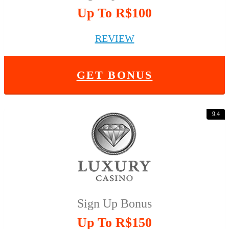
Up To R$100
REVIEW
GET BONUS
9.4
Sign Up Bonus
Up To R$150