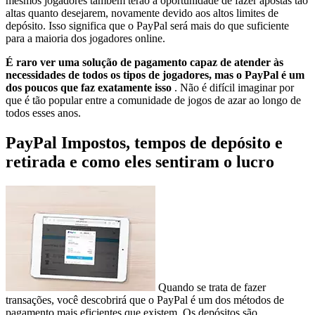
mesmos jogadores também terão a oportunidade de fazer apostas tão
altas quanto desejarem, novamente devido aos altos limites de
depósito. Isso significa que o PayPal será mais do que suficiente
para a maioria dos jogadores online.
É raro ver uma solução de pagamento capaz de atender às
necessidades de todos os tipos de jogadores, mas o PayPal é um
dos poucos que faz exatamente isso
. Não é difícil imaginar por
que é tão popular entre a comunidade de jogos de azar ao longo de
todos esses anos.
PayPal Impostos, tempos de depósito e
retirada e como eles sentiram o lucro
Quando se trata de fazer
transações, você descobrirá que o PayPal é um dos métodos de
pagamento mais eficientes que existem. Os depósitos são