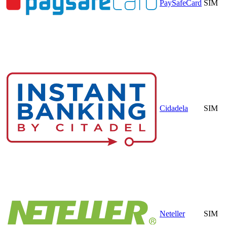
PaySafeCard
SIM
Cidadela
SIM
Neteller
SIM