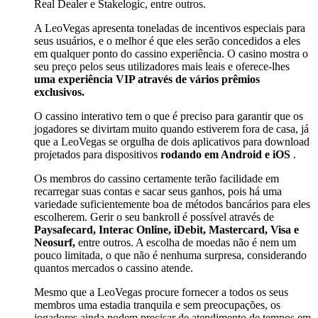
Real Dealer e Stakelogic, entre outros.
A LeoVegas apresenta toneladas de incentivos especiais para
seus usuários, e o melhor é que eles serão concedidos a eles
em qualquer ponto do cassino experiência. O casino mostra o
seu preço pelos seus utilizadores mais leais e oferece-lhes
uma experiência VIP através de vários prêmios
exclusivos.
O cassino interativo tem o que é preciso para garantir que os
jogadores se divirtam muito quando estiverem fora de casa, já
que a LeoVegas se orgulha de dois aplicativos para download
projetados para dispositivos
rodando em Android e iOS
.
Os membros do cassino certamente terão facilidade em
recarregar suas contas e sacar seus ganhos, pois há uma
variedade suficientemente boa de métodos bancários para eles
escolherem. Gerir o seu bankroll é possível através de
Paysafecard, Interac Online, iDebit, Mastercard, Visa e
Neosurf,
entre outros. A escolha de moedas não é nem um
pouco limitada, o que não é nenhuma surpresa, considerando
quantos mercados o cassino atende.
Mesmo que a LeoVegas procure fornecer a todos os seus
membros uma estadia tranquila e sem preocupações, os
jogadores ainda podem precisar de atendimento de tempos em