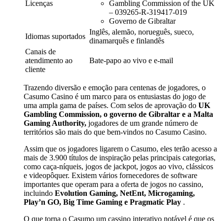
Licenças
Gambling Commission of the UK
– 039265-R-319417-019
Governo de Gibraltar
Inglês, alemão, norueguês, sueco,
Idiomas suportados
dinamarquês e finlandês
Canais de
atendimento ao
Bate-papo ao vivo e e-mail
cliente
Trazendo diversão e emoção para centenas de jogadores, o
Casumo Casino é um marco para os entusiastas do jogo de
uma ampla gama de países. Com selos de aprovação do
UK
Gambling Commission, o governo de Gibraltar e a Malta
Gaming Authority,
jogadores de um grande número de
territórios são mais do que bem-vindos no Casumo Casino.
Assim que os jogadores ligarem o Casumo, eles terão acesso a
mais de 3.900 títulos de inspiração pelas principais categorias,
como caça-níqueis, jogos de jackpot, jogos ao vivo, clássicos
e videopôquer. Existem vários fornecedores de software
importantes que operam para a oferta de jogos no cassino,
incluindo
Evolution Gaming, NetEnt, Microgaming,
Play’n GO, Big Time Gaming e Pragmatic Play
.
O que torna o Casumo um cassino interativo notável é que os