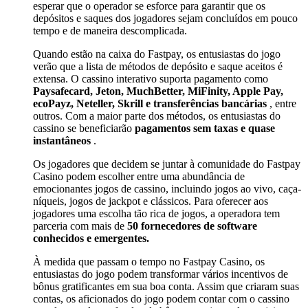
esperar que o operador se esforce para garantir que os
depósitos e saques dos jogadores sejam concluídos em pouco
tempo e de maneira descomplicada.
Quando estão na caixa do Fastpay, os entusiastas do jogo
verão que a lista de métodos de depósito e saque aceitos é
extensa. O cassino interativo suporta pagamento como
Paysafecard, Jeton, MuchBetter, MiFinity, Apple Pay,
ecoPayz, Neteller, Skrill e transferências bancárias
, entre
outros. Com a maior parte dos métodos, os entusiastas do
cassino se beneficiarão
pagamentos sem taxas e quase
instantâneos
.
Os jogadores que decidem se juntar à comunidade do Fastpay
Casino podem escolher entre uma abundância de
emocionantes jogos de cassino, incluindo jogos ao vivo, caça-
níqueis, jogos de jackpot e clássicos. Para oferecer aos
jogadores uma escolha tão rica de jogos, a operadora tem
parceria com mais de
50 fornecedores de software
conhecidos e emergentes.
À medida que passam o tempo no Fastpay Casino, os
entusiastas do jogo podem transformar vários incentivos de
bônus gratificantes em sua boa conta. Assim que criaram suas
contas, os aficionados do jogo podem contar com o cassino