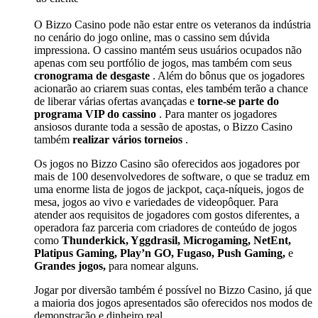
O Bizzo Casino pode não estar entre os veteranos da indústria
no cenário do jogo online, mas o cassino sem dúvida
impressiona. O cassino mantém seus usuários ocupados não
apenas com seu portfólio de jogos, mas também com seus
cronograma de desgaste
. Além do bônus que os jogadores
acionarão ao criarem suas contas, eles também terão a chance
de liberar várias ofertas avançadas e
torne-se parte do
programa VIP do cassino
. Para manter os jogadores
ansiosos durante toda a sessão de apostas, o Bizzo Casino
também
realizar vários torneios
.
Os jogos no Bizzo Casino são oferecidos aos jogadores por
mais de 100 desenvolvedores de software, o que se traduz em
uma enorme lista de jogos de jackpot, caça-níqueis, jogos de
mesa, jogos ao vivo e variedades de videopôquer. Para
atender aos requisitos de jogadores com gostos diferentes, a
operadora faz parceria com criadores de conteúdo de jogos
como
Thunderkick, Yggdrasil, Microgaming, NetEnt,
Platipus Gaming, Play’n GO, Fugaso, Push Gaming,
e
Grandes jogos,
para nomear alguns.
Jogar por diversão também é possível no Bizzo Casino, já que
a maioria dos jogos apresentados são oferecidos nos modos de
demonstração e dinheiro real.