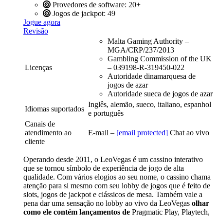
Provedores de software: 20+
Jogos de jackpot: 49
Jogue agora
Revisão
Malta Gaming Authority –
MGA/CRP/237/2013
Gambling Commission of the UK
Licenças
– 039198-R-319450-022
Autoridade dinamarquesa de
jogos de azar
Autoridade sueca de jogos de azar
Inglês, alemão, sueco, italiano, espanhol
Idiomas suportados
e português
Canais de
atendimento ao
E-mail –
[email protected]
Chat ao vivo
cliente
Operando desde 2011, o LeoVegas é um cassino interativo
que se tornou símbolo de experiência de jogo de alta
qualidade. Com vários elogios ao seu nome, o cassino chama
atenção para si mesmo com seu lobby de jogos que é feito de
slots, jogos de jackpot e clássicos de mesa. Também vale a
pena dar uma sensação no lobby ao vivo da LeoVegas
olhar
como ele contém lançamentos de
Pragmatic Play, Playtech,