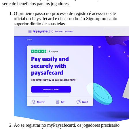
série de benefícios para os jogadores.
O primeiro passo no processo de registro é acessar o site
oficial do Paysafecard e clicar no botão Sign-up no canto
superior direito de suas telas.
Ao se registrar no myPaysafecard, os jogadores precisarão