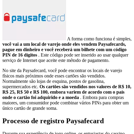
A forma como funciona é simples,
você vai a um local de varejo onde eles vendem Paysafecards,
pague em dinheiro e você receberá um bilhete com um código
PIN de 16 dígitos
. Este código pode ser inserido ao usar qualquer
serviço de Internet que aceite este método de pagamento.
No site da Paysafecard, você pode encontrar os locais de varejo
físicos mais próximos onde esses cartões são vendidos.
Normalmente são lojas de esquina, postos de gasolina,
supermercados etc.
Os cartões são vendidos nos valores de R$ 10,
R$ 25, R$ 50 e R$ 100, embora variem de acordo com o país
onde o cartão foi adquirido e a moeda
. Embora para compras
maiores, um consumidor pode combinar vários PINs para obter um
único cartão de grande soma.
Processo de registro Paysafecard
Durante sua experiência de jogo online, os entusiastas do cassino