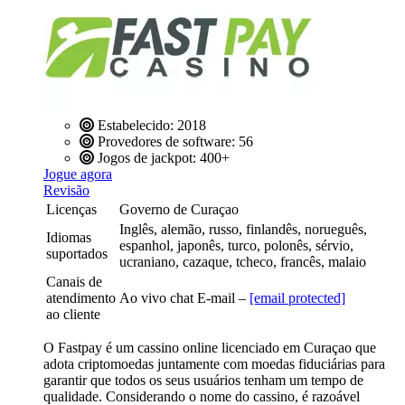
Estabelecido: 2018
Provedores de software: 56
Jogos de jackpot: 400+
Jogue agora
Revisão
Licenças
Governo de Curaçao
Inglês, alemão, russo, finlandês, norueguês,
Idiomas
espanhol, japonês, turco, polonês, sérvio,
suportados
ucraniano, cazaque, tcheco, francês, malaio
Canais de
atendimento
Ao vivo chat E-mail –
[email protected]
ao cliente
O Fastpay é um cassino online licenciado em Curaçao que
adota criptomoedas juntamente com moedas fiduciárias para
garantir que todos os seus usuários tenham um tempo de
qualidade. Considerando o nome do cassino, é razoável