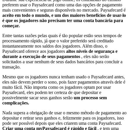
preferem usar o Paysafecard como uma das opções de pagamento
mais convenientes e seguras disponíveis no mercado. Paysafecard é
aceito em todo o mundo, e um dos maiores benefícios de usar-lo
é que os jogadores não precisam ter uma conta bancária para
começar.
Entre tantas razões pelas quais é tão popular estão seus tempos de
processamento rápido, já que o valor preferido será creditado
instantaneamente nos saldos dos jogadores. Além disso, o
Paysafecard oferece aos jogadores
altos níveis de segurança e
durante a execução de seus pagamentos
, eles não serão
solicitados a usar nenhum de seus dados bancários para concluir a
transação.
Mesmo que os jogadores nunca tenham usado o Paysafecard antes,
eles não devem perder o sono, pois fazer pagamentos através dele é
muito fácil. Não importa como os jogadores optam por usar
Paysafecard, eles podem ter certeza de que depositar e
possivelmente sacar seus ganhos serão
um processo sem
complicações.
Nada supera a obrigação de usar o mesmo método de pagamento ao
depositar e retirar seus ganhos e, felizmente para os jogadores, isso
pode ser possível depois que eles criarem uma conta Paysafecard.
Criar uma conta myPaysafecard é rápido e fácil
, e tem uma