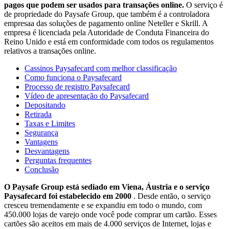
pagos que podem ser usados ​​para transações online.
O serviço é
de propriedade do Paysafe Group, que também é a controladora
empresaa das soluções de pagamento online Neteller e Skrill. A
empresa é licenciada pela Autoridade de Conduta Financeira do
Reino Unido e está em conformidade com todos os regulamentos
relativos a transações online.
Cassinos Paysafecard com melhor classificação
Como funciona o Paysafecard
Processo de registro Paysafecard
Vídeo de apresentação do Paysafecard
Depositando
Retirada
Taxas e Limites
Segurança
Vantagens
Desvantagens
Perguntas frequentes
Conclusão
O Paysafe Group está sediado em Viena, Áustria e o serviço
Paysafecard foi estabelecido em 2000
. Desde então, o serviço
cresceu tremendamente e se expandiu em todo o mundo, com
450.000 lojas de varejo onde você pode comprar um cartão. Esses
cartões são aceitos em mais de 4.000 serviços de Internet, lojas e