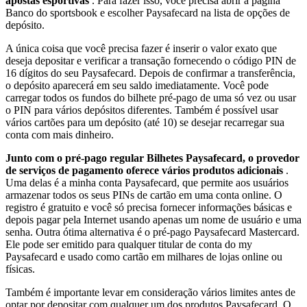
apostas esportivas
. Para fazer isso, você precisa abrir a página
Banco do sportsbook e escolher Paysafecard na lista de opções de
depósito.
A única coisa que você precisa fazer é inserir o valor exato que
deseja depositar e verificar a transação fornecendo o código PIN de
16 dígitos do seu Paysafecard. Depois de confirmar a transferência,
o depósito aparecerá em seu saldo imediatamente. Você pode
carregar todos os fundos do bilhete pré-pago de uma só vez ou usar
o PIN para vários depósitos diferentes. Também é possível usar
vários cartões para um depósito (até 10) se desejar recarregar sua
conta com mais dinheiro.
Junto com o pré-pago regular Bilhetes Paysafecard, o provedor
de serviços de pagamento oferece vários produtos adicionais
.
Uma delas é a minha conta Paysafecard, que permite aos usuários
armazenar todos os seus PINs de cartão em uma conta online. O
registro é gratuito e você só precisa fornecer informações básicas e
depois pagar pela Internet usando apenas um nome de usuário e uma
senha. Outra ótima alternativa é o pré-pago Paysafecard Mastercard.
Ele pode ser emitido para qualquer titular de conta do my
Paysafecard e usado como cartão em milhares de lojas online ou
físicas.
Também é importante levar em consideração vários limites antes de
optar por depositar com qualquer um dos produtos Paysafecard. O