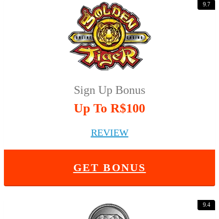
9.7
Sign Up Bonus
Up To R$100
REVIEW
GET BONUS
9.4