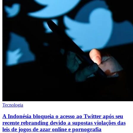
Tecnologia
A Indonésia bloqueia o acesso ao Twitter após seu
recente rebranding devido a supostas violações das
leis de jogos de azar online e pornografia