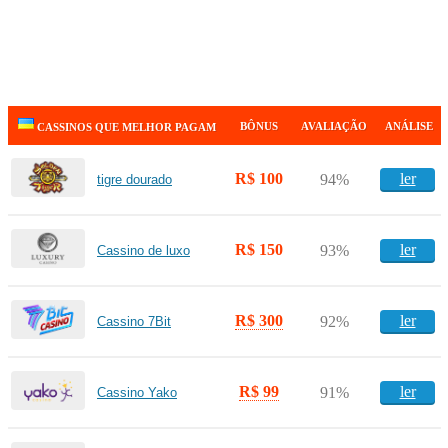
BÔNUS
AVALIAÇÃO
ANÁLISE
CASSINOS QUE MELHOR PAGAM
R$ 100
ler
94%
tigre dourado
R$ 150
ler
93%
Cassino de luxo
R$ 300
ler
92%
Cassino 7Bit
R$ 99
ler
91%
Cassino Yako