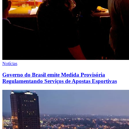
Notícias
Governo do Brasil emite Medida Provisória
Regulamentando Serviços de Apostas Esportivas