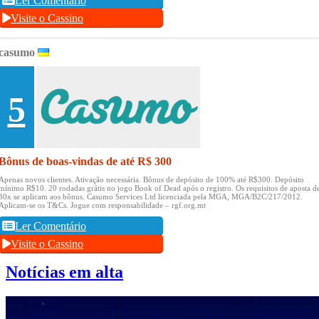
Ler Comentário
Visite o Cassino
casumo
5
Bônus de boas-vindas de até R$ 300
Apenas novos clientes.
Ativação necessária.
Bônus de depósito de 100% até R$300.
Depósito
mínimo R$10.
20 rodadas grátis no jogo Book of Dead após o registro.
Os requisitos de aposta d
30x se aplicam aos bônus.
Casumo Services Ltd licenciada pela MGA, MGA/B2C/217/2012.
Aplicam-se os T&Cs.
Jogue com responsabilidade – rgf.org.mt
Ler Comentário
Visite o Cassino
Notícias em alta