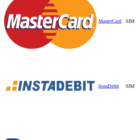
MasterCard
SIM
InstaDebit
SIM