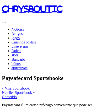
chrysboutic
Notícias
Artigos
jogos
Cassinos on-line
vinte-e-um
Roleta
slots
Bancário
bônus
aplicativos
Paysafecard Sportsbooks
« Visa Sportsbook
Neteller Sportsbook »
Conteúdo
Paysafecard é um cartão pré-pago conveniente que pode ser