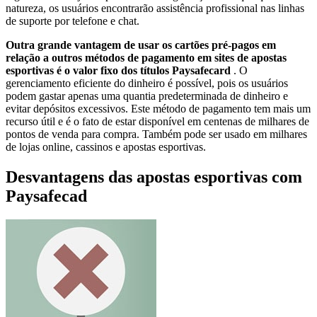
natureza, os usuários encontrarão assistência profissional nas linhas
de suporte por telefone e chat.
Outra grande vantagem de usar os cartões pré-pagos em
relação a outros métodos de pagamento em sites de apostas
esportivas é o valor fixo dos títulos Paysafecard
. O
gerenciamento eficiente do dinheiro é possível, pois os usuários
podem gastar apenas uma quantia predeterminada de dinheiro e
evitar depósitos excessivos. Este método de pagamento tem mais um
recurso útil e é o fato de estar disponível em centenas de milhares de
pontos de venda para compra. Também pode ser usado em milhares
de lojas online, cassinos e apostas esportivas.
Desvantagens das apostas esportivas com
Paysafecad