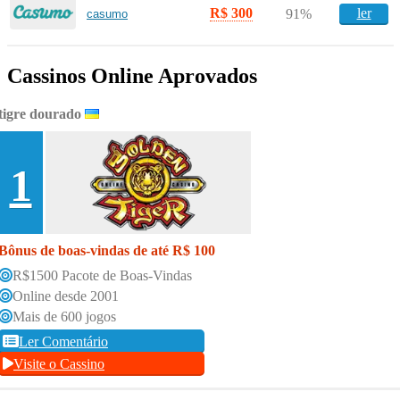
R$ 300
ler
91%
casumo
Cassinos Online Aprovados
tigre dourado
1
Bônus de boas-vindas de até R$ 100
R$1500 Pacote de Boas-Vindas
Online desde 2001
Mais de 600 jogos
Ler Comentário
Visite o Cassino