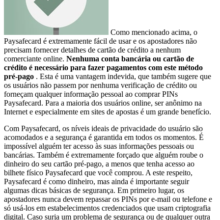
Como mencionado acima, o
Paysafecard é extremamente fácil de usar e os apostadores não
precisam fornecer detalhes de cartão de crédito a nenhum
comerciante online.
Nenhuma conta bancária ou cartão de
crédito é necessário para fazer pagamentos com este método
pré-pago
. Esta é uma vantagem indevida, que também sugere que
os usuários não passem por nenhuma verificação de crédito ou
forneçam qualquer informação pessoal ao comprar PINs
Paysafecard. Para a maioria dos usuários online, ser anônimo na
Internet e especialmente em sites de apostas é um grande benefício.
Com Paysafecard, os níveis ideais de privacidade do usuário são
acomodados e a segurança é garantida em todos os momentos. É
impossível alguém ter acesso às suas informações pessoais ou
bancárias. Também é extremamente forçado que alguém roube o
dinheiro do seu cartão pré-pago, a menos que tenha acesso ao
bilhete físico Paysafecard que você comprou. A este respeito,
Paysafecard é como dinheiro, mas ainda é importante seguir
algumas dicas básicas de segurança. Em primeiro lugar, os
apostadores nunca devem repassar os PINs por e-mail ou telefone e
só usá-los em estabelecimentos credenciados que usam criptografia
digital. Caso surja um problema de segurança ou de qualquer outra