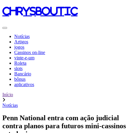
chrysboutic
Notícias
Artigos
jogos
Cassinos on-line
vinte-e-um
Roleta
slots
Bancário
bônus
aplicativos
Início
Notícias
Penn National entra com ação judicial
contra planos para futuros mini-cassinos