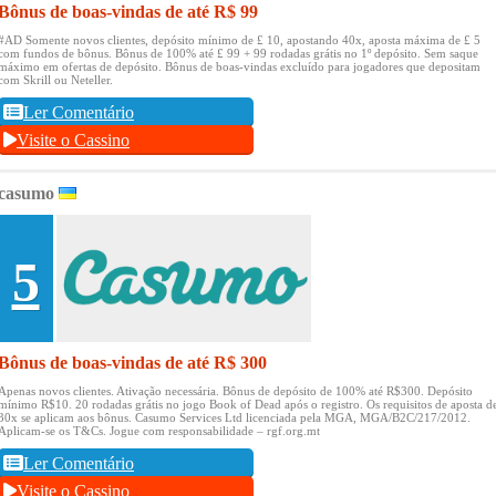
Bônus de boas-vindas de até R$ 99
#AD Somente novos clientes, depósito mínimo de £ 10, apostando 40x, aposta máxima de £ 5
com fundos de bônus.
Bônus de 100% até £ 99 + 99 rodadas grátis no 1º depósito.
Sem saque
máximo em ofertas de depósito.
Bônus de boas-vindas excluído para jogadores que depositam
com Skrill ou Neteller.
Ler Comentário
Visite o Cassino
casumo
5
Bônus de boas-vindas de até R$ 300
Apenas novos clientes.
Ativação necessária.
Bônus de depósito de 100% até R$300.
Depósito
mínimo R$10.
20 rodadas grátis no jogo Book of Dead após o registro.
Os requisitos de aposta d
30x se aplicam aos bônus.
Casumo Services Ltd licenciada pela MGA, MGA/B2C/217/2012.
Aplicam-se os T&Cs.
Jogue com responsabilidade – rgf.org.mt
Ler Comentário
Visite o Cassino