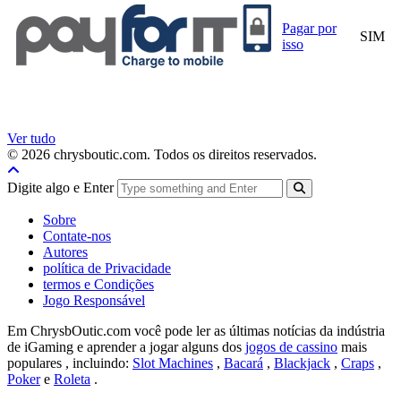
Pagar por
SIM
isso
Ver tudo
© 2026 chrysboutic.com. Todos os direitos reservados.
Digite algo e Enter
Sobre
Contate-nos
Autores
política de Privacidade
termos e Condições
Jogo Responsável
Em ChrysbOutic.com você pode ler as últimas notícias da indústria
de iGaming e aprender a jogar alguns dos
jogos de cassino
mais
populares , incluindo:
Slot Machines
,
Bacará
,
Blackjack
,
Craps
,
Poker
e
Roleta
.