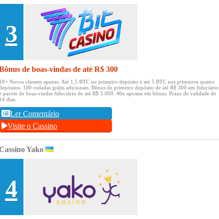
3
Bônus de boas-vindas de até R$ 300
18+ Novos clientes apenas.
Até 1,5 BTC no primeiro depósito e até 5 BTC nos primeiros quatro
depósitos.
100 rodadas grátis adicionais.
Bônus de primeiro depósito de até R$ 300 em fiduciário
e pacote de boas-vindas fiduciário de até R$ 5.000.
40x apostas em bônus.
Prazo de validade de
14 dias.
Ler Comentário
Visite o Cassino
Cassino Yako
4