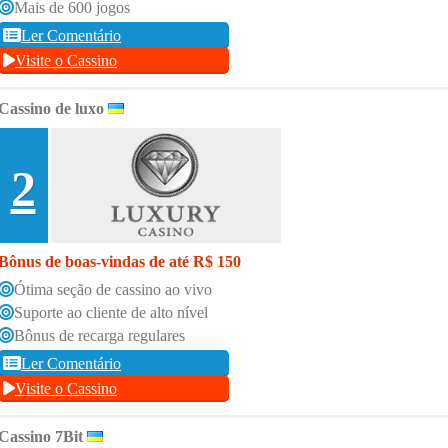
Mais de 600 jogos
Ler Comentário
Visite o Cassino
Cassino de luxo
2
Bônus de boas-vindas de até R$ 150
Ótima seção de cassino ao vivo
Suporte ao cliente de alto nível
Bônus de recarga regulares
Ler Comentário
Visite o Cassino
Cassino 7Bit