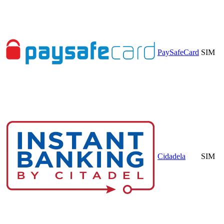
PaySafeCard
SIM
Cidadela
SIM