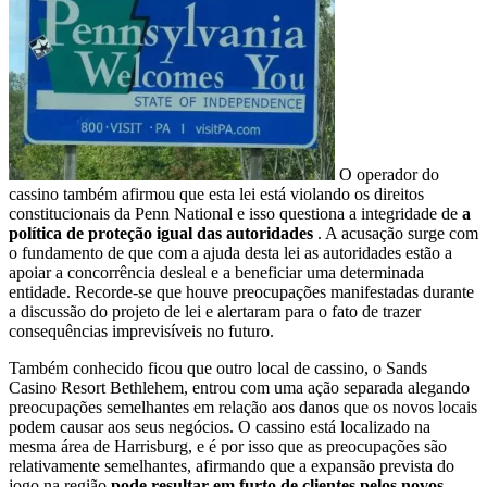
O operador do
cassino também afirmou que esta lei está violando os direitos
constitucionais da Penn National e isso questiona a integridade de
a
política de proteção igual das autoridades
. A acusação surge com
o fundamento de que com a ajuda desta lei as autoridades estão a
apoiar a concorrência desleal e a beneficiar uma determinada
entidade. Recorde-se que houve preocupações manifestadas durante
a discussão do projeto de lei e alertaram para o fato de trazer
consequências imprevisíveis no futuro.
Também conhecido ficou que outro local de cassino, o Sands
Casino Resort Bethlehem, entrou com uma ação separada alegando
preocupações semelhantes em relação aos danos que os novos locais
podem causar aos seus negócios. O cassino está localizado na
mesma área de Harrisburg, e é por isso que as preocupações são
relativamente semelhantes, afirmando que a expansão prevista do
jogo na região
pode resultar em furto de clientes pelos novos