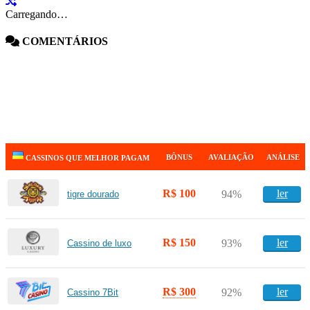
Carregando…
COMENTÁRIOS
BÔNUS
AVALIAÇÃO
ANÁLISE
CASSINOS QUE MELHOR PAGAM
R$ 100
ler
94%
tigre dourado
R$ 150
ler
93%
Cassino de luxo
R$ 300
ler
92%
Cassino 7Bit