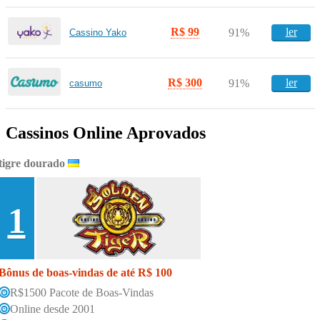
R$ 99
ler
91%
Cassino Yako
R$ 300
ler
91%
casumo
Cassinos Online Aprovados
tigre dourado
1
Bônus de boas-vindas de até R$ 100
R$1500 Pacote de Boas-Vindas
Online desde 2001