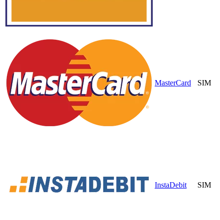
MasterCard
SIM
InstaDebit
SIM