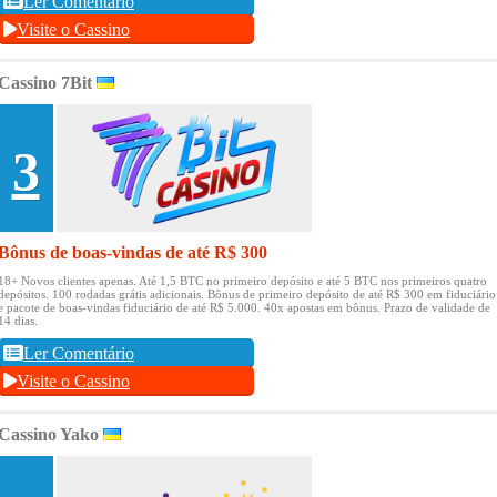
Ler Comentário
Visite o Cassino
Cassino 7Bit
3
Bônus de boas-vindas de até R$ 300
18+ Novos clientes apenas.
Até 1,5 BTC no primeiro depósito e até 5 BTC nos primeiros quatro
depósitos.
100 rodadas grátis adicionais.
Bônus de primeiro depósito de até R$ 300 em fiduciário
e pacote de boas-vindas fiduciário de até R$ 5.000.
40x apostas em bônus.
Prazo de validade de
14 dias.
Ler Comentário
Visite o Cassino
Cassino Yako