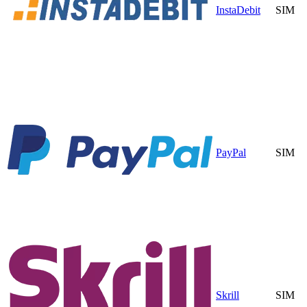
InstaDebit
SIM
PayPal
SIM
Skrill
SIM