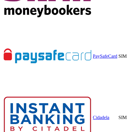
PaySafeCard
SIM
Cidadela
SIM