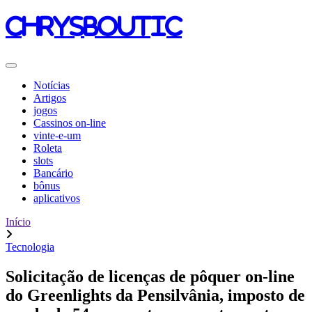
chrysboutic
Notícias
Artigos
jogos
Cassinos on-line
vinte-e-um
Roleta
slots
Bancário
bônus
aplicativos
Início
Tecnologia
Solicitação de licenças de pôquer on-line
do Greenlights da Pensilvânia, imposto de