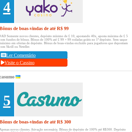
4
Bônus de boas-vindas de até R$ 99
#AD Somente novos clientes, depósito mínimo de £ 10, apostando 40x, aposta máxima de £ 5
com fundos de bônus.
Bônus de 100% até £ 99 + 99 rodadas grátis no 1º depósito.
Sem saque
máximo em ofertas de depósito.
Bônus de boas-vindas excluído para jogadores que depositam
com Skrill ou Neteller.
Ler Comentário
Visite o Cassino
casumo
5
Bônus de boas-vindas de até R$ 300
Apenas novos clientes.
Ativação necessária.
Bônus de depósito de 100% até R$300.
Depósito