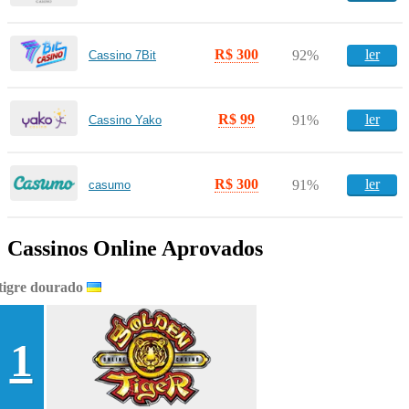
R$ 300
ler
92%
Cassino 7Bit
R$ 99
ler
91%
Cassino Yako
R$ 300
ler
91%
casumo
Cassinos Online Aprovados
tigre dourado
1