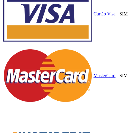
Cartão Visa
SIM
MasterCard
SIM