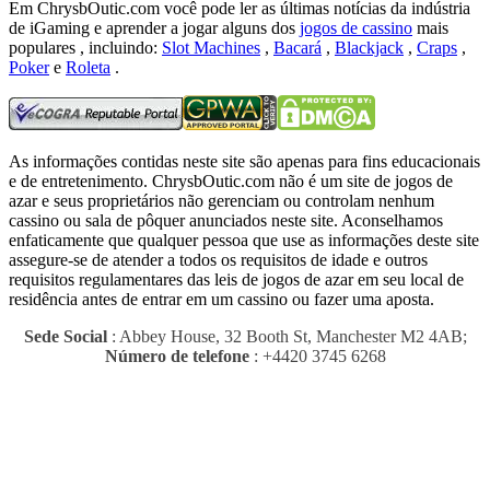
Em ChrysbOutic.com você pode ler as últimas notícias da indústria
de iGaming e aprender a jogar alguns dos
jogos de cassino
mais
populares , incluindo:
Slot Machines
,
Bacará
,
Blackjack
,
Craps
,
Poker
e
Roleta
.
As informações contidas neste site são apenas para fins educacionais
e de entretenimento.
ChrysbOutic.com não é um site de jogos de
azar e seus proprietários não gerenciam ou controlam nenhum
cassino ou sala de pôquer anunciados neste site.
Aconselhamos
enfaticamente que qualquer pessoa que use as informações deste site
assegure-se de atender a todos os requisitos de idade e outros
requisitos regulamentares das leis de jogos de azar em seu local de
residência antes de entrar em um cassino ou fazer uma aposta.
Sede Social
: Abbey House, 32 Booth St, Manchester M2 4AB;
Número de telefone
: +4420 3745 6268