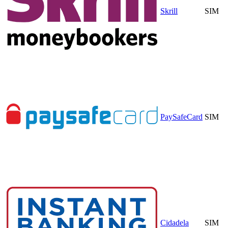
Skrill
SIM
PaySafeCard
SIM
Cidadela
SIM