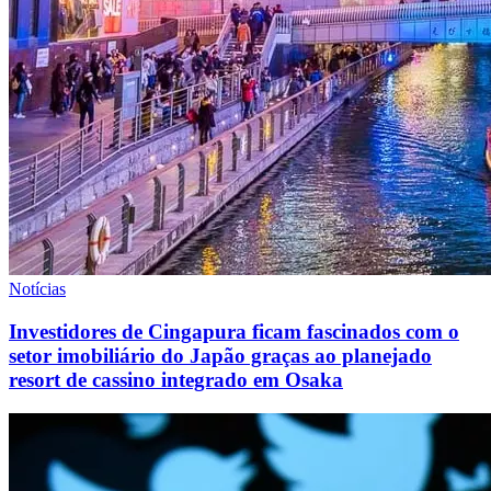
Notícias
Investidores de Cingapura ficam fascinados com o
setor imobiliário do Japão graças ao planejado
resort de cassino integrado em Osaka