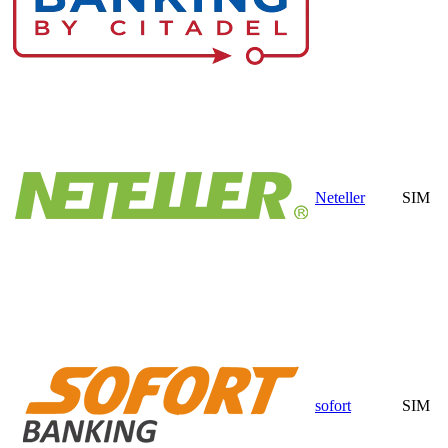
Neteller
SIM
sofort
SIM