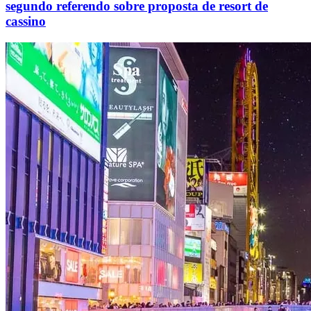
segundo referendo sobre proposta de resort de
cassino