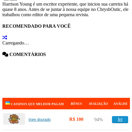
Harrison Young é um escritor experiente, que iniciou sua carreira há
quase 8 anos. Antes de se juntar à nossa equipe no ChrysbOutic, ele
trabalhou como editor de uma pequena revista.
RECOMENDADO PARA VOCÊ
Carregando…
COMENTÁRIOS
BÔNUS
AVALIAÇÃO
ANÁLISE
CASSINOS QUE MELHOR PAGAM
R$ 100
ler
94%
tigre dourado