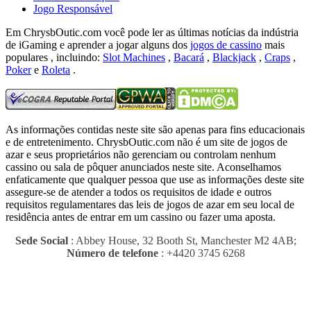
Jogo Responsável
Em ChrysbOutic.com você pode ler as últimas notícias da indústria
de iGaming e aprender a jogar alguns dos
jogos de cassino
mais
populares , incluindo:
Slot Machines
,
Bacará
,
Blackjack
,
Craps
,
Poker
e
Roleta
.
As informações contidas neste site são apenas para fins educacionais
e de entretenimento.
ChrysbOutic.com não é um site de jogos de
azar e seus proprietários não gerenciam ou controlam nenhum
cassino ou sala de pôquer anunciados neste site.
Aconselhamos
enfaticamente que qualquer pessoa que use as informações deste site
assegure-se de atender a todos os requisitos de idade e outros
requisitos regulamentares das leis de jogos de azar em seu local de
residência antes de entrar em um cassino ou fazer uma aposta.
Sede Social
: Abbey House, 32 Booth St, Manchester M2 4AB;
Número de telefone
: +4420 3745 6268