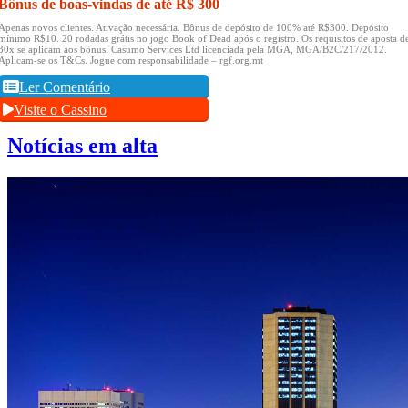
Bônus de boas-vindas de até R$ 300
Apenas novos clientes.
Ativação necessária.
Bônus de depósito de 100% até R$300.
Depósito
mínimo R$10.
20 rodadas grátis no jogo Book of Dead após o registro.
Os requisitos de aposta d
30x se aplicam aos bônus.
Casumo Services Ltd licenciada pela MGA, MGA/B2C/217/2012.
Aplicam-se os T&Cs.
Jogue com responsabilidade – rgf.org.mt
Ler Comentário
Visite o Cassino
Notícias em alta