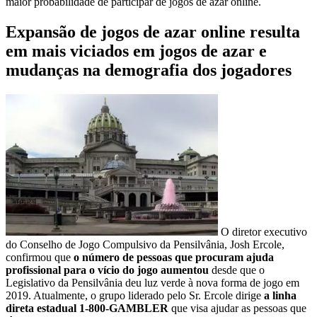
maior probabilidade de participar de jogos de azar online.
Expansão de jogos de azar online resulta
em mais viciados em jogos de azar e
mudanças na demografia dos jogadores
O diretor executivo
do Conselho de Jogo Compulsivo da Pensilvânia, Josh Ercole,
confirmou que
o número de pessoas que procuram ajuda
profissional para o vício do jogo aumentou
desde que o
Legislativo da Pensilvânia deu luz verde à nova forma de jogo em
2019. Atualmente, o grupo liderado pelo Sr. Ercole dirige
a linha
direta estadual 1-800-GAMBLER
que visa ajudar as pessoas que