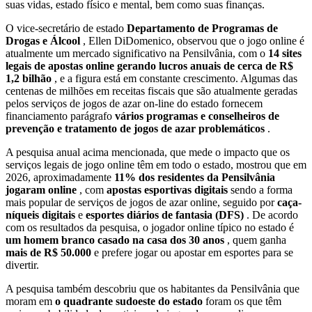
suas vidas, estado físico e mental, bem como suas finanças.
O vice-secretário de estado
Departamento de Programas de
Drogas e Álcool
, Ellen DiDomenico, observou que o jogo online é
atualmente um mercado significativo na Pensilvânia, com o
14 sites
legais de apostas online gerando lucros anuais de cerca de R$
1,2 bilhão
, e a figura está em constante crescimento. Algumas das
centenas de milhões em receitas fiscais que são atualmente geradas
pelos serviços de jogos de azar on-line do estado fornecem
financiamento parágrafo
vários programas e conselheiros de
prevenção e tratamento de jogos de azar problemáticos
.
A pesquisa anual acima mencionada, que mede o impacto que os
serviços legais de jogo online têm em todo o estado, mostrou que em
2026, aproximadamente
11% dos residentes da Pensilvânia
jogaram online
, com
apostas esportivas digitais
sendo a forma
mais popular de serviços de jogos de azar online, seguido por
caça-
níqueis digitais
e
esportes diários de fantasia (DFS)
. De acordo
com os resultados da pesquisa, o jogador online típico no estado é
um homem branco casado na casa dos 30 anos
, quem ganha
mais de R$ 50.000
e prefere jogar ou apostar em esportes para se
divertir.
A pesquisa também descobriu que os habitantes da Pensilvânia que
moram em
o quadrante sudoeste do estado
foram os que têm