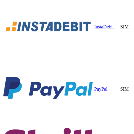
InstaDebit
SIM
PayPal
SIM