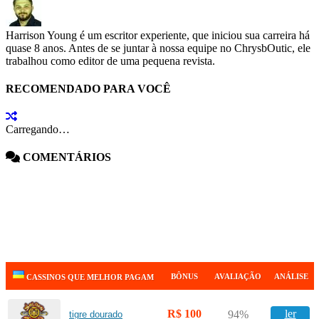
Harrison Young é um escritor experiente, que iniciou sua carreira há
quase 8 anos. Antes de se juntar à nossa equipe no ChrysbOutic, ele
trabalhou como editor de uma pequena revista.
RECOMENDADO PARA VOCÊ
Carregando…
COMENTÁRIOS
BÔNUS
AVALIAÇÃO
ANÁLISE
CASSINOS QUE MELHOR PAGAM
R$ 100
ler
94%
tigre dourado