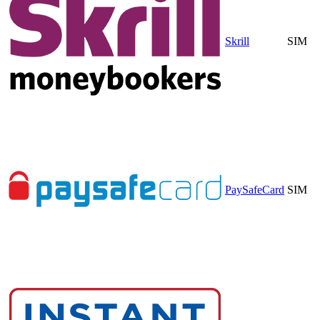
Skrill
SIM
PaySafeCard
SIM