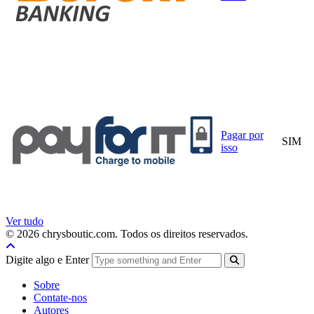
Pagar por
SIM
isso
Ver tudo
© 2026 chrysboutic.com. Todos os direitos reservados.
Digite algo e Enter
Sobre
Contate-nos
Autores