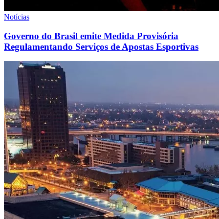
Notícias
Governo do Brasil emite Medida Provisória
Regulamentando Serviços de Apostas Esportivas