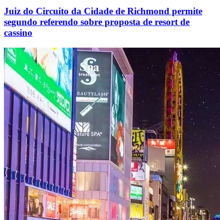
Juiz do Circuito da Cidade de Richmond permite
segundo referendo sobre proposta de resort de
cassino