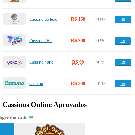
R$ 150
ler
93%
Cassino de luxo
R$ 300
ler
92%
Cassino 7Bit
R$ 99
ler
91%
Cassino Yako
R$ 300
ler
91%
casumo
Cassinos Online Aprovados
tigre dourado