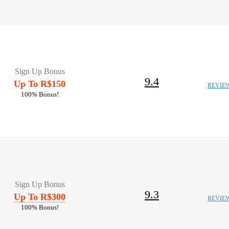
Sign Up Bonus
9.4
Up To R$150
REVIE
100% Bonus!
Sign Up Bonus
9.3
Up To R$300
REVIE
100% Bonus!