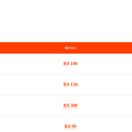
BÔNUS
R$ 100
R$ 150
R$ 300
R$ 99