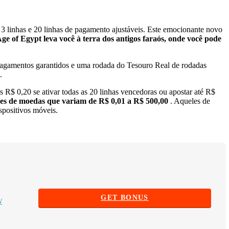
, 3 linhas e 20 linhas de pagamento ajustáveis. Este emocionante novo
ge of Egypt leva você à terra dos antigos faraós, onde você pode
m pagamentos garantidos e uma rodada do Tesouro Real de rodadas
.
R$ 0,20 se ativar todas as 20 linhas vencedoras ou apostar até R$
res de moedas que variam de R$ 0,01 a R$ 500,00
. Aqueles de
spositivos móveis.
GET BONUS
W