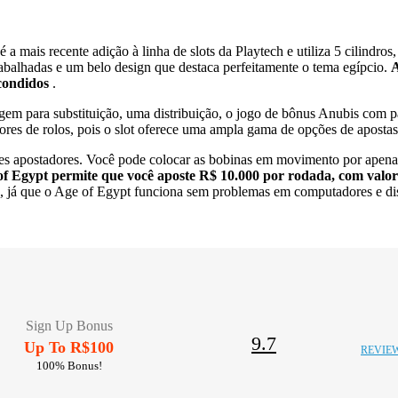
 mais recente adição à linha de slots da Playtech e utiliza 5 cilindros
abalhadas e um belo design que destaca perfeitamente o tema egípcio.
A
condidos
.
lvagem para substituição, uma distribuição, o jogo de bônus Anubis co
ores de rolos, pois o slot oferece uma ampla gama de opções de apostas
es apostadores. Você pode colocar as bobinas em movimento por apenas 
of Egypt permite que você aposte R$ 10.000 por rodada, com valo
e, já que o Age of Egypt funciona sem problemas em computadores e di
Sign Up Bonus
9.7
Up To R$100
REVIE
100% Bonus!