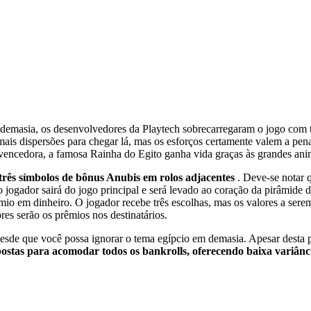
emasia, os desenvolvedores da Playtech sobrecarregaram o jogo com t
 mais dispersões para chegar lá, mas os esforços certamente valem a pen
 vencedora, a famosa Rainha do Egito ganha vida graças às grandes ani
rês símbolos de bônus Anubis em rolos adjacentes
. Deve-se notar 
, o jogador sairá do jogo principal e será levado ao coração da pirâmid
mio em dinheiro. O jogador recebe três escolhas, mas os valores a ser
res serão os prêmios nos destinatários.
sde que você possa ignorar o tema egípcio em demasia. Apesar desta p
postas para acomodar todos os bankrolls, oferecendo baixa variânci