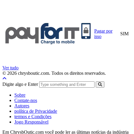
Pagar por
SIM
isso
Ver tudo
© 2026 chrysboutic.com. Todos os direitos reservados.
Digite algo e Enter
Sobre
Contate-nos
Autores
política de Privacidade
termos e Condições
Jogo Responsável
Em ChrysbOutic.com você pode ler as últimas notícias da indústria