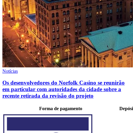
Notícias
Os desenvolvedores do Norfolk Casino se reunirão
em particular com autoridades da cidade sobre a
recente retirada da revisão do projeto
Forma de pagamento
Depósi