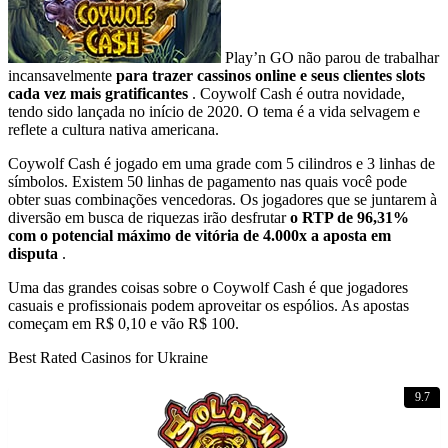
Play’n GO não parou de trabalhar
incansavelmente
para trazer cassinos online e seus clientes slots
cada vez mais gratificantes
. Coywolf Cash é outra novidade,
tendo sido lançada no início de 2020. O tema é a vida selvagem e
reflete a cultura nativa americana.
Coywolf Cash é jogado em uma grade com 5 cilindros e 3 linhas de
símbolos. Existem 50 linhas de pagamento nas quais você pode
obter suas combinações vencedoras. Os jogadores que se juntarem à
diversão em busca de riquezas irão desfrutar
o RTP de 96,31%
com o potencial máximo de vitória de 4.000x a aposta em
disputa
.
Uma das grandes coisas sobre o Coywolf Cash é que jogadores
casuais e profissionais podem aproveitar os espólios. As apostas
começam em R$ 0,10 e vão R$ 100.
Best Rated Casinos for Ukraine
9.7