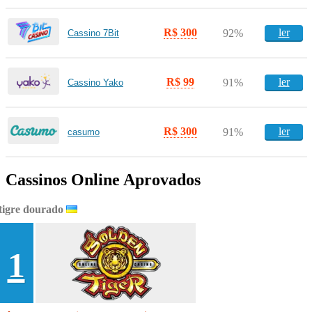
R$ 300
ler
92%
Cassino 7Bit
R$ 99
ler
91%
Cassino Yako
R$ 300
ler
91%
casumo
Cassinos Online Aprovados
tigre dourado
1