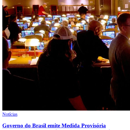
Notícias
Governo do Brasil emite Medida Provisória