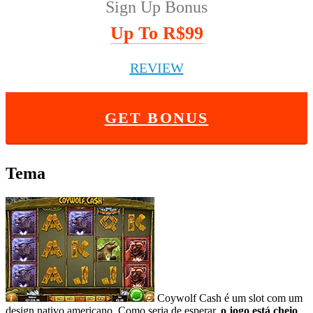
Sign Up Bonus
Up To R$99
REVIEW
GET BONUS
Tema
Coywolf Cash é um slot com um
design nativo americano. Como seria de esperar,
o jogo está cheio