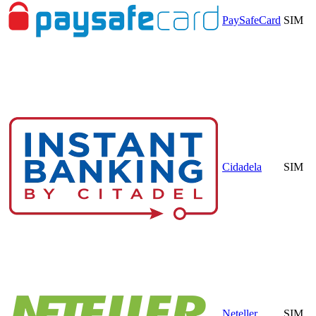
PaySafeCard
SIM
Cidadela
SIM
Neteller
SIM