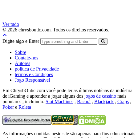
Ver tudo
© 2026 chrysboutic.com. Todos os direitos reservados.
Digite algo e Enter
Sobre
Contate-nos
Autores
política de Privacidade
termos e Condições
Jogo Responsável
Em ChrysbOutic.com você pode ler as últimas notícias da indústria
de iGaming e aprender a jogar alguns dos
jogos de cassino
mais
populares , incluindo:
Slot Machines
,
Bacará
,
Blackjack
,
Craps
,
Poker
e
Roleta
.
As informações contidas neste site são apenas para fins educacionais