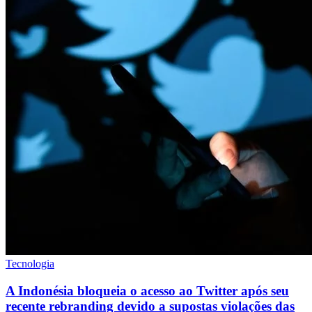
Tecnologia
A Indonésia bloqueia o acesso ao Twitter após seu
recente rebranding devido a supostas violações das