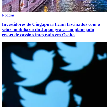
Notícias
Investidores de Cingapura ficam fascinados com o
setor imobiliário do Japão graças ao planejado
resort de cassino integrado em Osaka