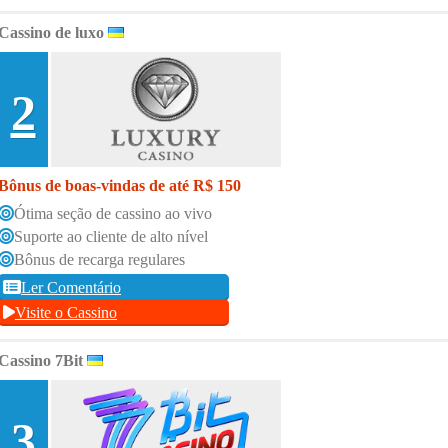
Cassino de luxo
2
Bônus de boas-vindas de até R$ 150
Ótima seção de cassino ao vivo
Suporte ao cliente de alto nível
Bônus de recarga regulares
Ler Comentário
Visite o Cassino
Cassino 7Bit
3