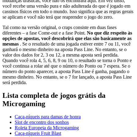
mudanças drásticas, você não os encontrará aqui. Em vez disso,
você recebe uma versão pura e não adulterada do que é jogado em
cassinos físicos em todo o mundo. Isso significa que as regras gerais
se aplicam e você não terá que reaprender o jogo do zero.
Tal como na versão original, o craps consiste em duas fases
diferentes – a fase Come-out e a fase Point.
No que diz respeito às
opções de apostas, você descobrirá que elas são basicamente as
mesmas
. Se o resultado de uma jogada estiver entre 7 ou 11, você
ganhará o mesmo dinheiro na aposta Pass Line. No entanto, se o
valor dos dados for 2, 3 ou 12, a mesma aposta será perdida.
Quando você rola 4, 5, 6, 8, 9 ou 10, o resultado se torna o Ponto e
você continua a rolar até que o número do Ponto ou 7 espera. Se o
número do ponto aparecer, a aposta Pass Line é ganha, pagando o
mesmo dinheiro. No entanto, se o 7 for lançado, a aposta Pass Line
será perdida.
Lista completa de jogos grátis da
Microgaming
Caça-níqueis para damas de honra
Slot de encontro dos sonhos
Roleta Europeia da Microgaming
Caça-níqueis Fruit Blast