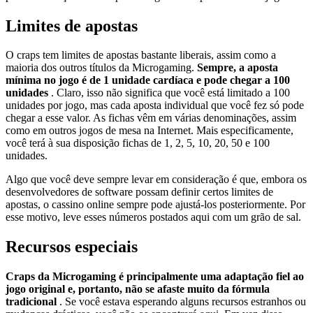
Limites de apostas
O craps tem limites de apostas bastante liberais, assim como a
maioria dos outros títulos da Microgaming.
Sempre, a aposta
mínima no jogo é de 1 unidade cardíaca e pode chegar a 100
unidades
. Claro, isso não significa que você está limitado a 100
unidades por jogo, mas cada aposta individual que você fez só pode
chegar a esse valor. As fichas vêm em várias denominações, assim
como em outros jogos de mesa na Internet. Mais especificamente,
você terá à sua disposição fichas de 1, 2, 5, 10, 20, 50 e 100
unidades.
Algo que você deve sempre levar em consideração é que, embora os
desenvolvedores de software possam definir certos limites de
apostas, o cassino online sempre pode ajustá-los posteriormente. Por
esse motivo, leve esses números postados aqui com um grão de sal.
Recursos especiais
Craps da Microgaming é principalmente uma adaptação fiel ao
jogo original e, portanto, não se afaste muito da fórmula
tradicional
. Se você estava esperando alguns recursos estranhos ou