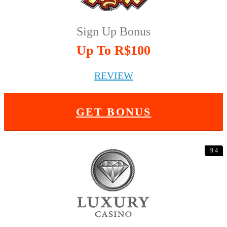
Sign Up Bonus
Up To R$100
REVIEW
GET BONUS
9.4