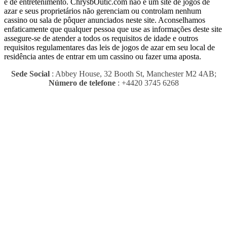
e de entretenimento.
ChrysbOutic.com não é um site de jogos de
azar e seus proprietários não gerenciam ou controlam nenhum
cassino ou sala de pôquer anunciados neste site.
Aconselhamos
enfaticamente que qualquer pessoa que use as informações deste site
assegure-se de atender a todos os requisitos de idade e outros
requisitos regulamentares das leis de jogos de azar em seu local de
residência antes de entrar em um cassino ou fazer uma aposta.
Sede Social
: Abbey House, 32 Booth St, Manchester M2 4AB;
Número de telefone
: +4420 3745 6268