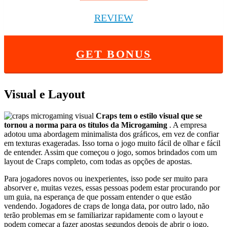
REVIEW
GET BONUS
Visual e Layout
Craps tem o estilo visual que se
tornou a norma para os títulos da Microgaming
. A empresa
adotou uma abordagem minimalista dos gráficos, em vez de confiar
em texturas exageradas. Isso torna o jogo muito fácil de olhar e fácil
de entender. Assim que começou o jogo, somos brindados com um
layout de Craps completo, com todas as opções de apostas.
Para jogadores novos ou inexperientes, isso pode ser muito para
absorver e, muitas vezes, essas pessoas podem estar procurando por
um guia, na esperança de que possam entender o que estão
vendendo. Jogadores de craps de longa data, por outro lado, não
terão problemas em se familiarizar rapidamente com o layout e
podem começar a fazer apostas segundos depois de abrir o jogo.