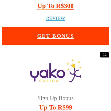
Up To R$300
REVIEW
GET BONUS
9.2
Sign Up Bonus
Up To R$99