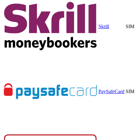
Skrill
SIM
PaySafeCard
SIM