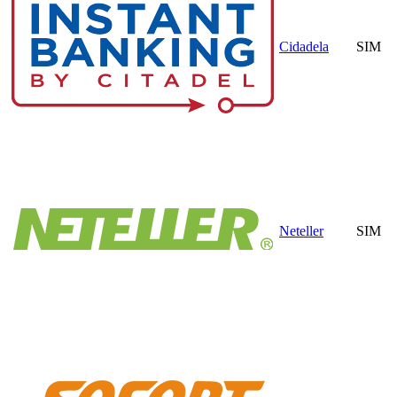
Cidadela
SIM
Neteller
SIM