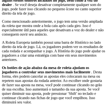
alguns efeitos sonoros incluídos no jogo, bem como a voz do
dealer
. Se você deseja desativar completamente qualquer som do
jogo, pode fazer isso clicando no pequeno ícone no canto superior
direito da tela de jogo.
Como mencionado anteriormente, o jogo tem uma versão ampliada
da roleta que mostra onde a bola caiu após cada giro. Isso é
especialmente útil para aqueles que desativam a voz do dealer e não
conseguem ouvir seu anúncio.
A Roleta Europeia também possui uma barra de Histórico no lado
direito da tela de jogo. Lá, os jogadores podem ver os resultados de
cada rodada e acompanhar o jogo. A História do jogo pode ajudar os
jogadores a criar uma estratégia com base em seus movimentos
anteriores.
Os botões de ação abaixo da mesa de roleta ajudam os
jogadores a controlar seus movimentos mais facilmente
. Desta
forma, eles podem cancelar as apostas eles colocaram na mesa ou
repetem suas apostas da rodada anterior. Ao escolher onde gostaria
de fazer sua aposta na mesa, você pode continuar clicando no grão
de sua escolha. Isso aumentará o tamanho da sua aposta. Se você
quiser diminuir sua aposta, pode pressionar ‘Shift’ no teclado e
continuar clicando nas fichas de jogo que você empilhou. Isso
diminuirá seu valor.