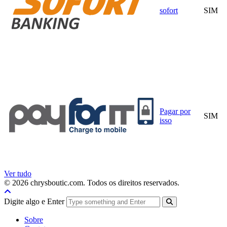
sofort
SIM
Pagar por
SIM
isso
Ver tudo
© 2026 chrysboutic.com. Todos os direitos reservados.
Digite algo e Enter
Sobre