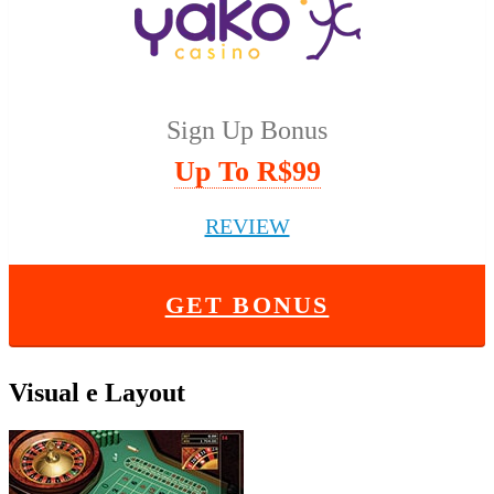
Sign Up Bonus
Up To R$99
REVIEW
GET BONUS
Visual e Layout