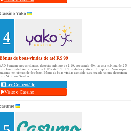
Cassino Yako
4
Bônus de boas-vindas de até R$ 99
#AD Somente novos clientes, depósito mínimo de £ 10, apostando 40x, aposta máxima de £ 5
com fundos de bônus.
Bônus de 100% até £ 99 + 99 rodadas grátis no 1º depósito.
Sem saque
máximo em ofertas de depósito.
Bônus de boas-vindas excluído para jogadores que depositam
com Skrill ou Neteller.
Ler Comentário
Visite o Cassino
casumo
5