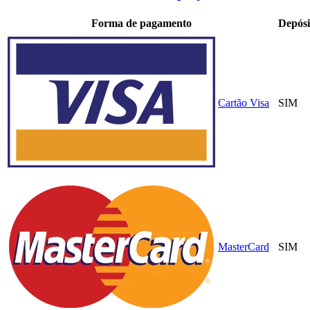
Forma de pagamento
Depósi
Cartão Visa
SIM
MasterCard
SIM