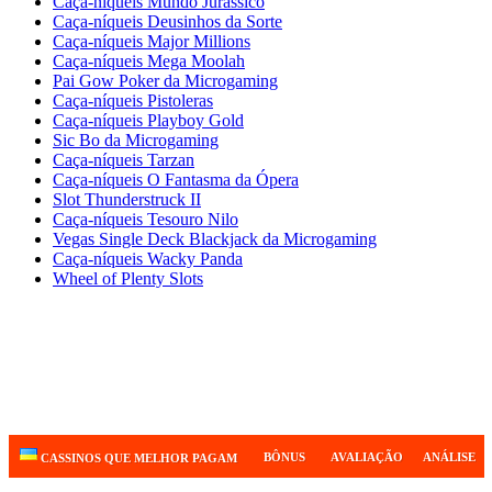
Caça-níqueis Mundo Jurássico
Caça-níqueis Deusinhos da Sorte
Caça-níqueis Major Millions
Caça-níqueis Mega Moolah
Pai Gow Poker da Microgaming
Caça-níqueis Pistoleras
Caça-níqueis Playboy Gold
Sic Bo da Microgaming
Caça-níqueis Tarzan
Caça-níqueis O Fantasma da Ópera
Slot Thunderstruck II
Caça-níqueis Tesouro Nilo
Vegas Single Deck Blackjack da Microgaming
Caça-níqueis Wacky Panda
Wheel of Plenty Slots
BÔNUS
AVALIAÇÃO
ANÁLISE
CASSINOS QUE MELHOR PAGAM