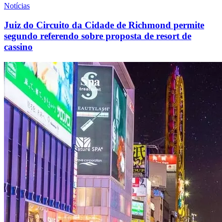
Notícias
Juiz do Circuito da Cidade de Richmond permite
segundo referendo sobre proposta de resort de
cassino