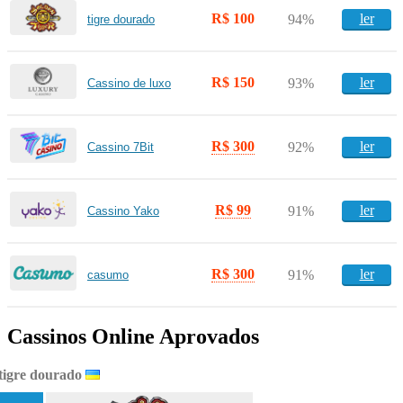
R$ 100
ler
94%
tigre dourado
R$ 150
ler
93%
Cassino de luxo
R$ 300
ler
92%
Cassino 7Bit
R$ 99
ler
91%
Cassino Yako
R$ 300
ler
91%
casumo
Cassinos Online Aprovados
tigre dourado