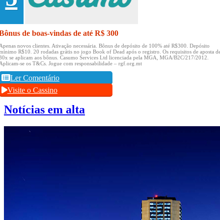
Bônus de boas-vindas de até R$ 300
Apenas novos clientes.
Ativação necessária.
Bônus de depósito de 100% até R$300.
Depósito
mínimo R$10.
20 rodadas grátis no jogo Book of Dead após o registro.
Os requisitos de aposta d
30x se aplicam aos bônus.
Casumo Services Ltd licenciada pela MGA, MGA/B2C/217/2012.
Aplicam-se os T&Cs.
Jogue com responsabilidade – rgf.org.mt
Ler Comentário
Visite o Cassino
Notícias em alta