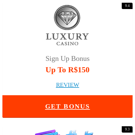
9.4
Sign Up Bonus
Up To R$150
REVIEW
GET BONUS
9.3