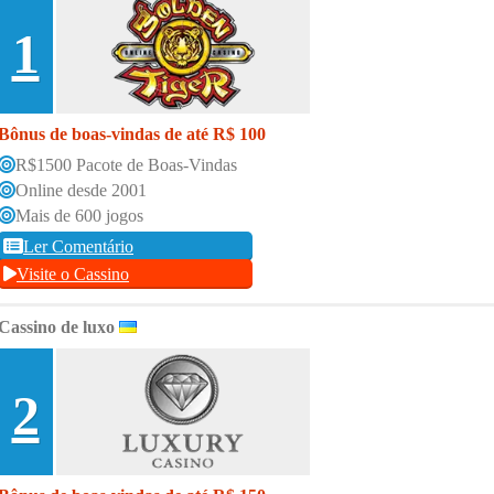
1
Bônus de boas-vindas de até R$ 100
R$1500 Pacote de Boas-Vindas
Online desde 2001
Mais de 600 jogos
Ler Comentário
Visite o Cassino
Cassino de luxo
2