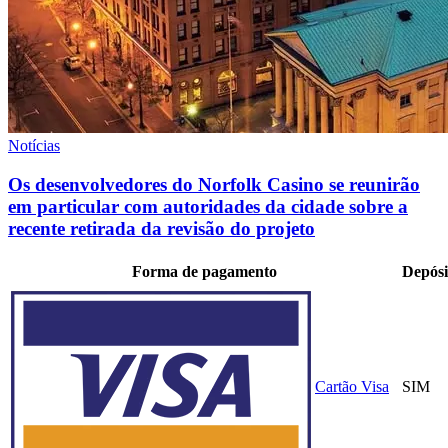
Notícias
Os desenvolvedores do Norfolk Casino se reunirão
em particular com autoridades da cidade sobre a
recente retirada da revisão do projeto
Forma de pagamento
Depósi
Cartão Visa
SIM