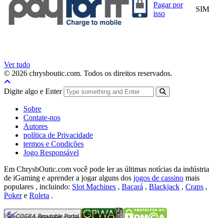
Pagar por
SIM
isso
Ver tudo
© 2026 chrysboutic.com. Todos os direitos reservados.
Digite algo e Enter
Sobre
Contate-nos
Autores
política de Privacidade
termos e Condições
Jogo Responsável
Em ChrysbOutic.com você pode ler as últimas notícias da indústria
de iGaming e aprender a jogar alguns dos
jogos de cassino
mais
populares , incluindo:
Slot Machines
,
Bacará
,
Blackjack
,
Craps
,
Poker
e
Roleta
.