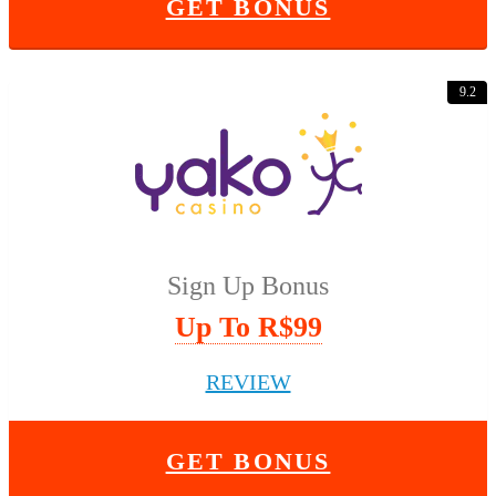
GET BONUS
9.2
Sign Up Bonus
Up To R$99
REVIEW
GET BONUS