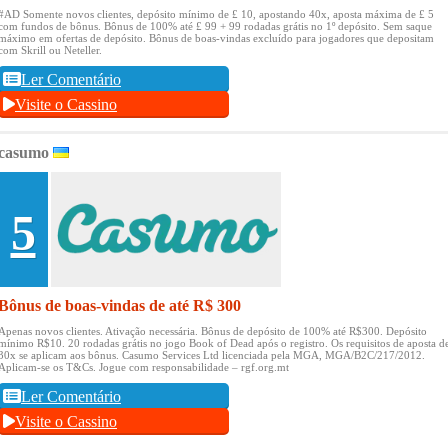
#AD Somente novos clientes, depósito mínimo de £ 10, apostando 40x, aposta máxima de £ 5
com fundos de bônus.
Bônus de 100% até £ 99 + 99 rodadas grátis no 1º depósito.
Sem saque
máximo em ofertas de depósito.
Bônus de boas-vindas excluído para jogadores que depositam
com Skrill ou Neteller.
Ler Comentário
Visite o Cassino
casumo
5
Bônus de boas-vindas de até R$ 300
Apenas novos clientes.
Ativação necessária.
Bônus de depósito de 100% até R$300.
Depósito
mínimo R$10.
20 rodadas grátis no jogo Book of Dead após o registro.
Os requisitos de aposta d
30x se aplicam aos bônus.
Casumo Services Ltd licenciada pela MGA, MGA/B2C/217/2012.
Aplicam-se os T&Cs.
Jogue com responsabilidade – rgf.org.mt
Ler Comentário
Visite o Cassino