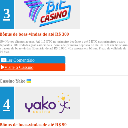
3
Bônus de boas-vindas de até R$ 300
18+ Novos clientes apenas.
Até 1,5 BTC no primeiro depósito e até 5 BTC nos primeiros quatro
depósitos.
100 rodadas grátis adicionais.
Bônus de primeiro depósito de até R$ 300 em fiduciário
e pacote de boas-vindas fiduciário de até R$ 5.000.
40x apostas em bônus.
Prazo de validade de
14 dias.
Ler Comentário
Visite o Cassino
Cassino Yako
4
Bônus de boas-vindas de até R$ 99