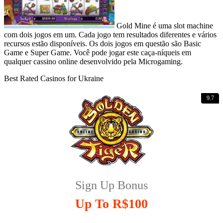
Gold Mine é uma slot machine
com dois jogos em um. Cada jogo tem resultados diferentes e vários
recursos estão disponíveis. Os dois jogos em questão são Basic
Game e Super Game. Você pode jogar este caça-níqueis em
qualquer cassino online desenvolvido pela Microgaming.
Best Rated Casinos for Ukraine
9.7
Sign Up Bonus
Up To R$100