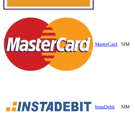
MasterCard
SIM
InstaDebit
SIM