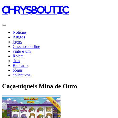
chrysboutic
Notícias
Artigos
jogos
Cassinos on-line
vinte-e-um
Roleta
slots
Bancário
bônus
aplicativos
Caça-níqueis Mina de Ouro