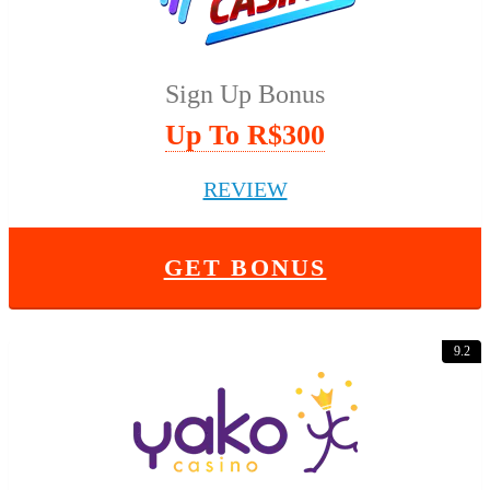
Sign Up Bonus
Up To R$300
REVIEW
GET BONUS
9.2