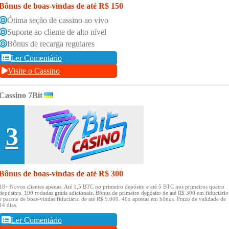
Bônus de boas-vindas de até R$ 150
Ótima seção de cassino ao vivo
Suporte ao cliente de alto nível
Bônus de recarga regulares
Ler Comentário
Visite o Cassino
Cassino 7Bit
3
Bônus de boas-vindas de até R$ 300
18+ Novos clientes apenas.
Até 1,5 BTC no primeiro depósito e até 5 BTC nos primeiros quatro
depósitos.
100 rodadas grátis adicionais.
Bônus de primeiro depósito de até R$ 300 em fiduciário
e pacote de boas-vindas fiduciário de até R$ 5.000.
40x apostas em bônus.
Prazo de validade de
14 dias.
Ler Comentário