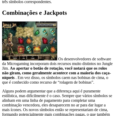
três símbolos correspondentes.
Combinações e Jackpots
Os desenvolvedores de software
da Microgaming incorporam dois recursos muito distintos no Jungle
Jim.
Ao apertar o botão de rotação, você notará que os rolos
não giram, como geralmente acontece com a maioria dos caça-
níqueis
. Em vez disso, os símbolos caem nas bobinas de cima, o
que é conhecido como recurso de “rolagem de bobinas”.
Alguns podem argumentar que a diferença aqui é puramente
estilística, mas dificilmente é o caso. Sempre que vários símbolos se
alinham em uma linha de pagamento para completar uma
combinação vencedora, eles desaparecem no ar para dar lugar a
mais ícones. Os novos símbolos então se representariam de cima,
formando potencialmente mais combinações pagas, o que também