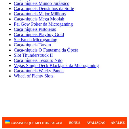
Caça-níqueis Mundo Jurássico
Caça-níqueis Deusinhos da Sorte
Caça-níqueis Major Millions
Caça-níqueis Mega Moolah
Pai Gow Poker da Microgaming
Caça-níqueis Pistoleras
Caça-níqueis Playboy Gold
Sic Bo da Microgaming
Caça-níqueis Tarzan
Caça-níqueis O Fantasma da Ópera
Slot Thunderstruck II
Caça-níqueis Tesouro Nilo
Vegas Single Deck Blackjack da Microgaming
Caça-níqueis Wacky Panda
Wheel of Plenty Slots
BÔNUS
AVALIAÇÃO
ANÁLISE
CASSINOS QUE MELHOR PAGAM