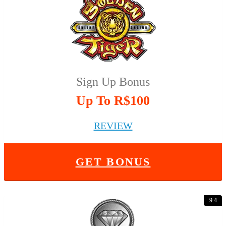
Sign Up Bonus
Up To R$100
REVIEW
GET BONUS
9.4