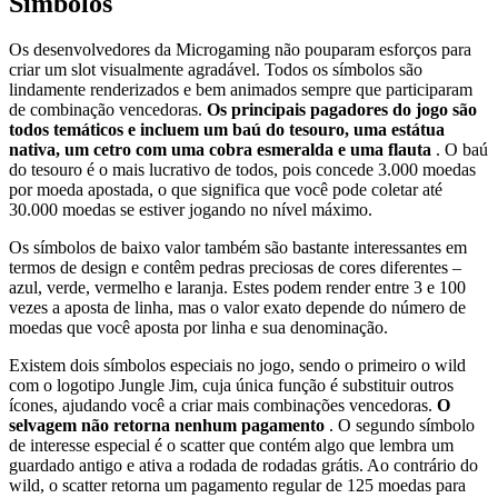
Símbolos
Os desenvolvedores da Microgaming não pouparam esforços para
criar um slot visualmente agradável. Todos os símbolos são
lindamente renderizados e bem animados sempre que participaram
de combinação vencedoras.
Os principais pagadores do jogo são
todos temáticos e incluem um baú do tesouro, uma estátua
nativa, um cetro com uma cobra esmeralda e uma flauta
. O baú
do tesouro é o mais lucrativo de todos, pois concede 3.000 moedas
por moeda apostada, o que significa que você pode coletar até
30.000 moedas se estiver jogando no nível máximo.
Os símbolos de baixo valor também são bastante interessantes em
termos de design e contêm pedras preciosas de cores diferentes –
azul, verde, vermelho e laranja. Estes podem render entre 3 e 100
vezes a aposta de linha, mas o valor exato depende do número de
moedas que você aposta por linha e sua denominação.
Existem dois símbolos especiais no jogo, sendo o primeiro o wild
com o logotipo Jungle Jim, cuja única função é substituir outros
ícones, ajudando você a criar mais combinações vencedoras.
O
selvagem não retorna nenhum pagamento
. O segundo símbolo
de interesse especial é o scatter que contém algo que lembra um
guardado antigo e ativa a rodada de rodadas grátis. Ao contrário do
wild, o scatter retorna um pagamento regular de 125 moedas para