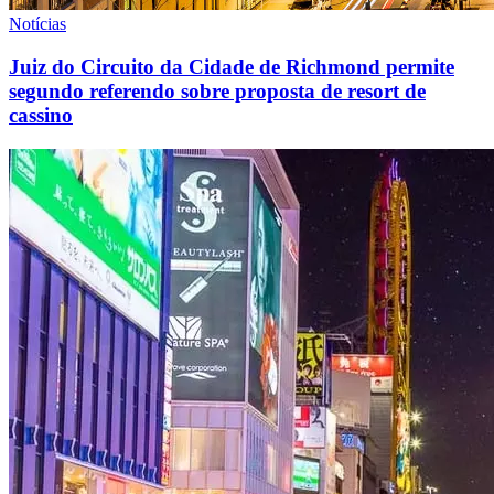
Notícias
Juiz do Circuito da Cidade de Richmond permite
segundo referendo sobre proposta de resort de
cassino