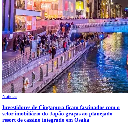
Notícias
Investidores de Cingapura ficam fascinados com o
setor imobiliário do Japão graças ao planejado
resort de cassino integrado em Osaka