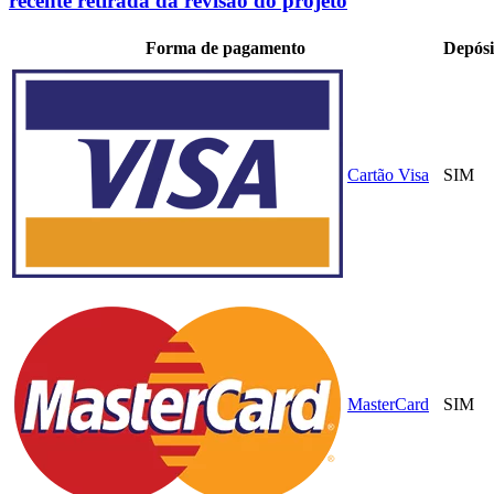
recente retirada da revisão do projeto
Forma de pagamento
Depósi
Cartão Visa
SIM
MasterCard
SIM