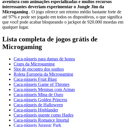
aventura com animações especializadas e muitos recursos
interessantes deveriam experimentar o Jungle Jim da
Microgaming
. O jogo oferece um retorno médio bastante forte de
até 97% e pode ser jogado em todos os dispositivos, o que significa
que você pode acabar bloqueando o jackpot de 920.000 moedas em
qualquer lugar.
Lista completa de jogos grátis de
Microgaming
Caça-níqueis para damas de honra
Craps da Microgaming
Slot de encontro dos sonhos
Roleta Europeia da Microgaming
Caça-níqueis Fruit Blast
Caça-níqueis Game of Thrones
Caça-níqueis Meninas com Armas
Caça-níqueis Mina de Ouro
Caça-níqueis Golden Princess
Caça-níqueis de Halloween
Caça-níqueis Highlander
Caça-níqueis quente como Hades
Caça-níqueis Romance Imortal
Caça-níqueis Jurassic Park