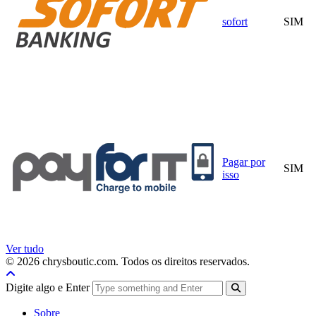
sofort
SIM
Pagar por
SIM
isso
Ver tudo
© 2026 chrysboutic.com. Todos os direitos reservados.
Digite algo e Enter
Sobre