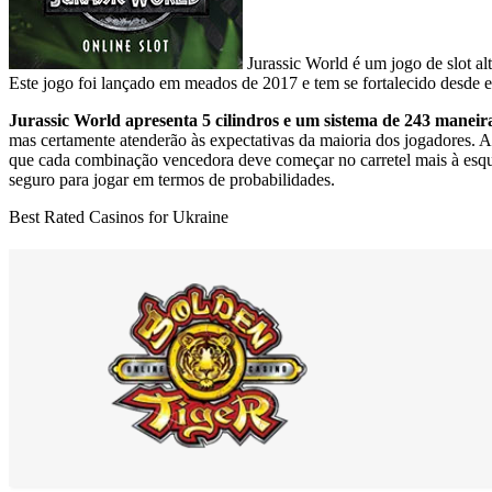
Jurassic World é um jogo de slot al
Este jogo foi lançado em meados de 2017 e tem se fortalecido desde e
Jurassic World apresenta 5 cilindros e um sistema de 243 maneir
mas certamente atenderão às expectativas da maioria dos jogadores. A
que cada combinação vencedora deve começar no carretel mais à esquer
seguro para jogar em termos de probabilidades.
Best Rated Casinos for Ukraine