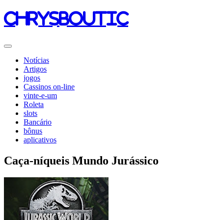
chrysboutic
Notícias
Artigos
jogos
Cassinos on-line
vinte-e-um
Roleta
slots
Bancário
bônus
aplicativos
Caça-níqueis Mundo Jurássico