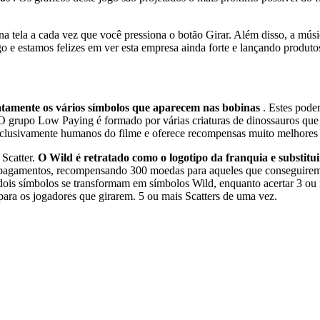
a tela a cada vez que você pressiona o botão Girar. Além disso, a mús
go e estamos felizes em ver esta empresa ainda forte e lançando produto
iatamente os vários símbolos que aparecem nas bobinas
. Estes pode
 grupo Low Paying é formado por várias criaturas de dinossauros que
xclusivamente humanos do filme e oferece recompensas muito melhores 
 Scatter.
O Wild é retratado como o logotipo da franquia e substitu
pagamentos, recompensando 300 moedas para aqueles que conseguirem al
ois símbolos se transformam em símbolos Wild, enquanto acertar 3 ou 
ra os jogadores que girarem. 5 ou mais Scatters de uma vez.