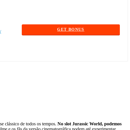
GET BONUS
W
se clássico de todos os tempos.
No slot Jurassic World, podemos
filme e os fãs da versão cinematográfica podem até experimentar