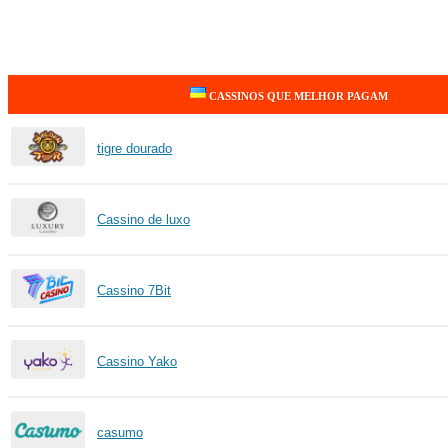
CASSINOS QUE MELHOR PAGAM
tigre dourado
Cassino de luxo
Cassino 7Bit
Cassino Yako
casumo