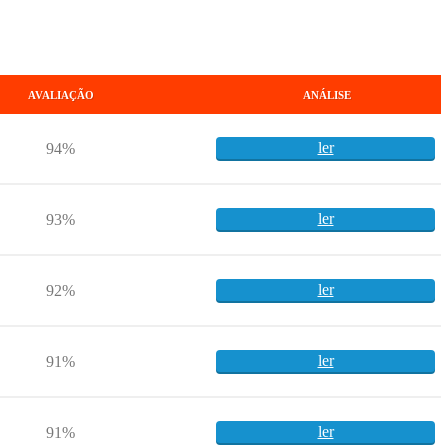
AVALIAÇÃO
ANÁLISE
ler
94%
ler
93%
ler
92%
ler
91%
ler
91%