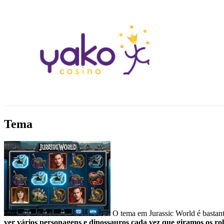
Tema
O tema em Jurassic World é bastante
ver vários personagens e dinossauros cada vez que giramos os ro